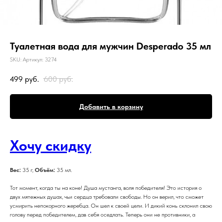
Туалетная вода для мужчин Desperado 35 мл
SKU:
Артикул: 3274
499
руб.
600
руб.
Добавить в корзину
Хочу скидку
Вес:
35 г,
Объём:
35 мл.
Тот момент, когда ты на коне! Душа мустанга, воля победителя! Это история о
двух мятежных душах, чьи сердца требовали свободы. Но он верил, что сможет
усмирить непокорного жеребца. Он шел к своей цели. И дикий конь склонил свою
голову перед победителем, дав себя оседлать. Теперь они не противники, а