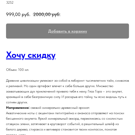
3252
999,00
руб.
2000,00
руб.
Добавить в корзину
Хочу скидку
Объем: 100 мл.
Древние цивилизации увлекают за собой в лабиринт тысячелетних тайн, символов
и реликвий. Но один артефакт влечет к себе больше других. Множество
захватывающих дух приключений привело тебя к нему. Глаз Гора – это амулет,
хранящий в себе безграничную силу. И раскрыв его тайну, ты ясно видишь путь к
сотням других.
Направление:
свежий минерально-древесный аромат.
Акватические ноты с акцентами петитгрейна и ананаса отправляют на поиски
бесценного амулета. Яркий минеральный аккорд, перекликаясь со смолистым
отзвуком элеми, затягивает в круговорот событий, а решительный шлейф из
белого дерева, стиракса и ветивера становится твоим компасом, помогая
достичь цели.