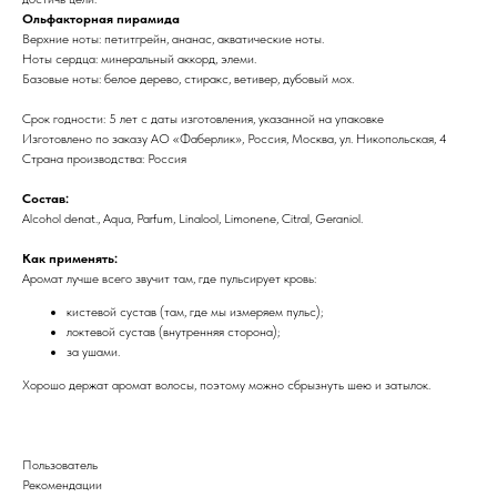
Ольфакторная пирамида
Верхние ноты: петитгрейн, ананас, акватические ноты.
Ноты сердца: минеральный аккорд, элеми.
Базовые ноты: белое дерево, стиракс, ветивер, дубовый мох.
Срок годности: 5 лет с даты изготовления, указанной на упаковке
Изготовлено по заказу АО «Фаберлик», Россия, Москва, ул. Никопольская, 4
Страна производства: Россия
Состав:
Alcohol denat., Aqua, Parfum, Linalool, Limonene, Citral, Geraniol.
Как применять:
Аромат лучше всего звучит там, где пульсирует кровь:
кистевой сустав (там, где мы измеряем пульс);
локтевой сустав (внутренняя сторона);
за ушами.
Хорошо держат аромат волосы, поэтому можно сбрызнуть шею и затылок.
Пользователь
Рекомендации