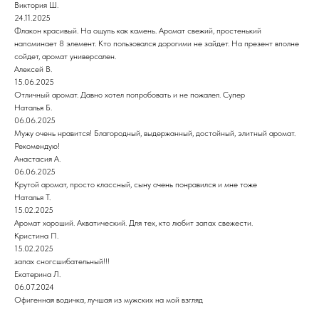
Виктория Ш.
24.11.2025
Флакон красивый. На ощупь как камень. Аромат свежий, простенький
напоминает 8 элемент. Кто пользовался дорогими не зайдет. На презент вполне
сойдет, аромат универсален.
Алексей В.
15.06.2025
Отличный аромат. Давно хотел попробовать и не пожалел. Супер
Наталья Б.
06.06.2025
Мужу очень нравится! Благородный, выдержанный, достойный, элитный аромат.
Рекомендую!
Анастасия А.
06.06.2025
Крутой аромат, просто классный, сыну очень понравился и мне тоже
Наталья Т.
15.02.2025
Аромат хороший. Акватический. Для тех, кто любит запах свежести.
Кристина П.
15.02.2025
запах сногсшибательный!!!
Екатерина Л.
06.07.2024
Офигенная водичка, лучшая из мужских на мой взгляд