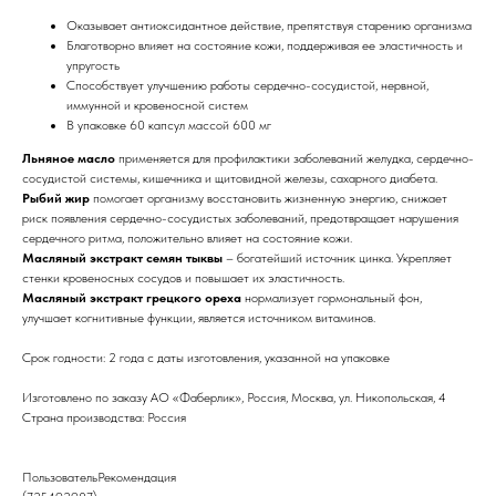
Оказывает антиоксидантное действие, препятствуя старению организма
Благотворно влияет на состояние кожи, поддерживая ее эластичность и
упругость
Способствует улучшению работы сердечно-сосудистой, нервной,
иммунной и кровеносной систем
В упаковке 60 капсул массой 600 мг
Льняное масло
применяется для профилактики заболеваний желудка, сердечно-
сосудистой системы, кишечника и щитовидной железы, сахарного диабета.
Рыбий жир
помогает организму восстановить жизненную энергию, снижает
риск появления сердечно-сосудистых заболеваний, предотвращает нарушения
сердечного ритма, положительно влияет на состояние кожи.
Масляный экстракт семян тыквы
– богатейший источник цинка. Укрепляет
стенки кровеносных сосудов и повышает их эластичность.
Масляный экстракт грецкого ореха
нормализует гормональный фон,
улучшает когнитивные функции, является источником витаминов.
Срок годности: 2 года с даты изготовления, указанной на упаковке
Изготовлено по заказу АО «Фаберлик», Россия, Москва, ул. Никопольская, 4
Страна производства: Россия
ПользовательРекомендация