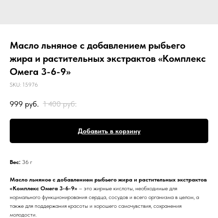
Масло льняное с добавлением рыбьего
жира и растительных экстрактов «Комплекс
Омега 3-6-9»
SKU:
15976
999
руб.
1 400
руб.
Добавить в корзину
Вес:
36 г
Масло льняное с добавлением рыбьего жира и растительных экстрактов
«Комплекс Омега 3-6-9»
– это жирные кислоты, необходимые для
нормального функционирования сердца, сосудов и всего организма в целом, а
также для поддержания красоты и хорошего самочувствия, сохранения
молодости.