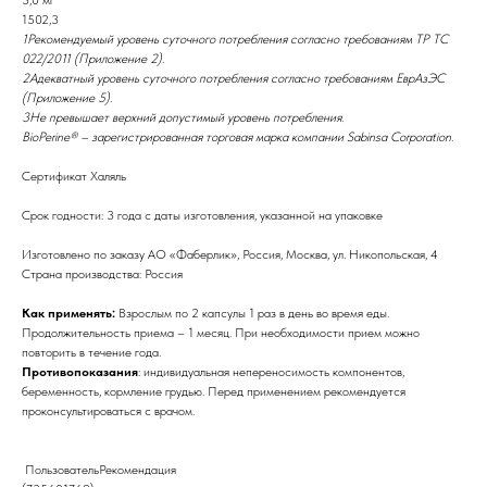
1502,3
1Рекомендуемый уровень суточного потребления согласно требованиям ТР ТС
022/2011 (Приложение 2).
2Адекватный уровень суточного потребления согласно требованиям ЕврАзЭС
(Приложение 5).
3Не превышает верхний допустимый уровень потребления.
BioPerine® – зарегистрированная торговая марка компании Sabinsa Corporation.
Сертификат Халяль
Срок годности: 3 года с даты изготовления, указанной на упаковке
Изготовлено по заказу АО «Фаберлик», Россия, Москва, ул. Никопольская, 4
Страна производства: Россия
Как применять:
Взрослым по 2 капсулы 1 раз в день во время еды.
Продолжительность приема – 1 месяц. При необходимости прием можно
повторить в течение года.
Противопоказания
: индивидуальная непереносимость компонентов,
беременность, кормление грудью. Перед применением рекомендуется
проконсультироваться с врачом.
ПользовательРекомендация