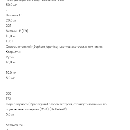
50,0 мг
-
Витамин C
20,0 мг
331
Витамин E (ТЭ)
15,0 мг
1501
Софоры японской (Sophora japonica) цветков экстракт, в том числе:
Кверцетин
Рутин
16,0 мг
10,0 мг
5,0 мг
332
172
Перца черного (Piper nigrum) плодов экстракт, стандартизованный по
содержанию пиперина (95%) (BioPerine®)
5,0 мг
-
Астаксантин
3,0 мг