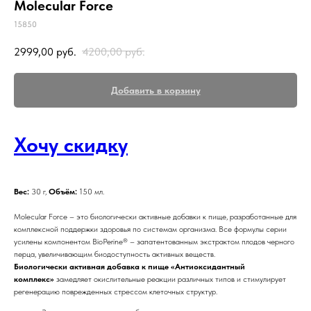
Molecular Force
15850
2999,00
руб.
4200,00
руб.
Добавить в корзину
Хочу скидку
Вес:
30 г,
Объём:
150 мл.
Molecular Force – это биологически активные добавки к пище, разработанные для
комплексной поддержки здоровья по системам организма. Все формулы серии
усилены компонентом BioPerine® – запатентованным экстрактом плодов черного
перца, увеличивающим биодоступность активных веществ.
Биологически активная добавка к пище «Антиоксидантный
комплекс»
замедляет окислительные реакции различных типов и стимулирует
регенерацию поврежденных стрессом клеточных структур.