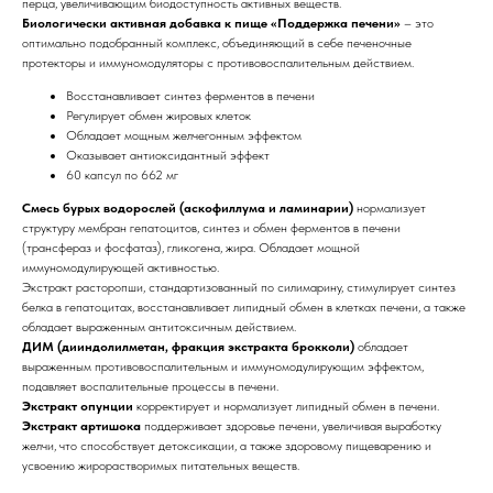
перца, увеличивающим биодоступность активных веществ.
Биологически активная добавка к пище «Поддержка печени»
– это
оптимально подобранный комплекс, объединяющий в себе печеночные
протекторы и иммуномодуляторы с противовоспалительным действием.
Восстанавливает синтез ферментов в печени
Регулирует обмен жировых клеток
Обладает мощным желчегонным эффектом
Оказывает антиоксидантный эффект
60 капсул по 662 мг
Смесь бурых водорослей
(аскофиллума и ламинарии)
нормализует
структуру мембран гепатоцитов, синтез и обмен ферментов в печени
(трансфераз и фосфатаз), гликогена, жира. Обладает мощной
иммуномодулирующей активностью.
Экстракт расторопши, стандартизованный по силимарину, стимулирует синтез
белка в гепатоцитах, восстанавливает липидный обмен в клетках печени, а также
обладает выраженным антитоксичным действием.
ДИМ (дииндолилметан, фракция экстракта брокколи)
обладает
выраженным противовоспалительным и иммуномодулирующим эффектом,
подавляет воспалительные процессы в печени.
Экстракт опунции
корректирует и нормализует липидный обмен в печени.
Экстракт артишока
поддерживает здоровье печени, увеличивая выработку
желчи, что способствует детоксикации, а также здоровому пищеварению и
усвоению жирорастворимых питательных веществ.