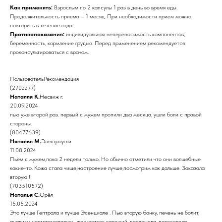
Как применять:
Взрослым по 2 капсулы 1 раз в день во время еды.
Продолжительность приема – 1 месяц. При необходимости прием можно
повторить в течение года.
Противопоказания:
индивидуальная непереносимость компонентов,
беременность, кормление грудью. Перед применением рекомендуется
проконсультироваться с врачом.
ПользовательРекомендация
(2702277)
Наталля К.
Несвиж г.
20.09.2024
пью уже второй раз. первый с мужем пропили два месяца, ушли боли с правой
стороны.
(80477639)
Наталья М.
Электроугли
11.08.2024
Пьём с мужем,пока 2 недели только. Но обычно отметили что они волшебные
какие-то. Кожа стала чище,настроение лучше,посмотрим как дальше. Заказала
вторую!!!
(703510572)
Наталья С.
Орёл
15.05.2024
Это лучше Гептрала и лучше Эсенциале . Пью вторую банку, печень не болит,
анализы нормализовались, желчеотток хороший, посвежела, повеселела,