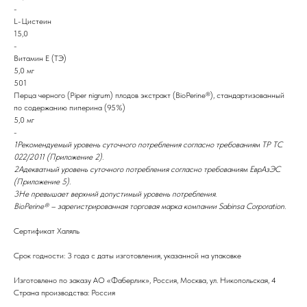
-
L-Цистеин
15,0
-
Витамин E (ТЭ)
5,0 мг
501
Перца черного (Piper nigrum) плодов экстракт (BioPerine®), стандартизованный
по содержанию пиперина (95%)
5,0 мг
-
1Рекомендуемый уровень суточного потребления согласно требованиям ТР ТС
022/2011 (Приложение 2).
2Адекватный уровень суточного потребления согласно требованиям ЕврАзЭС
(Приложение 5).
3Не превышает верхний допустимый уровень потребления.
BioPerine® – зарегистрированная торговая марка компании Sabinsa Corporation.
Сертификат Халяль
Срок годности: 3 года с даты изготовления, указанной на упаковке
Изготовлено по заказу АО «Фаберлик», Россия, Москва, ул. Никопольская, 4
Страна производства: Россия