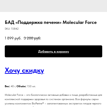
БАД «Поддержка печени» Molecular Force
SKU:
15842
1 899
руб.
3 200
руб.
Добавить в корзину
Хочу скидку
Вес:
40 г,
Объём:
150 мл.
Molecular Force – это биологически активные добавки к пище, разработанные для
комплексной поддержки здоровья по системам организма. Все формулы серии
усилены компонентом BioPerine® – запатентованным экстрактом плодов черного