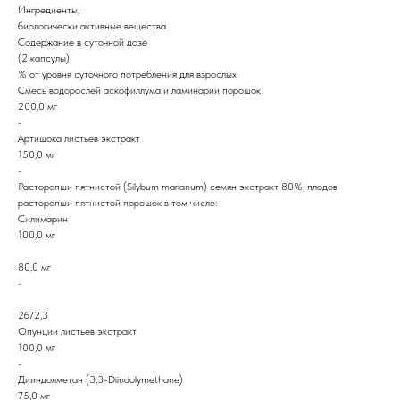
Ингредиенты,
биологически активные вещества
Содержание в суточной дозе
(2 капсулы)
% от уровня суточного потребления для взрослых
Смесь водорослей аскофиллума и ламинарии порошок
200,0 мг
-
Артишока листьев экстракт
150,0 мг
-
Расторопши пятнистой (Silybum marianum) семян экстракт 80%, плодов
расторопши пятнистой порошок в том числе:
Силимарин
100,0 мг
80,0 мг
-
2672,3
Опунции листьев экстракт
100,0 мг
-
Дииндолметан (3,3-Diindolymethane)
75,0 мг