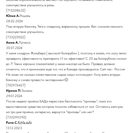
самочувствие улучшилось в разы.
(715208632)
Юлия А.
Рошаль
28.02.2024
Пью вторую баночку. Тяга к сладкому, жаренному прошла. Вес снизила немного.
самочувствие улучшилось.
(735220022)
Анна А.
Луганск
30.01.2024
У меня синдром Жильбера ( высокий билирубин ), поэтому я знала, что могу легко
проверить эфективность препарата. И он эфективен! С 20 ед билирубина снизил
до 7! Таких хлроших показателей у меня никогда не было. Правда, должна
отметить, что я принимала ещё тот, что в Канаде производился. Сей час- Россия.
Не знаю на сколько качественное сырье наши используют. Хочу взять вторую
баночку и снова провести эксперимент🙂
(702976427)
Ирина П.
Тюмень
29.01.2024
После недели приёма БАДа перестали беспокоить "приливы", пока это
единственное средство которое помогло избавиться от них. Остались капсулы
на три дня приёма, интересно, вернутся "приливы" или нет?
(735299290)
Рита С.
Երևան
13.12.2023