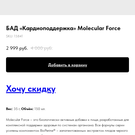
БАД «Кардиоподдержка» Molecular Force
SKU:
15841
2 999
руб.
4 000
руб.
Добавить в корзину
Хочу скидку
Вес:
35 г,
Объём:
150 мл.
Molecular Force – это биологически активные добавки к пище, разработанные для
комплексной поддержки здоровья по системам организма. Все формулы серии
усилены компонентом BioPerine® – запатентованным экстрактом плодов черного