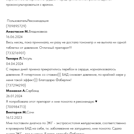
проконсультироваться с врачом.
ПользовательРекомендация
(709895729)
Анастасия М.
Владикавказ
16.06.2024
Весь месяц, пока принимала, ни разу не достала тонометр и не выпила ни одной
таблетки от давления. Отличный препарат!!!
(733216901)
Тамара Л.
Тисуль
04.04.2024
С первых дней приема прекратились перебои в сердце, нормализовалось
давление. Я гипертоник со стажем((( БАД снижает давление, по крайней мере у
меня такой эффект))) Благодарю Фаберлик!
(737294290)
Момахол А.
Сарбанд
26.01.2024
Я попробовала этот препарат и мне помогло я рекомендую ♥️
(700984713)
Виктория М.
Сочи
16.12.2023
Мне поставили диагноз по ЭКГ - экстрасистолия желудочковая, соответственно
я проверила БАД на себе, т.к. заболевание не запущенно, мне помогло. Сдала
снова ЭКГ - все в норме. Я рада, спасибо Фаберлик