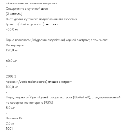
и биологически активные вещества
Содержание в суточной дозе
(2 капсулы)
% от уровня суточного потребления для взрослых
Граната (Punica granatum) экстракт
400,0 мг
-
Горца японского (Polygonum cuspidatum) корней экстракт, в том числе:
Ресвератрол
120,0 мг
60,0 мг
-
2002,3
Аронии (Aronia melanocarpa) плодов экстракт
100,0 мг
-
Перца черного (Piper nigrum) плодов экстракт (BioPerine®), стандартизованный
по содержанию пиперина (95%)
5,0 мг
-
Витамин В6
2,0 мг
1001