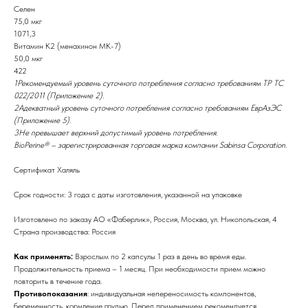
Селен
75,0 мкг
1071,3
Витамин К2 (менахинон МК-7)
50,0 мкг
422
1Рекомендуемый уровень суточного потребления согласно требованиям ТР ТС
022/2011 (Приложение 2).
2Адекватный уровень суточного потребления согласно требованиям ЕврАзЭС
(Приложение 5).
3Не превышает верхний допустимый уровень потребления.
BioPerine® – зарегистрированная торговая марка компании Sabinsa Corporation.
Сертификат Халяль
Срок годности: 3 года с даты изготовления, указанной на упаковке
Изготовлено по заказу АО «Фаберлик», Россия, Москва, ул. Никопольская, 4
Страна производства: Россия
Как применять:
Взрослым по 2 капсулы 1 раз в день во время еды.
Продолжительность приема – 1 месяц. При необходимости прием можно
повторить в течение года.
Противопоказания
: индивидуальная непереносимость компонентов,
беременность, кормление грудью. Перед применением рекомендуется