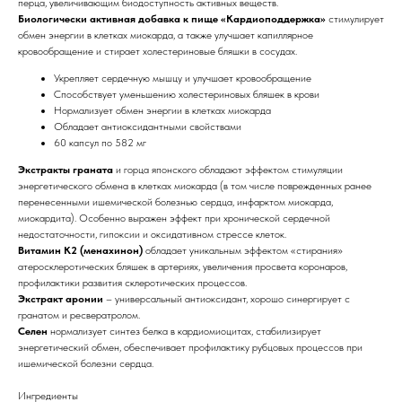
перца, увеличивающим биодоступность активных веществ.
Биологически активная добавка к пище «Кардиоподдержка»
стимулирует
обмен энергии в клетках миокарда, а также улучшает капиллярное
кровообращение и стирает холестериновые бляшки в сосудах.
Укрепляет сердечную мышцу и улучшает кровообращение
Способствует уменьшению холестериновых бляшек в крови
Нормализует обмен энергии в клетках миокарда
Обладает антиоксидантными свойствами
60 капсул по 582 мг
Экстракты граната
и горца японского обладают эффектом стимуляции
энергетического обмена в клетках миокарда (в том числе поврежденных ранее
перенесенными ишемической болезнью сердца, инфарктом миокарда,
миокардита). Особенно выражен эффект при хронической сердечной
недостаточности, гипоксии и оксидативном стрессе клеток.
Витамин К2 (менахинон)
обладает уникальным эффектом «стирания»
атеросклеротических бляшек в артериях, увеличения просвета коронаров,
профилактики развития склеротических процессов.
Экстракт аронии
– универсальный антиоксидант, хорошо синергирует с
гранатом и ресвератролом.
Селен
нормализует синтез белка в кардиомиоцитах, стабилизирует
энергетический обмен, обеспечивает профилактику рубцовых процессов при
ишемической болезни сердца.
Ингредиенты