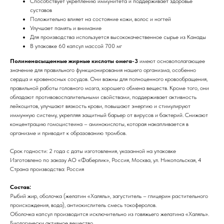
Способствует укреплению иммунитета и поддерживает здоровье
суставов
Положительно влияет на состояние кожи, волос и ногтей
Улучшает память и внимание
Для производства используется высококачественное сырье из Канады
В упаковке 60 капсул массой 700 мг
Полиненасыщенные жирные кислоты омега-3
имеют основополагающее
значение для правильного функционирования нашего организма, особенно
сердца и кровеносных сосудов. Они важны для полноценного кровообращения,
правильной работы головного мозга, хорошего обмена веществ. Кроме того, они
обладают противовоспалительными свойствами, поддерживает активность
лейкоцитов, улучшают вязкость крови, повышают энергию и стимулируют
иммунную систему, укрепляя защитный барьер от вирусов и бактерий. Снижают
концентрацию гомоцистеина – аминокислоты, которая накапливается в
организме и приводит к образованию тромбов.
Срок годности: 2 года с даты изготовления, указанной на упаковке
Изготовлено по заказу АО «Фаберлик», Россия, Москва, ул. Никопольская, 4
Страна производства: Россия
Состав:
Рыбий жир, оболочка (желатин «Халяль», загуститель – глицерин растительного
происхождения, вода), антиокислитель смесь токоферолов.
Оболочка капсул производится исключительно из говяжьего желатина «Халяль».
Биологически активное вещество