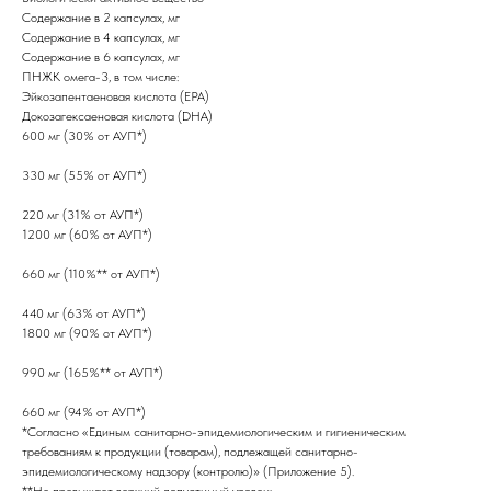
Содержание в 2 капсулах, мг
Содержание в 4 капсулах, мг
Содержание в 6 капсулах, мг
ПНЖК омега-3, в том числе:
Эйкозапентаеновая кислота (EPA)
Докозагексаеновая кислота (DHA)
600 мг (30% от АУП*)
330 мг (55% от АУП*)
220 мг (31% от АУП*)
1200 мг (60% от АУП*)
660 мг (110%** от АУП*)
440 мг (63% от АУП*)
1800 мг (90% от АУП*)
990 мг (165%** от АУП*)
660 мг (94% от АУП*)
*Согласно «Единым санитарно-эпидемиологическим и гигиеническим
требованиям к продукции (товарам), подлежащей санитарно-
эпидемиологическому надзору (контролю)» (Приложение 5).
**Не превышает верхний допустимый уровень.