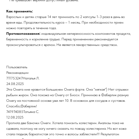
Как применять:
Взрослым и детям старше 14 лет принимать по 2 капсулы 1-3 раза в день во
время еды. Продолжительность курса – 1 месяц. При необходимости прием
можно повторять в течение года.
Противопоказания:
индивидуальная непереносимость компонентов продукта,
беременность и кормление грудью. Перед применением рекомендуется
проконсультироваться с врачом. Не является лекарственным средством.
Пользователь
Рекомендации
711753247Наталья Л.
24.08.2025
Эта Омега мне нравится больше,чем Омега форте. Она "мягкая") Нет отрыжки
рыбьим жиром. Она похожа на Омегу от Биоси. Принимаю в Фаберлик разную
Омегу на постоянной основе уже лет 10. В основном для сосудов и суставов.
Спасибо,Фаберлик!
741974085Татьяна С.
12.08.2025
Пропила две баночки Омеги. Хотела понизить холестерин. Анализы пока не
сдавала, поэтому не могу ничего сказать по поводу холестерина. Но вот кожа
стала гладкая, бархатистая это точно и волосы заблестели!!! Результатом