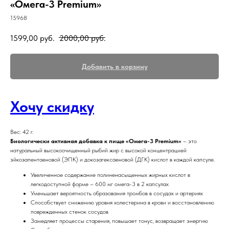
«Омега-3 Premium»
15968
1599,00
руб.
2000,00
руб.
Добавить в корзину
Хочу скидку
Вес: 42 г.
Биологически активная добавка к пище «Омега-3 Premium»
– это
натуральный высокоочищенный рыбий жир с высокой концентрацией
эйкозапентаеновой (ЭПК) и докозагексаеновой (ДГК) кислот в каждой капсуле.
Увеличенное содержание полиненасыщенных жирных кислот в
легкодоступной форме – 600 мг омега-3 в 2 капсулах
Уменьшает вероятность образования тромбов в сосудах и артериях
Способствует снижению уровня холестерина в крови и восстановлению
поврежденных стенок сосудов
Замедляет процессы старения, повышает тонус, возвращает энергию