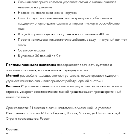
Двойная поддержка: коллаген укрепляет связки, а магний снимает
мышечное напряжение
Незаменим после физических нагрузок
Способствует восстановлению после тренировок, обеспечивая
поддержку опорно-двигательного аппарата и ускоряя расслабление
мышц
В одной порции содержится суточная норма магния – 400 мг
Прост в использовании: достаточно добавить в воду – и вкусный напиток
готов
Со вкусом лимона
В упаковке 30 порций по 9 г
Пептиды говяжьего коллагена
поддерживают прочность суставов и
эластичность связок, восстанавливают хрящевую ткань.
Магний
расслабляет мышцы, снижает усталость, предотвращает судороги,
улучшает качество сна и поддерживает работу нервной системы.
Витамин С
усиливает синтез коллагена и защищает клетки от окислительного
стресса, ускоряет восстановление тканей предотвращает преждевременный
износ суставов.
Срок годности: 24 месяца с даты изготовления, указанной на упаковке
Изготовлено по заказу АО «Фаберлик», Россия, Москва, ул. Никопольская, 4
Страна производства: Россия
Состав: