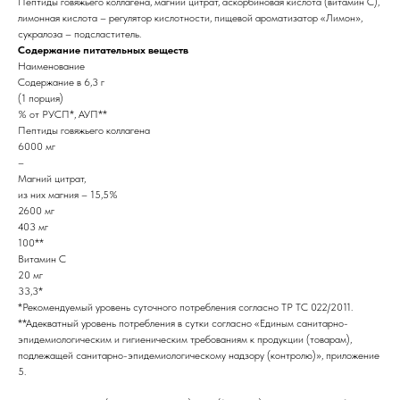
Пептиды говяжьего коллагена, магний цитрат, аскорбиновая кислота (витамин С),
лимонная кислота – регулятор кислотности, пищевой ароматизатор «Лимон»,
сукралоза – подсластитель.
Содержание питательных веществ
Наименование
Содержание в 6,3 г
(1 порция)
% от РУСП*, АУП**
Пептиды говяжьего коллагена
6000 мг
–
Магний цитрат,
из них магния – 15,5%
2600 мг
403 мг
100**
Витамин С
20 мг
33,3*
*Рекомендуемый уровень суточного потребления согласно ТР ТС 022/2011.
**Адекватный уровень потребления в сутки согласно «Единым санитарно-
эпидемиологическим и гигиеническим требованиям к продукции (товарам),
подлежащей санитарно-эпидемиологическому надзору (контролю)», приложение
5.