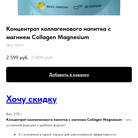
Концентрат коллагенового напитка с
магнием Collagen Magnesium
SKU:
15957
2 599
руб.
3 400
руб.
Добавить в корзину
Хочу скидку
Вес: 270 г.
Концентрат коллагенового напитка с магнием Collagen Magnesium
– это
усиленная формула и удобный формат!
6 г коллагена в одной порции для максимальной эффективности