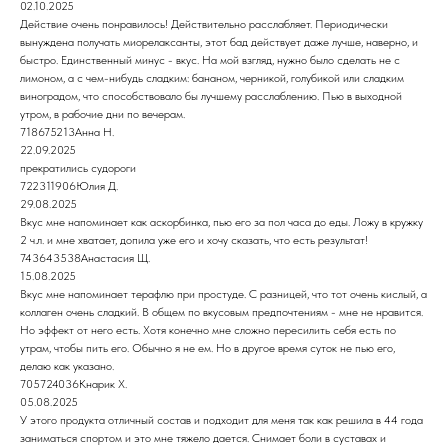
02.10.2025
Действие очень понравилось! Действительно расслабляет. Периодически
вынуждена получать миорелаксанты, этот бад действует даже лучше, наверно, и
быстро. Единственный минус - вкус. На мой взгляд, нужно было сделать не с
лимоном, а с чем-нибудь сладким: бананом, черникой, голубикой или сладким
виноградом, что способствовало бы лучшему расслаблению. Пью в выходной
утром, в рабочие дни по вечерам.
718675213Анна Н.
22.09.2025
прекратились судороги
722311906Юлия Д.
29.08.2025
Вкус мне напоминает как аскорбинка, пью его за пол часа до еды. Ложу в кружку
2 ч.л. и мне хватает, допила уже его и хочу сказать, что есть результат!
743643538Анастасия Щ.
15.08.2025
Вкус мне напоминает терафлю при простуде. С разницей, что тот очень кислый, а
коллаген очень сладкий. В общем по вкусовым предпочтениям - мне не нравится.
Но эффект от него есть. Хотя конечно мне сложно пересилить себя есть по
утрам, чтобы пить его. Обычно я не ем. Но в другое время суток не пью его,
делаю как указано.
705724036Кнарик Х.
05.08.2025
У этого продукта отличный состав и подходит для меня так как решила в 44 года
заниматься спортом и это мне тяжело дается. Снимает боли в суставах и