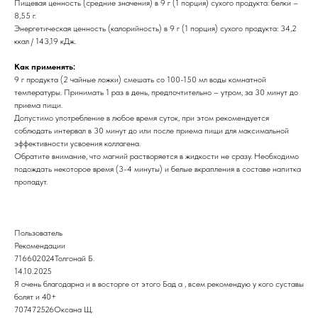
Пищевая ценность (средние значения) в 9 г (1 порция) сухого продукта: белки –
8,55 г.
Энергетическая ценность (калорийность) в 9 г (1 порция) сухого продукта: 34,2
ккал / 143,19 кДж.
Как применять:
9 г продукта (2 чайные ложки) смешать со 100-150 мл воды комнатной
температуры. Принимать 1 раз в день, предпочтительно – утром, за 30 минут до
приема пищи.
Допустимо употребление в любое время суток, при этом рекомендуется
соблюдать интервал в 30 минут до или после приема пищи для максимальной
эффективности усвоения коллагена.
Обратите внимание, что магний растворяется в жидкости не сразу. Необходимо
подождать некоторое время (3-4 минуты) и белые вкрапления в составе напитка
пропадут.
Пользователь
Рекомендации
716602024Толгонай Б.
14.10.2025
Я очень благодарна и в восторге от этого Бад а , всем рекомендую у кого суставы
болят и 40+
707472526Оксана Щ.