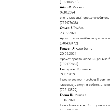
(739184690)
Айза М.
Москва
07.10.2024
очень классный аромат,влюбилась
(737477638)
Ольга Б.
Тамбов
23.09.2024
Аромат шикарный!вещи долгое врем
(740432472)
Гулшан Я.
Кара-Балта
20.09.2024
Аромат просто классный,раньше бр
(739479465)
Екатерина Б.
Лепель г.
24.07.2024
Просто восторг и любовь!!!!Берит
классные)...сижу на работе.....нюха
(722113579)
Елена Ш.
Минск г.
15.07.2024
Попробовала все. Этот аромат - 