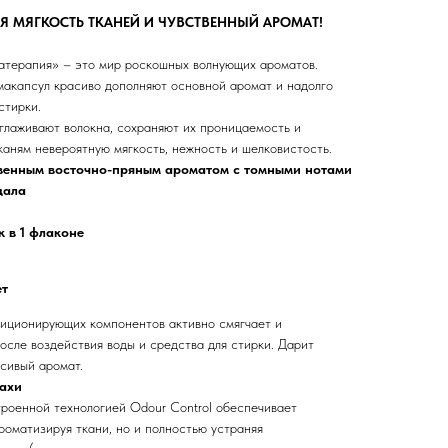
 МЯГКОСТЬ ТКАНЕЙ И ЧУВСТВЕННЫЙ АРОМАТ!
атерапия» – это мир роскошных волнующих ароматов.
акапсул красиво дополняют основной аромат и надолго
стирки.
лаживают волокна, сохраняют их проницаемость и
аням невероятную мягкость, нежность и шелковистость.
венным восточно-пряным ароматом с томными нотами
дала
 в 1 флаконе
ет
иционирующих компонентов активно смягчает и
осле воздействия воды и средства для стирки. Дарит
асивый аромат.
пахи
троенной технологией Odour Control обеспечивает
роматизируя ткани, но и полностью устраняя