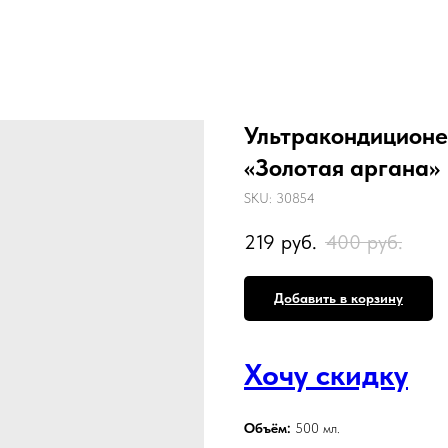
Ультракондиционер
«Золотая аргана»
SKU:
30854
219
руб.
400
руб.
Добавить в корзину
Хочу скидку
Объём:
500 мл.