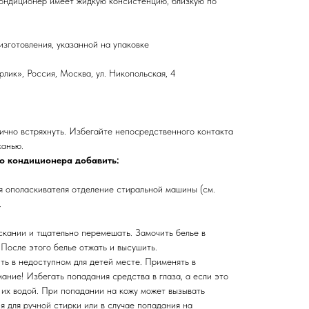
ондиционер имеет жидкую консистенцию, близкую по
изготовления, указанной на упаковке
ик», Россия, Москва, ул. Никопольская, 4
чно встряхнуть. Избегайте непосредственного контакта
канью.
во кондиционера добавить:
я ополаскивателя отделение стиральной машины (см.
.
скании и тщательно перемешать. Замочить белье в
После этого белье отжать и высушить.
ть в недоступном для детей месте. Применять в
ание! Избегать попадания средства в глаза, а если это
их водой. При попадании на кожу может вызывать
 для ручной стирки или в случае попадания на