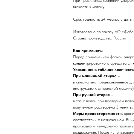
При правильном хранении ультрак
вязкости к молоку.
Срок годности: 24 месяца с даты 
Изготовлено по заказу АО «Фаберл
Страна производства: Россия
Как применять:
Перед применением флакон энерги
концентрированного средства с т
Указанное в таблице количест
При машинной стирке –
в специально предназначенное дл
инструкцию к стиральной машине)
При ручной стирке –
в таз с водой при последнем поло
полученном растворена 3 минуты. 
Меры предосторожности:
храни
соответствии с назначением. Вним
произошло – немедленно промыть 
раздражение. После использования