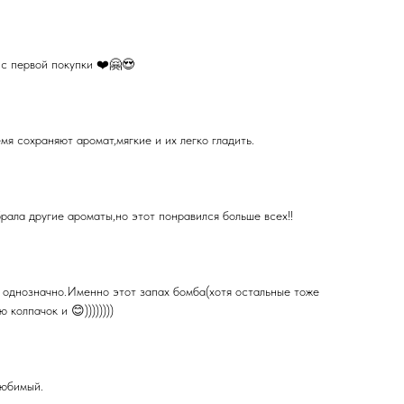
 с первой покупки ❤️🤗😍
я сохраняют аромат,мягкие и их легко гладить.
ала другие ароматы,но этот понравился больше всех!!
е однозначно.Именно этот запах бомба(хотя остальные тоже
ю колпачок и 😊))))))))
любимый.