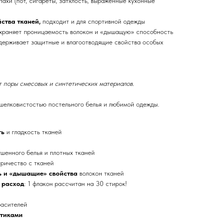
ахи (пот, сигареты, затхлость, выраженные кухонные
ства тканей,
подходит и для спортивной одежды
храняет проницаемость волокон и «дышащую» способность
ддерживает защитные и влагоотводящие свойства особых
 поры смесовых и синтетических материалов.
шелковистостью постельного белья и любимой одежды.
ть
и гладкость тканей
шенного белья и плотных тканей
ричество с тканей
ь и «дышащие» свойства
волокон тканей
 расход
: 1 флакон рассчитан на 30 стирок!
расителей
птиками