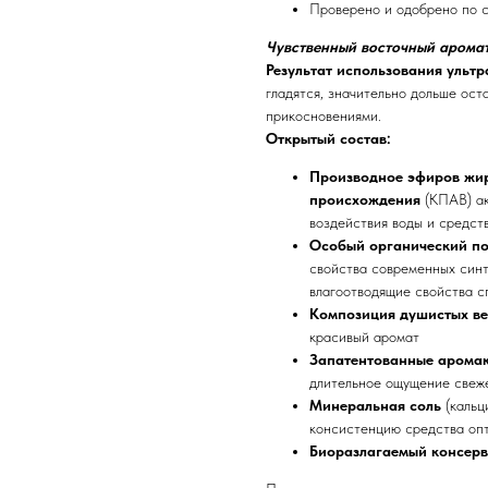
Проверено и одобрено по 
Чувственный восточный аромат
Результат использования ульт
гладятся, значительно дольше ос
прикосновениями.
Открытый состав:
Производное эфиров жир
происхождения
(КПАВ) ак
воздействия воды и средств
Особый органический п
свойства современных синт
влагоотводящие свойства с
Композиция душистых в
красивый аромат
Запатентованные арома
длительное ощущение свеж
Минеральная соль
(кальц
консистенцию средства опт
Биоразлагаемый консерв