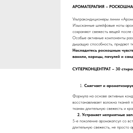
АРОМАТЕРАПИЯ – РОСКОШНАЯ
Ультракондиционеры линии «Аром
Изысканные шлейфовые ноты аром
сохраняют свежесть вещей после 
Особые активные компоненты разг
дышащую способность, придают тк
Насладитесь роскошным чувст
ванили, корицы, пачулей и сан
СУПЕРКОНЦЕНТРАТ – 30 стирок
Смягчает и ароматизиру
Формула на основе активных конд
восстанавливает волокна тканей п
тканям длительную свежесть и кр
2. Устраняет неприятные за
5-е поколение аромакапсул со вс
длительную свежесть, не просто а