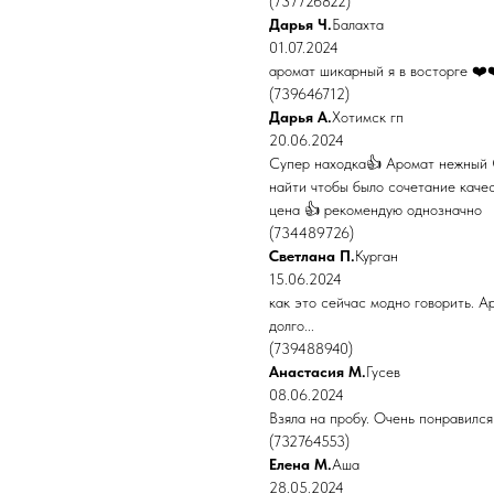
(737726822)
Дарья Ч.
Балахта
01.07.2024
аромат шикарный я в восторге ❤️
(739646712)
Дарья А.
Хотимск гп
20.06.2024
Супер находка👍 Аромат нежный 
найти чтобы было сочетание качес
цена 👍 рекомендую однозначно
(734489726)
Светлана П.
Курган
15.06.2024
как это сейчас модно говорить. А
долго...
(739488940)
Анастасия М.
Гусев
08.06.2024
Взяла на пробу. Очень понравился 
(732764553)
Елена М.
Аша
28.05.2024