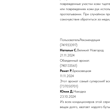
поврежденные участки кожи тщате
или повреждениях кожи рук испол
проглатывании. При случайном пр
самочувствия обратиться за медиц
ПользовательРекомендация
(741933397)
Наталья С.
Великий Новгород
21.11.2024
Обалденный аромат.
(740133561)
Ренат Р.
Брюховецкая
11.11.2024
Этот аромат самый суперский! вс
(737050701)
Юлия Д.
Находка
23.10.2024
Из всех кондиционеров этой сери
вещах долго, хватает надолго бут