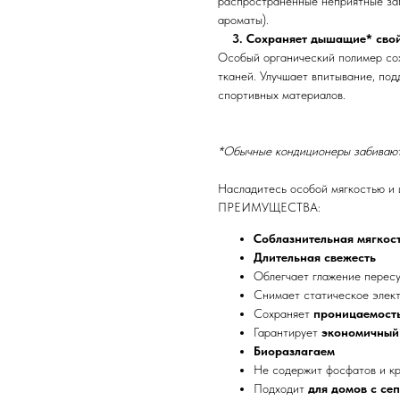
распространенные неприятные зап
ароматы).
3. Сохраняет дышащие* свой
Особый органический полимер со
тканей. Улучшает впитывание, по
спортивных материалов.
*Обычные кондиционеры забивают
Насладитесь особой мягкостью и 
ПРЕИМУЩЕСТВА:
Соблазнительная мягкос
Длительная свежесть
Облегчает глажение пересу
Снимает статическое элект
Сохраняет
проницаемост
Гарантирует
экономичный
Биоразлагаем
Не содержит фосфатов и к
Подходит
для домов с се