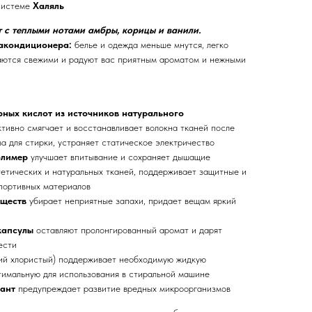
системе
Халяль
 с теплыми нотами амбры, корицы и ванили.
ракондиционера:
белье и одежда меньше мнутся, легко
таются свежими и радуют вас приятным ароматом и нежными
ных кислот из источников натурального
тивно смягчает и восстанавливает волокна тканей после
а для стирки, устраняет статическое электричество
олимер
улучшает впитывание и сохраняет дышащие
етических и натуральных тканей, поддерживает защитные и
портивных материалов
еществ
убирает неприятные запахи, придает вещам яркий
капсулы
оставляют пролонгированный аромат и дарят
ести
ий хлористый) поддерживает необходимую жидкую
имальную для использования в стиральной машине
ант
предупреждает развитие вредных микроорганизмов