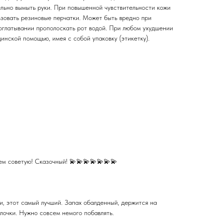
льно вымыть руки. При повышенной чувствительности кожи
ьзовать резиновые перчатки. Может быть вредно при
оглатывании прополоскать рот водой. При любом ухудшении
инской помощью, имея с собой упаковку (этикетку).
ем советую! Сказочный! 💫💫💫💫💫💫💫
и, этот самый лучший. Запах обалденный, держится на
ылочки. Нужно совсем немого побавлять.