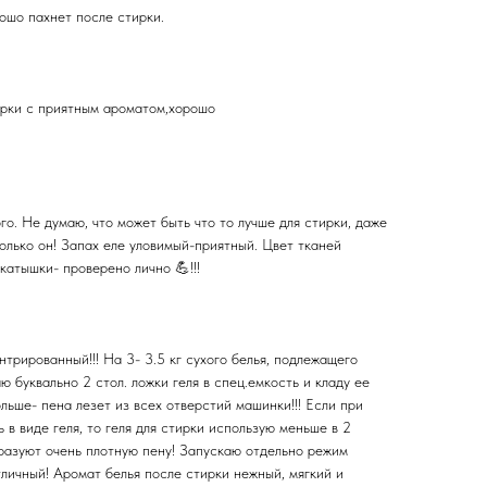
ошо пахнет после стирки.
ирки с приятным ароматом,хорошо
ого. Не думаю, что может быть что то лучше для стирки, даже
олько он! Запах еле уловимый-приятный. Цвет тканей
катышки- проверено лично 💪!!!
нтрированный!!! На 3- 3.5 кг сухого белья, подлежащего
 буквально 2 стол. ложки геля в спец.емкость и кладу ее
льше- пена лезет из всех отверстий машинки!!! Если при
 в виде геля, то геля для стирки использую меньше в 2
разуют очень плотную пену! Запускаю отдельно режим
тличный! Аромат белья после стирки нежный, мягкий и