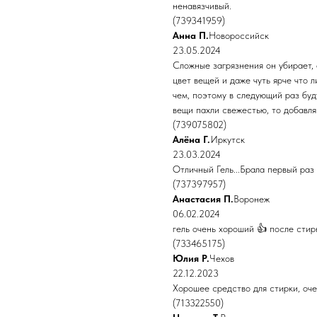
ненавязчивый.
(739341959)
Анна П.
Новороссийск
23.05.2024
Сложные загрязнения он убирает,
цвет вещей и даже чуть ярче что 
чем, поэтому в следующий раз буд
вещи пахли свежестью, то добавля
(739075802)
Алёна Г.
Иркутск
23.03.2024
Отличный Гель...Брала первый раз
(737397957)
Анастасия П.
Воронеж
06.02.2024
гель очень хороший 👍 после стир
(733465175)
Юлия Р.
Чехов
22.12.2023
Хорошее средство для стирки, оче
(713322550)