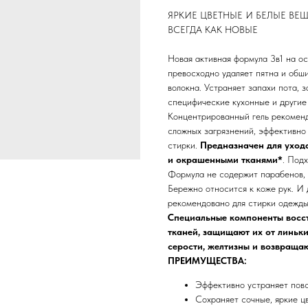
ЯРКИЕ ЦВЕТНЫЕ И БЕЛЫЕ ВЕ
ВСЕГДА КАК НОВЫЕ
Новая активная формула 3в1 на о
превосходно удаляет пятна и обш
волокна. Устраняет запахи пота, з
специфические кухонные и другие
Концентрированный гель рекомен
сложных загрязнений, эффективно
стирки.
Предназначен для ухода
и окрашенными тканями*
. Под
Формула не содержит парабенов, 
Бережно относится к коже рук. И
рекомендовано для стирки одежды 
Специальные компоненты восст
тканей, защищают их от линьки
серости, желтизны и возвраща
ПРЕИМУЩЕСТВА:
Эффективно устраняет повс
Сохраняет сочные, яркие цв