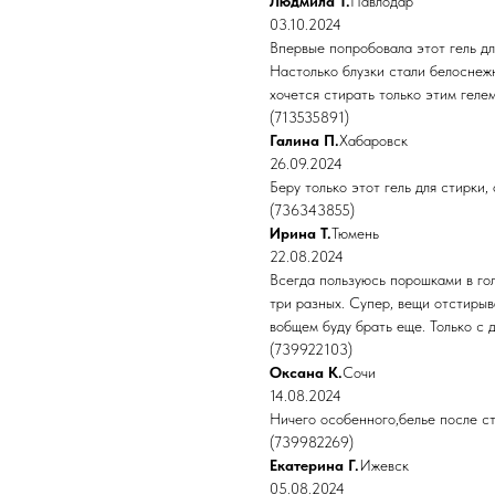
Людмила Т.
Павлодар
03.10.2024
Впервые попробовала этот гель дл
Настолько блузки стали белоснежн
хочется стирать только этим гелем
(713535891)
Галина П.
Хабаровск
26.09.2024
Беру только этот гель для стирки,
(736343855)
Ирина Т.
Тюмень
22.08.2024
Всегда пользуюсь порошками в гол
три разных. Супер, вещи отстирыв
вобщем буду брать еще. Только с 
(739922103)
Оксана К.
Сочи
14.08.2024
Ничего особенного,белье после с
(739982269)
Екатерина Г.
Ижевск
05.08.2024