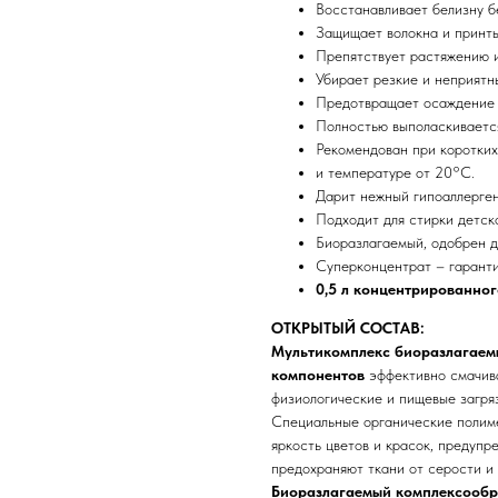
Восстанавливает белизну б
Защищает волокна и принты
Препятствует растяжению и
Убирает резкие и неприятн
Предотвращает осаждение 
Полностью выполаскивается
Рекомендован при коротких
и температуре от 20°С.
Дарит нежный гипоаллерген
Подходит для стирки детск
Биоразлагаемый, одобрен д
Суперконцентрат – гаранти
0,5 л концентрированног
ОТКРЫТЫЙ СОСТАВ:
Мультикомплекс биоразлагаем
компонентов
эффективно смачива
физиологические и пищевые загря
Специальные органические полим
яркость цветов и красок, предупр
предохраняют ткани от серости и
Биоразлагаемый комплексообр