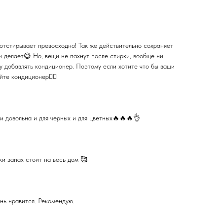
 отстирывает превосходно! Так же действительно сохраняет
ли делает😅 Но, вещи не пахнут после стирки, вообще ни
у добавлять кондиционер. Поэтому если хотите что бы ваши
йте кондиционер👌🏼
 и довольна и для черных и для цветных🔥🔥🔥👌
ки запах стоит на весь дом 🥰
нь нравится. Рекомендую.