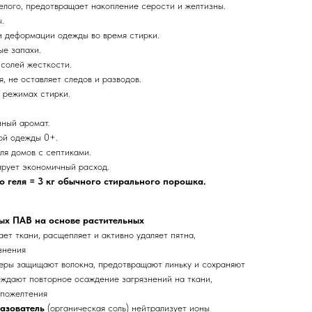
елого, предотвращает накопление серости и желтизны.
.
 деформации одежды во время стирки.
ые запахи.
солей жесткости.
, не оставляет следов и разводов.
 режимах стирки.
ный аромат.
ой одежды 0+.
ля домов с септиками.
рует экономичный расход.
о геля = 3 кг обычного стирального порошка.
ых ПАВ на основе растительных
ет ткани, расщепляет и активно удаляет пятна,
знения
еры защищают волокна, предотвращают линьку и сохраняют
еждают повторное осаждение загрязнений на ткани,
 пожелтения
азователь
(органическая соль) нейтрализует ионы