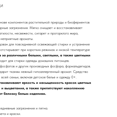
ЩИ
снове компонентов растительной природы и биоферментов
ирные загрязнения. Мягко очищает и восстанавливает
атхлости, несвежести, сигарет и прогорклого жира,
 неприятные ароматы.
дован для повседневной освежающей стирки и устранения
 отстирывает при коротких режимах и низкой температуре
 за различными белыми, светлыми, а также цветными
ходит для стирки одежды домашних питомцев.
фосфатов и других производных фосфора, формальдегидов.
 дарит тканям нежный гипоаллергенный аромат. Средство
всей семьи, включая детское белье и одежду 0+.
анавливают яркость и насыщенность красок цветных
 и выцветания, а также препятствуют накоплению
ют белизну белым изделиям.
едневные загрязнения и пятна.
ета и краски.