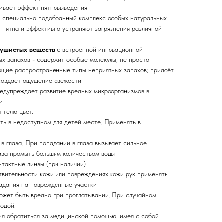
ливает эффект пятновыведения
 специально подобранный комплекс особых натуральных
а пятна и эффективно устраняют загрязнения различной
душистых веществ
с встроенной инновационной
ых запахов - содержит особые молекулы, не просто
ющие распространенные типы неприятных запахов; придаёт
создает ощущение свежести
едупреждает развитие вредных микроорганизмов в
и
 гелю цвет.
ть в недоступном для детей месте. Применять в
в глаза. При попадании в глаза вызывает сильное
аза промыть большим количеством воды
нтактные линзы (при наличии).
вительности кожи или повреждениях кожи рук применять
падания на поврежденные участки
ожет быть вредно при проглатывании. При случайном
водой.
я обратиться за медицинской помощью, имея с собой