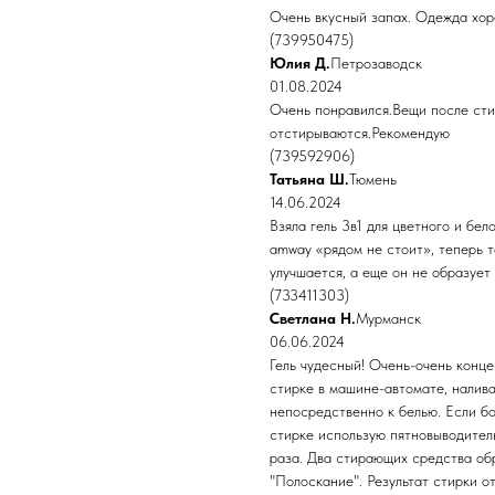
Очень вкусный запах. Одежда хор
(739950475)
Юлия Д.
Петрозаводск
01.08.2024
Очень понравился.Вещи после ст
отстирываются.Рекомендую
(739592906)
Татьяна Ш.
Тюмень
14.06.2024
Взяла гель 3в1 для цветного и бел
amway «рядом не стоит», теперь т
улучшается, а еще он не образует 
(733411303)
Светлана Н.
Мурманск
06.06.2024
Гель чудесный! Очень-очень конце
стирке в машине-автомате, наливаю
непосредственно к белью. Если бо
стирке использую пятновыводитель
раза. Два стирающих средства об
"Полоскание". Результат стирки о