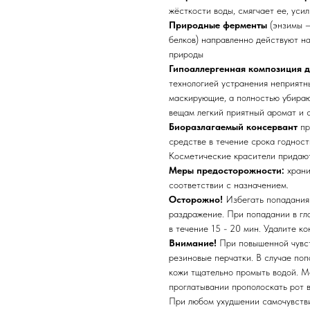
жёсткости воды, смягчает ее, уси
Природные ферменты
(энзимы –
белков) направленно действуют н
природы
Гипоаллергенная композиция 
технологией устранения неприятн
маскирующие, а полностью убира
вещам легкий приятный аромат и 
Биоразлагаемый консервант
пр
средстве в течение срока годност
Косметические красители придают
Меры предосторожности:
храни
соответствии с назначением.
Осторожно!
Избегать попадания 
раздражение. При попадании в гл
в течение 15 - 20 мин. Удалите ко
Внимание!
При повышенной чувст
резиновые перчатки. В случае по
кожи тщательно промыть водой. М
проглатывании прополоскать рот 
При любом ухудшении самочувстви