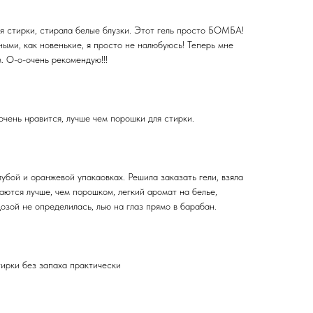
я стирки, стирала белые блузки. Этот гель просто БОМБА!
ыми, как новенькие, я просто не налюбуюсь! Теперь мне
. О-о-очень рекомендую!!!
 очень нравится, лучше чем порошки для стирки.
убой и оранжевой упакаовках. Решила заказать гели, взяла
аются лучше, чем порошком, легкий аромат на белье,
дозой не определилась, лью на глаз прямо в барабан.
тирки без запаха практически