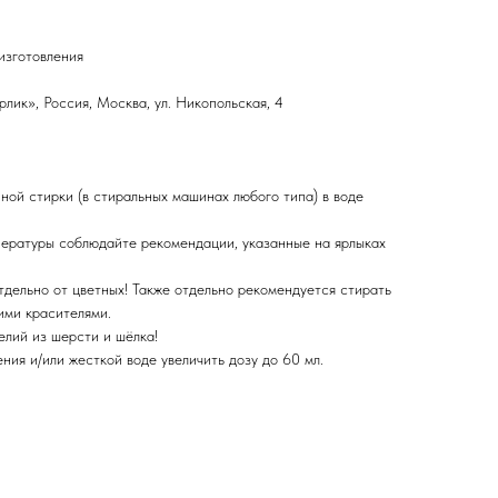
изготовления
ик», Россия, Москва, ул. Никопольская, 4
ной стирки (в стиральных машинах любого типа) в воде
ературы соблюдайте рекомендации, указанные на ярлыках
тдельно от цветных! Также отдельно рекомендуется стирать
ими красителями.
елий из шерсти и шёлка!
ия и/или жесткой воде увеличить дозу до 60 мл.