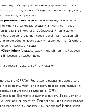
овый спирт) быстро растворяет и устраняет засохшие
мерному распределению и быстрому испарению средства,
хностях следов и разводов.
е растительного сырья
(полиглюкозид) эффективно
ляет жир и потожировые следы, уличную пыль и грязь.
ункциональный компонент, образующий тончающую
ет быстрое запотевание поверхностей при повышенной
р, а также обеспечивает защиту поверхности от быстрого
ия солей жесткости воды.
Clean label»
(отдушка) дарит нежный приятный аромат.
ый прозрачно-голубой цвет.
 изготовления, указанной на упаковке.
 положение «SPRAY». Равномерно распылить средство с
ю поверхность. Насухо протереть поверхность тканью или
асадку распылителя в положение «OFF».
Осторожно! Воспламеняющаяся жидкость. Беречь от огня!
с маркировкой продукта. При попадании в глаза вызывает
и открытого огня и раскаленных предметов! Использовать