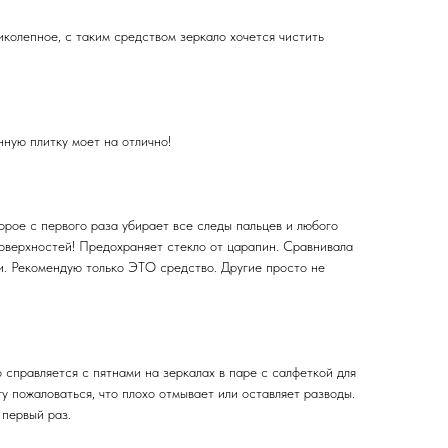
колепное, с таким средством зеркало хочется чистить
ную плитку моет на отлично!
орое с первого раза убирает все следы пальцев и любого
поверхностей! Предохраняет стекло от царапин. Сравнивала
и. Рекомендую только ЭТО средство. Другие просто не
 справляется с пятнами на зеркалах в паре с салфеткой для
гу пожаловаться, что плохо отмывает или оставляет разводы.
 первый раз.