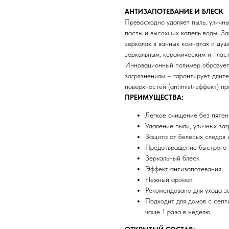
АНТИЗАПОТЕВАНИЕ И БЛЕСК
Превосходно удаляет пыль, уличны
пасты и высохших капель воды. За
зеркалах в ванных комнатах и ду
зеркальным, керамическим и плас
Инновационный полимер образует
загрязнениям – гарантирует длит
поверхностей (antimist-эффект) п
ПРЕИМУЩЕСТВА:
Легкое очищение без пятен
Удаление пыли, уличных заг
Защита от белесых следов и
Предотвращение быстрого п
Зеркальный блеск.
Эффект антизапотевания.
Нежный аромат.
Рекомендовано для ухода з
Подходит для домов с септ
чаще 1 раза в неделю.