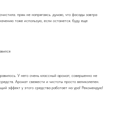
почистила. прям не напрягаясь. думаю, что фасады завтра
начению тоже использую, если останется. буду еще
авился
равилось. У него очень классный аромат, совершенно не
средств. Аромат свежести и чистоты просто великолепен.
щий эффект у этого средства работает на ура! Рекомендую!