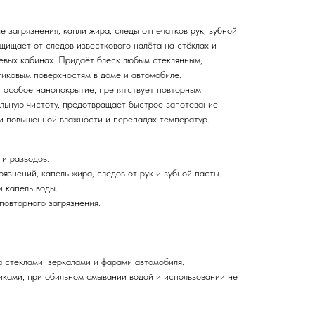
е загрязнения, капли жира, следы отпечатков рук, зубной
щищает от следов известкового налёта на стёклах и
шевых кабинах. Придаёт блеск любым стеклянным,
тиковым поверхностям в доме и автомобиле.
 особое нанопокрытие, препятствует повторным
ельную чистоту, предотвращает быстрое запотевание
ри повышенной влажности и перепадах температур.
 и разводов.
рязнений, капель жира, следов от рук и зубной пасты.
 капель воды.
овторного загрязнения.
а стеклами, зеркалами и фарами автомобиля.
иками, при обильном смывании водой и использовании не