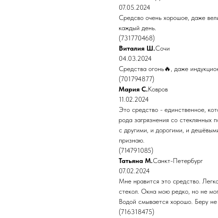
07.05.2024
Средсво очень хорошое, даже вели
каждый день.
(731770468)
Виталия Ш.
Сочи
04.03.2024
Средства огонь🔥, даже индукцион
(701794877)
Мария С.
Ковров
11.02.2024
Это средство - единственное, кот
рода загрязнения со стеклянных 
с другими, и дорогими, и дешёвым
признаю.
(714791085)
Татьяна М.
Санкт-Петербург
07.02.2024
Мне нравится это средство. Легко
стекол. Окна мою редко, но не мо
Водой смывается хорошо. Беру не
(716318475)