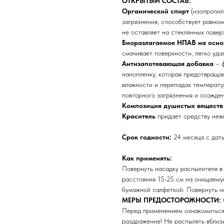
ОТКРЫТЫЙ СОСТАВ:
Органический спирт
(изопропил
загрязнения, способствует равно
не оставляет на стеклянных повер
Биоразлагаемое НПАВ на основ
смачивает поверхности, легко уда
Антизапотевающая добавка
– ф
нанопленку, которая предотвраща
влажности и перепадах температу
повторного загрязнения и осажден
Композиция душистых веществ «
Краситель
придает средству нежн
Срок годности:
24 месяца с даты
Как применять:
Повернуть насадку распылителя в
расстояния 15-25 см на очищаему
бумажной салфеткой. Повернуть н
МЕРЫ ПРЕДОСТОРОЖНОСТИ:
Перед применением ознакомиться 
раздражение! Не распылять вблиз