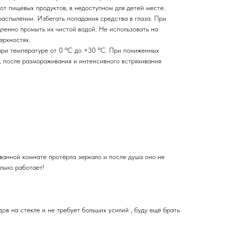
от пищевых продуктов, в недоступном для детей месте.
распылении. Избегать попадания средства в глаза. При
ленно промыть их чистой водой. Не использовать на
ерхностях.
ри температуре от 0 ºС до +30 ºС. При пониженных
, после размораживания и интенсивного встряхивания
 ванной комнате протёрла зеркало и после душа оно не
льно работает!
дов на стекле и не требует больших усилий , буду ещё брать