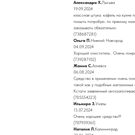
Александра Х.
Лысьва
19.09.2024
классная штука. кафель на кухне 
помыть попробую. по прямому наз
заказывать обязательно.
(738687281)
Ольга П.
Нижний Новгород
04.09.2024
Хороший очиститель . Очень понр
(739287102)
Жанна С.
Алчевск
06.08.2024
Средство в применении очень пон
такой как у подобных магазинных 
Кстати заявленный антизапотеваю
(705554223)
Ильмира З.
Учалы
15.07.2024
Очень хорошее средство!!!
(707939361)
Наталия Л.
Калининград