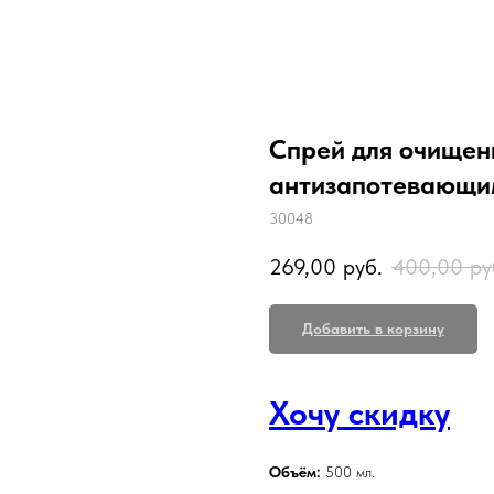
Спрей для очищени
антизапотевающим
30048
269,00
руб.
400,00
ру
Добавить в корзину
Хочу скидку
Объём:
500 мл.