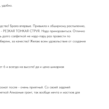
, удобно.
дство! Брала впервые. Привыкла к обширному распылению,
ась - РЕЗКАЯ ТОНКАЯ СТРУЯ. Надо приноровиться. Отлично
ть долго салфеткой не надо-пару раз провести по
берлик, за качество! Желаю всем удовольствия от создания
ет 6 и всегда на высоте! да и цена шикарная
ромат после - очень приятный. Со своей задачей
феткой Алмазные грант, так вообще мечта и мастхэв для