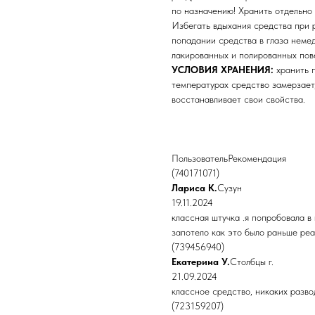
по назначению! Хранить отдельно 
Избегать вдыхания средства при 
попадании средства в глаза немед
лакированных и полированных пов
УСЛОВИЯ ХРАНЕНИЯ:
хранить п
температурах средство замерзает
восстанавливает свои свойства.
ПользовательРекомендация
(740171071)
Лариса К.
Сузун
19.11.2024
классная штучка .я попробовала в
запотело как это было раньше реа
(739456940)
Екатерина У.
Столбцы г.
21.09.2024
классное средство, никаких разво
(723159207)