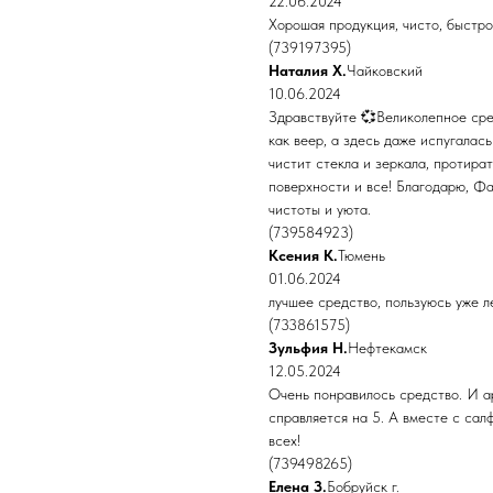
22.06.2024
Хорошая продукция, чисто, быстро
(739197395)
Наталия Х.
Чайковский
10.06.2024
Здравствуйте 💞Великолепное сре
как веер, а здесь даже испугал
чистит стекла и зеркала, протира
поверхности и все! Благодарю, Фа
чистоты и уюта.
(739584923)
Ксения К.
Тюмень
01.06.2024
лучшее средство, пользуюсь уже л
(733861575)
Зульфия Н.
Нефтекамск
12.05.2024
Очень понравилось средство. И а
справляется на 5. А вместе с сал
всех!
(739498265)
Елена З.
Бобруйск г.