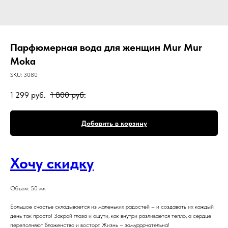
Парфюмерная вода для женщин Mur Mur
Moka
SKU:
3080
1 299
руб.
1 800
руб.
Добавить в корзину
Хочу скидку
Объем: 50 мл.
Большое счастье складывается из маленьких радостей – и создавать их каждый
день так просто! Закрой глаза и ощути, как внутри разливается тепло, а сердце
переполняют блаженство и восторг. Жизнь – замурррчательна!