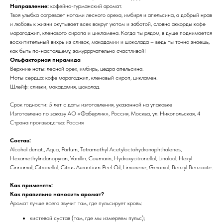
Направление:
кофейно-гурманский аромат.
Твоя улыбка согревает нотами лесного ореха, имбиря и апельсина, а добрый нрав
и любовь к жизни окутывает всех вокруг уютом и заботой, словно аккорды кофе
марагоджип, кленового сиропа и цикламена. Когда ты рядом, в душе поднимается
восхитительный вихрь из сливок, макадамии и шоколада – ведь ты точно знаешь,
как быть по-настоящему, замурррчательно счастливой!
Ольфакторная пирамида
Верхние ноты: лесной орех, имбирь, цедра апельсина.
Ноты сердца: кофе марагоджип, кленовый сироп, цикламен.
Шлейф: сливки, макадамия, шоколад.
Срок годности: 5 лет с даты изготовления, указанной на упаковке
Изготовлено по заказу АО «Фаберлик», Россия, Москва, ул. Никопольская, 4
Страна производства: Россия
Состав:
Alcohol denat., Aqua, Parfum, Tetramethyl Acetyloctahydronaphthalenes,
Hexamethylindanopyran, Vanillin, Coumarin, Hydroxycitronellal, Linalool, Hexyl
Cinnamal, Citronellol, Citrus Aurantium Peel Oil, Limonene, Geraniol, Benzyl Benzoate.
Как применять:
Как правильно наносить аромат?
Аромат лучше всего звучит там, где пульсирует кровь:
кистевой сустав (там, где мы измеряем пульс);