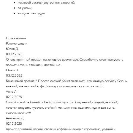
локтевой сустав (внутренняя сторона);
за ушами;
впадинка на груди.
Пользователь
Рекомендации
Юлия Д.
03.12.2025
Очень приятный аромат, на холодное время года. Спасибо что стали выпускать
ароматы очень стойкие и достойные
Ольга В.
03.12.2025
Боже какой аромат!!! Просто сказка! Хочется вдыхать его каждую секунду. Очень
нежный, как вкусный кофе. Благодарю компанию за этот аромат!!!
Анна Л.
02.12.2025
Спасибо мой любимый Faberlic, запах просто обалденный,сладкий, вкусный,
хочется откусить кусочек, стойкий, мои мужчины оценили, муж и два сына,
сказали вкусно!!!
Антонина Д.
02.12.2025
Аромат приятный, легкий, сладкий кофейный ликер с карамелью, уютный и