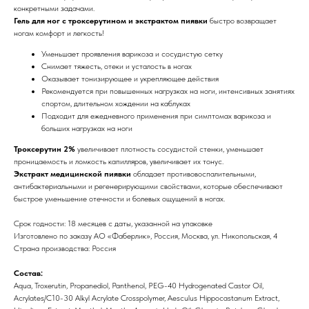
конкретными задачами.
Гель для ног с троксерутином и экстрактом пиявки
быстро возвращает
ногам комфорт и легкость!
Уменьшает проявления варикоза и сосудистую сетку
Снимает тяжесть, отеки и усталость в ногах
Оказывает тонизирующее и укрепляющее действия
Рекомендуется при повышенных нагрузках на ноги, интенсивных занятиях
спортом, длительном хождении на каблуках
Подходит для ежедневного применения при симптомах варикоза и
больших нагрузках на ноги
Троксерутин 2%
увеличивает плотность сосудистой стенки, уменьшает
проницаемость и ломкость капилляров, увеличивает их тонус.
Экстракт медицинской пиявки
обладает противовоспалительными,
антибактериальными и регенерирующими свойствами, которые обеспечивают
быстрое уменьшение отечности и болевых ощущений в ногах.
Срок годности: 18 месяцев с даты, указанной на упаковке
Изготовлено по заказу АО «Фаберлик», Россия, Москва, ул. Никопольская, 4
Страна производства: Россия
Состав:
Aqua, Troxerutin, Propanediol, Panthenol, PEG-40 Hydrogenated Castor Oil,
Acrylates/C10-30 Alkyl Acrylate Crosspolymer, Aesculus Hippocastanum Extract,