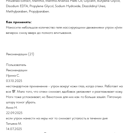
Hirudinea Extract, Menthol, Mentha Arvensis Herb Oil, Glycerin, Butylene Glycol,
Disodium EDTA, Propylene Glycol, Sodium Hydroxide, Diazolidinyl Urea,
Methylparaben, Propylparaben.
Как применять:
Наносите небольшое количество геля массирующими движениями утром и/или
вечером снизу вверх до полного впитывания.
Рекомендации (21)
Пользователь
Рекомендации
Ирина С.
03.10.2025
нестандартное применение - утром вокруг кожи глаз, когда отеки. Работает на
все 💯. Мало того, что отеки снимает, вдобавок увлажняет и разглаживает кожу.
Ноги тоже успокаивает, но Венотоник для них как-то больше зашёл. Пяточную
шпору помог убрать.
Анна Н.
22.09.2025
если утром нанести на икры ног то снимает усталость в течении дня
Татьяна M.
14.07.2025