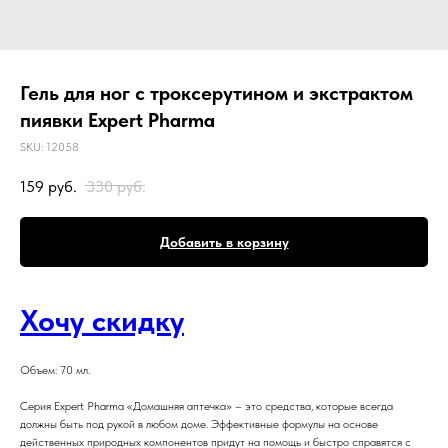
Гель для ног с троксерутином и экстрактом
пиявки Expert Pharma
SKU:
12058
159
руб.
330
руб.
Добавить в корзину
Хочу скидку
Объем: 70 мл.
Серия Expert Pharma «Домашняя аптечка» – это средства, которые всегда
должны быть под рукой в любом доме. Эффективные формулы на основе
действенных природных компонентов придут на помощь и быстро справятся с