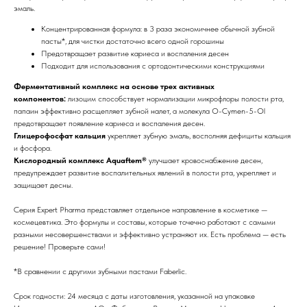
эмаль.
Концентрированная формула: в 3 раза экономичнее обычной зубной
пасты*, для чистки достаточно всего одной горошины
Предотвращает развитие кариеса и воспаления десен
Подходит для использования с ортодонтическими конструкциями
Ферментативный комплекс на основе трех активных
компонентов:
лизоцим способствует нормализации микрофлоры полости рта,
папаин эффективно расщепляет зубной налет, а молекула О-Cymen-5-Ol
предотвращает появление кариеса и воспаления десен.
Глицерофосфат кальция
укрепляет зубную эмаль, восполняя дефициты кальция
и фосфора.
Кислородный комплекс Aquaftem®
улучшает кровоснабжение десен,
предупреждает развитие воспалительных явлений в полости рта, укрепляет и
защищает десны.
Серия Expert Pharma представляет отдельное направление в косметике —
космецевтика. Это формулы и составы, которые точечно работают с самыми
разными несовершенствами и эффективно устраняют их. Есть проблема — есть
решение! Проверьте сами!
*В сравнении с другими зубными пастами Faberlic.
Срок годности: 24 месяца с даты изготовления, указанной на упаковке