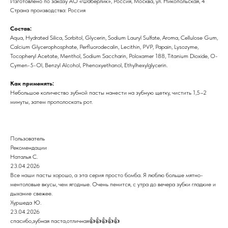
Изготовлено по заказу АО «Фаберлик», Россия, Москва, ул. Никопольская, 4
Страна производства: Россия
Состав:
Aqua, Hydrated Silica, Sorbitol, Glycerin, Sodium Lauryl Sulfate, Aroma, Cellulose Gum,
Calcium Glycerophosphate, Perfluorodecalin, Lecithin, PVP, Papain, Lysozyme,
Tocopheryl Acetate, Menthol, Sodium Saccharin, Poloxamer 188, Titanium Dioxide, O-
Cymen-5-Ol, Benzyl Alcohol, Phenoxyethanol, Ethylhexylglycerin.
Как применять:
Небольшое количество зубной пасты нанести на зубную щетку, чистить 1,5–2
минуты, затем прополоскать рот.
Пользователь
Рекомендации
Наталья С.
23.04.2026
Все наши пасты хорошо, а эта серия просто бомба. Я люблю больше мятно-
ментоловые вкусы, чем ягодные. Очень пенится, с утра до вечера зубки гладкие и
дыхание свежее.
Хуршеда Ю.
23.04.2026
спасибо,зубная паста,отличная👍👍👍👍👍