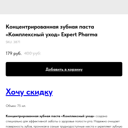
Концентрированная зубная паста
«Комплексный уход» Expert Pharma
SKU:
3871
179
руб.
400
руб.
Добавить в корзину
Хочу скидку
Объем: 75 мл.
Концентрированная зубная паста «Комплексный уход»
создана
специально для эффективной заботы о здоровье полости рта. Надежно очищает
поверхность зубов, проникая в самые труднодоступные места и укрепляет зубную