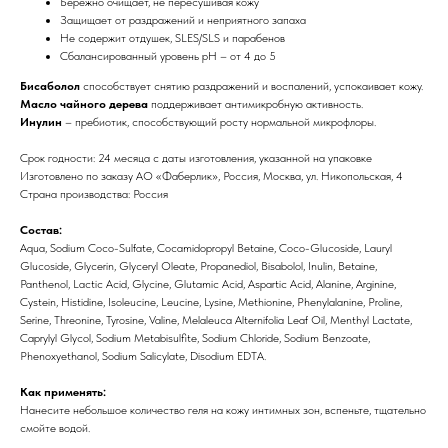
Бережно очищает, не пересушивая кожу
Защищает от раздражений и неприятного запаха
Не содержит отдушек, SLES/SLS и парабенов
Сбалансированный уровень pH – от 4 до 5
Бисаболол
способствует снятию раздражений и воспалений, успокаивает кожу.
Масло чайного дерева
поддерживает антимикробную активность.
Инулин
– пребиотик, способствующий росту нормальной микрофлоры.
Срок годности: 24 месяца с даты изготовления, указанной на упаковке
Изготовлено по заказу АО «Фаберлик», Россия, Москва, ул. Никопольская, 4
Страна производства: Россия
Состав:
Aqua, Sodium Coco-Sulfate, Cocamidopropyl Betaine, Coco-Glucoside, Lauryl
Glucoside, Glycerin, Glyceryl Oleate, Propanediol, Bisabolol, Inulin, Betaine,
Panthenol, Lactic Acid, Glycine, Glutamic Acid, Aspartic Acid, Alanine, Arginine,
Cystein, Histidine, Isoleucine, Leucine, Lysine, Methionine, Phenylalanine, Proline,
Serine, Threonine, Tyrosine, Valine, Melaleuca Alternifolia Leaf Oil, Menthyl Lactate,
Caprylyl Glycol, Sodium Metabisulfite, Sodium Chloride, Sodium Benzoate,
Phenoxyethanol, Sodium Salicylate, Disodium EDTA.
Как применять:
Нанесите небольшое количество геля на кожу интимных зон, вспеньте, тщательно
смойте водой.