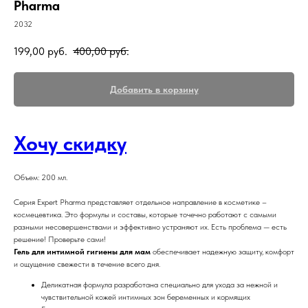
Pharma
2032
199,00
руб.
400,00
руб.
Добавить в корзину
Хочу скидку
Объем: 200 мл.
Серия Expert Pharma представляет отдельное направление в косметике –
космецевтика. Это формулы и составы, которые точечно работают с самыми
разными несовершенствами и эффективно устраняют их. Есть проблема — есть
решение! Проверьте сами!
Гель для интимной гигиены для мам
обеспечивает надежную защиту, комфорт
и ощущение свежести в течение всего дня.
Деликатная формула разработана специально для ухода за нежной и
чувствительной кожей интимных зон беременных и кормящих