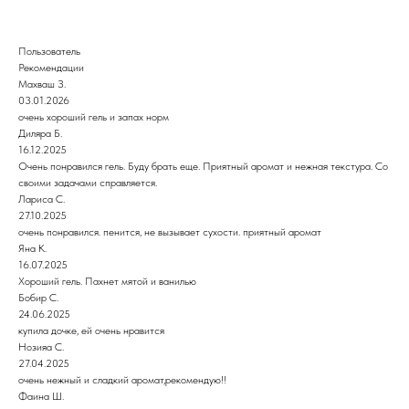
Пользователь
Рекомендации
Махваш З.
03.01.2026
очень хороший гель и запах норм
Диляра Б.
16.12.2025
Очень понравился гель. Буду брать еще. Приятный аромат и нежная текстура. Со
своими задачами справляется.
Лариса С.
27.10.2025
очень понравился. пенится, не вызывает сухости. приятный аромат
Яна К.
16.07.2025
Хороший гель. Пахнет мятой и ванилью
Бобир С.
24.06.2025
купила дочке, ей очень нравится
Нозияа С.
27.04.2025
очень нежный и сладкий аромат,рекомендую!!
Фаина Ш.