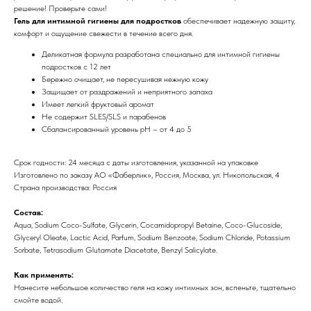
решение! Проверьте сами!
Гель для интимной гигиены для подростков
обеспечивает надежную защиту,
комфорт и ощущение свежести в течение всего дня.
Деликатная формула разработана специально для интимной гигиены
подростков с 12 лет
Бережно очищает, не пересушивая нежную кожу
Защищает от раздражений и неприятного запаха
Имеет легкий фруктовый аромат
Не содержит SLES/SLS и парабенов
Сбалансированный уровень pH – от 4 до 5
Срок годности: 24 месяца с даты изготовления, указанной на упаковке
Изготовлено по заказу АО «Фаберлик», Россия, Москва, ул. Никопольская, 4
Страна производства: Россия
Состав:
Aqua, Sodium Coco-Sulfate, Glycerin, Cocamidopropyl Betaine, Coco-Glucoside,
Glyceryl Oleate, Lactic Acid, Parfum, Sodium Benzoate, Sodium Chloride, Potassium
Sorbate, Tetrasodium Glutamate Diacetate, Benzyl Salicylate.
Как применять:
Нанесите небольшое количество геля на кожу интимных зон, вспеньте, тщательно
смойте водой.