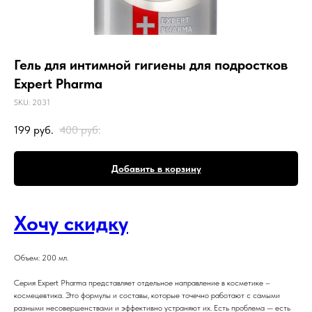
Гель для интимной гигиены для подростков
Expert Pharma
SKU:
2031
199
руб.
400
руб.
Добавить в корзину
Хочу скидку
Объем: 200 мл.
Серия Expert Pharma представляет отдельное направление в косметике –
космецевтика. Это формулы и составы, которые точечно работают с самыми
разными несовершенствами и эффективно устраняют их. Есть проблема — есть