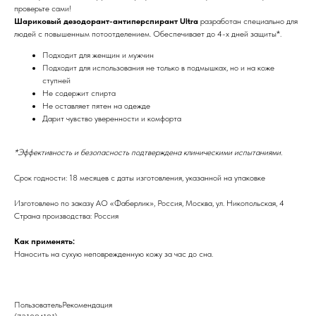
проверьте сами!
Шариковый дезодорант-антиперспирант Ultra
разработан специально для
людей с повышенным потоотделением. Обеспечивает до 4-х дней защиты*.
Подходит для женщин и мужчин
Подходит для использования не только в подмышках, но и на коже
ступней
Не содержит спирта
Не оставляет пятен на одежде
Дарит чувство уверенности и комфорта
*Эффективность и безопасность подтверждена клиническими испытаниями.
Срок годности: 18 месяцев с даты изготовления, указанной на упаковке
Изготовлено по заказу АО «Фаберлик», Россия, Москва, ул. Никопольская, 4
Страна производства: Россия
Как применять:
Наносить на сухую неповрежденную кожу за час до сна.
ПользовательРекомендация