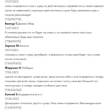
31.07.2023
очень понравился и мне и мужу, он действительно справляется со своей задачей,
запах не навязчивый, подмышки действительно сухие, буду заказывать ещё, к
покупке рекомендую!
(736902776)
Балнур Т.
Джалал-Абад
13.07.2023
Я сначала думала что он будет не очень о он оказался таким классным
обязательно буду ещё покупать
(718695070)
Зарина Ю.
Алматы
10.07.2023
пользуюсь сама и мужу приобрела , я довольна а отзыв мужа будет чуть позже
после испытаний .
(736679303)
Фарухшо И.
Люберцы
17.06.2023
короче не прогадаете. супер дизик. жена купила себе и мне понравилось теперь
покупаем для всей семьи. подмишки не потеют. хотя у меня вес большой пот
лился ручьем. а теперь находка особенно для меня.
(726504362)
Zumrad S.
Амударьинский р-н
15.06.2023
Дезодорант отличный, просто супер .Мне очень понравился. Рекомендую всем
(735676975)