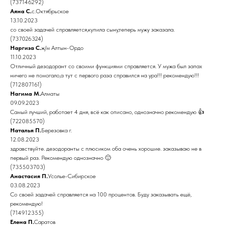
(737146292)
Аяна С.
с.Октябрьское
13.10.2023
со своей задачей справляется,купила сыну,теперь мужу заказала.
(737026324)
Наргиза С.
ж/м Алтын-Ордо
11.10.2023
Отличный дезодорант со своими функциями справляется. У мужа был запах
ничего не помогало,а тут с первого раза справился на ура!!! рекомендую!!!
(712807161)
Нагима М.
Алматы
09.09.2023
Самый лучший, работает 4 дня, всё как описано, однозначно рекомендую 👍
(722085570)
Наталья П.
Березовка г.
12.08.2023
здравствуйте. дезодоранты с плюсиком оба очень хорошие. заказываю не в
первый раз. Рекомендую однозначно 🙂
(735503703)
Анастасия П.
Усолье-Сибирское
03.08.2023
Со своей задачей справляется на 100 процентов. Буду заказывать ещё,
рекомендую!
(714912355)
Елена П.
Саратов