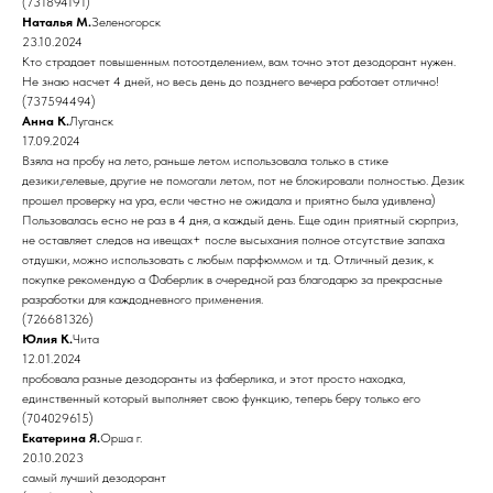
(731894191)
Наталья М.
Зеленогорск
23.10.2024
Кто страдает повышенным потоотделением, вам точно этот дезодорант нужен.
Не знаю насчет 4 дней, но весь день до позднего вечера работает отлично!
(737594494)
Анна К.
Луганск
17.09.2024
Взяла на пробу на лето, раньше летом использовала только в стике
дезики,гелевые, другие не помогали летом, пот не блокировали полностью. Дезик
прошел проверку на ура, если честно не ожидала и приятно была удивлена)
Пользовалась есно не раз в 4 дня, а каждый день. Еще один приятный сюрприз,
не оставляет следов на ивещах+ после высыхания полное отсутствие запаха
отдушки, можно использовать с любым парфюммом и тд. Отличный дезик, к
покупке рекомендую а Фаберлик в очередной раз благодарю за прекрасные
разработки для каждодневного применения.
(726681326)
Юлия К.
Чита
12.01.2024
пробовала разные дезодоранты из фаберлика, и этот просто находка,
единственный который выполняет свою функцию, теперь беру только его
(704029615)
Екатерина Я.
Орша г.
20.10.2023
самый лучший дезодорант