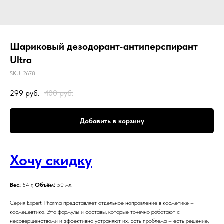
Шариковый дезодорант-антиперспирант
Ultra
SKU:
2678
299
руб.
400
руб.
Добавить в корзину
Хочу скидку
Вес:
54 г,
Объём:
50 мл.
Серия Expert Pharma представляет отдельное направление в косметике –
космецевтика. Это формулы и составы, которые точечно работают с
несовершенствами и эффективно устраняют их. Есть проблема – есть решение,