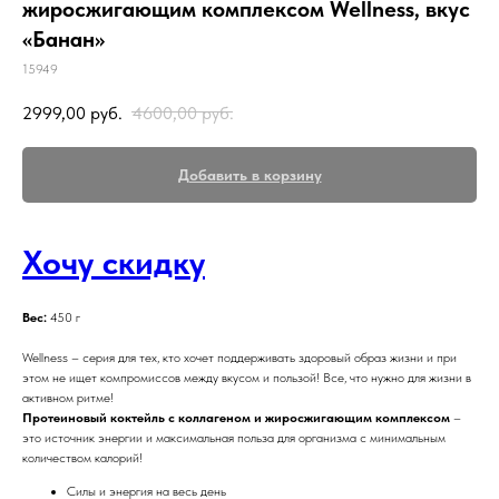
жиросжигающим комплексом Wellness, вкус
«Банан»
15949
2999,00
руб.
4600,00
руб.
Добавить в корзину
Хочу скидку
Вес:
450 г
Wellness – серия для тех, кто хочет поддерживать здоровый образ жизни и при
этом не ищет компромиссов между вкусом и пользой! Все, что нужно для жизни в
активном ритме!
Протеиновый коктейль с коллагеном и жиросжигающим комплексом
–
это источник энергии и максимальная польза для организма с минимальным
количеством калорий!
Силы и энергия на весь день