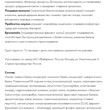
нормализовать обменные процессы. Витамины-антиоксиданты останавливают
процесс разрушения клеток и замедляют старение организма.
Пищевые волокна
(пшеничные безглютеновые, волокна какао) очищают
кишечник, выводя вредные вещества, снижают чувство голода, помогают
расщеплять жировые отложения.
Пребиотик инулин
улучшает микрофлору кишечника, создавая комфортную
среду для полезных бактерий.
Бромелайн
(пищеварительный фермент, энзим) улучшает пищеварение,
способствует быстрому расщеплению и более полному усвоению белков
животного и растительного происхождения.
Срок годности: 12 месяцев с даты изготовления, указанной на упаковке
Изготовлено по заказу АО «Фаберлик», Россия, Москва, ул. Никопольская, 4
Страна производства: Россия
Состав:
Изолят соевого белка, концентрат молочного белка, концентрат сывороточного
белка, ПалантинозаTM подсластитель (изомальтулоза), инулин, мальтодекстрин,
среднецепочечные триглецириды, загустители (гуммиарабик, ксантановая
камедь), гидролизованный коллаген, цитрат калия, пищевое волокно «Экасия»
(загуститель гуммиарабик, пшеничные волокна), фруктовый порошок банана,
ароматизаторы, какао-волокно, пшеничные волокна, эмульгатор (соевый
лецитин), магния цитрат, конъюгированная линолевая кислота (CLA), фермент
Бромелайн (из ананаса – Ananasspp), дикальций фосфат, премикс витаминный