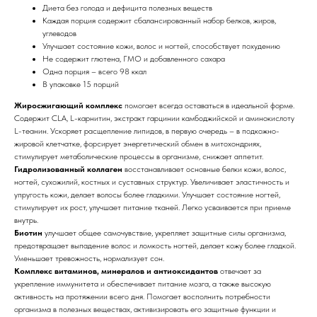
Диета без голода и дефицита полезных веществ
Каждая порция содержит сбалансированный набор белков, жиров,
углеводов
Улучшает состояние кожи, волос и ногтей, способствует похудению
Не содержит глютена, ГМО и добавленного сахара
Одна порция – всего 98 ккал
В упаковке 15 порций
Жиросжигающий комплекс
помогает всегда оставаться в идеальной форме.
Содержит CLA, L-карнитин, экстракт гарцинии камбоджийской и аминокислоту
L-теанин. Ускоряет расщепление липидов, в первую очередь – в подкожно-
жировой клетчатке, форсирует энергетический обмен в митохондриях,
стимулирует метаболические процессы в организме, снижает аппетит.
Гидролизованный коллаген
восстанавливает основные белки кожи, волос,
ногтей, сухожилий, костных и суставных структур. Увеличивает эластичность и
упругость кожи, делает волосы более гладкими. Улучшает состояние ногтей,
стимулирует их рост, улучшает питание тканей. Легко усваивается при приеме
внутрь.
Биотин
улучшает общее самочувствие, укрепляет защитные силы организма,
предотвращает выпадение волос и ломкость ногтей, делает кожу более гладкой.
Уменьшает тревожность, нормализует сон.
Комплекс витаминов, минералов и антиоксидантов
отвечает за
укрепление иммунитета и обеспечивает питание мозга, а также высокую
активность на протяжении всего дня. Помогает восполнить потребности
организма в полезных веществах, активизировать его защитные функции и