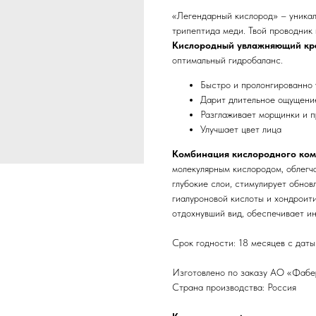
«Легендарный кислород» – уникал
трипептида меди. Твой проводник 
Кислородный увлажняющий кре
оптимальный гидробаланс.
Быстро и пролонгированно 
Дарит длительное ощущени
Разглаживает морщинки и п
Улучшает цвет лица
Комбинация кислородного ком
молекулярным кислородом, облегч
глубокие слои, стимулирует обнов
гиалуроновой кислоты и хондроит
отдохнувший вид, обеспечивает и
Срок годности: 18 месяцев с даты
Изготовлено по заказу АО «Фаберл
Страна производства: Россия