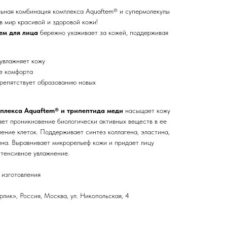
ьная комбинация комплекса Aquaftem® и супермолекулы
в мир красивой и здоровой кожи!
м для лица
бережно ухаживает за кожей, поддерживая
увлажняет кожу
е комфорта
репятствует образованию новых
плекса Aquaftem® и трипептида меди
насыщает кожу
ает проникновение биологически активных веществ в ее
ление клеток. Поддерживает синтез коллагена, эластина,
ина. Выравнивает микрорельеф кожи и придает лицу
нтенсивное увлажнение.
 изготовления
ик», Россия, Москва, ул. Никопольская, 4