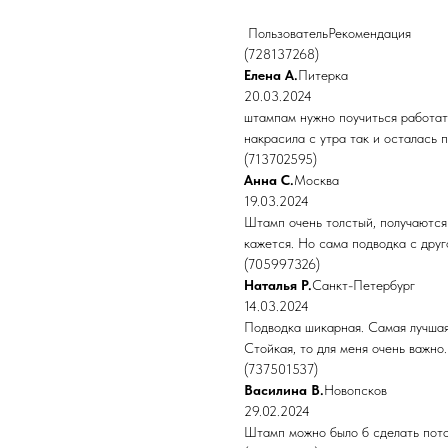
ПользовательРекомендация
(728137268)
Елена А.
Питерка
20.03.2024
штампам нужно поучиться работать
накрасила с утра так и осталась 
(713702595)
Анна С.
Москва
19.03.2024
Штамп очень толстый, получаются
кажется. Но сама подводка с дру
(705997326)
Наталья Р.
Санкт-Петербург
14.03.2024
Подводка шикарная. Самая лучшая
Стойкая, то для меня очень важно
(737501537)
Василина В.
Новопсков
29.02.2024
Штамп можно было б сделать потон