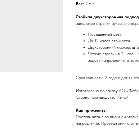
Вес:
2.6 г
Стойкая двухсторонняя подвод
идеальные стрелки буквально паро
Насыщенный цвет
До 12 часов стойкости
Двухсторонний маркер: шта
Четкие стрелки в 2 шага: ш
задать направление, а зат
Срок годности: 2 года с даты изг
Изготовлено по заказу АО «Фаберл
Страна производства: Китай
Как применять:
Поставь штамп во внешнем уголке 
направление. Проведи линию от вн