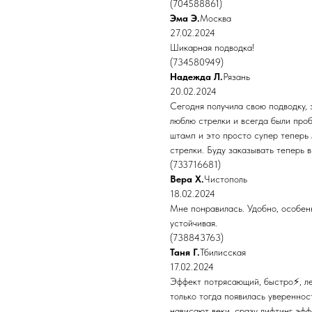
(704588861)
Эма Э.
Москва
27.02.2024
Шикарная подводка!
(734580949)
Надежда Л.
Рязань
20.02.2024
Сегодня получила свою подводку, 
люблю стрелки и всегда были про
штамп и это просто супер теперь
стрелки. Буду заказывать теперь 
(733716681)
Вера Х.
Чистополь
18.02.2024
Мне понравилась. Удобно, особен
устойчивая.
(738843763)
Таня Г.
Тбилисская
17.02.2024
Эффект потрясающий, быстро⚡, лег
только тогда появилась увереннос
нависают веки, сразу лифтинг эфф