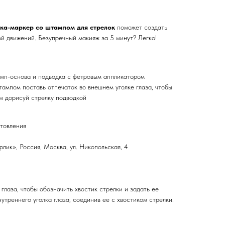
ка-маркер со штампом для стрелок
поможет создать
й движений. Безупречный макияж за 5 минут? Легко!
мп-основа и подводка с фетровым аппликатором
тампом поставь отпечаток во внешнем уголке глаза, чтобы
ем дорисуй стрелку подводкой
отовления
ик», Россия, Москва, ул. Никопольская, 4
глаза, чтобы обозначить хвостик стрелки и задать ее
утреннего уголка глаза, соединив ее с хвостиком стрелки.