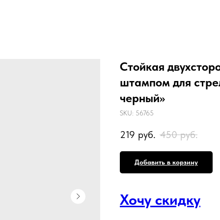
Стойкая двухстор
штампом для стре
черный»
SKU:
56765
219
руб.
450
руб.
Добавить в корзину
Хочу скидку