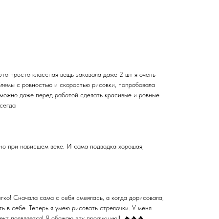
это просто классная вещь заказала даже 2 шт я очень
блемы с ровностью и скоростью рисовки, попробовала
 можно даже перед работой сделать красивые и ровные
всегда
но при нависшем веке. И сама подводка хорошая,
ко! Сначала сама с себя смеялась, а когда дорисовала,
ть в себе. Теперь я умею рисовать стрелочки. У меня
ект появляется! Я обожаю эту продукцию!!! 🔥🔥🔥