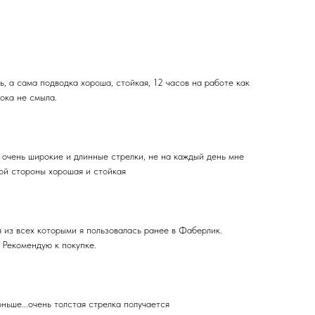
, а сама подводка хороша, стойкая, 12 часов на работе как
пока не смыла.
 очень широкие и длинные стрелки, не на каждый день мне
гой стороны хорошая и стойкая
 из всех которыми я пользовалась ранее в Фаберлик.
. Рекомендую к покупке.
ьше...очень толстая стрелка получается