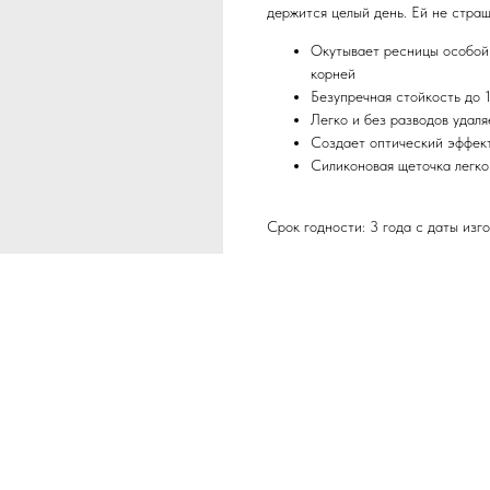
держится целый день. Ей не страш
Окутывает ресницы особой 
корней
Безупречная стойкость до 
Легко и без разводов удаля
Создает оптический эффект
Силиконовая щеточка легко
Срок годности: 3 года с даты изг