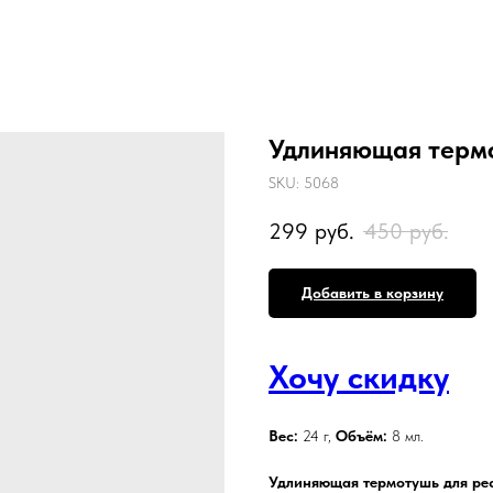
Удлиняющая термо
SKU:
5068
299
руб.
450
руб.
Добавить в корзину
Хочу скидку
Вес:
24 г,
Объём:
8 мл.
Удлиняющая термотушь для ре