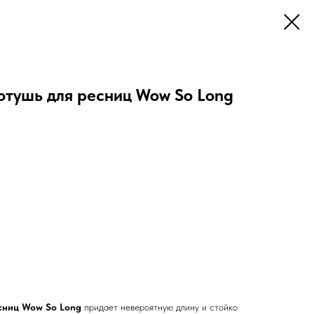
тушь для ресниц Wow So Long
сниц Wow So Long
придает невероятную длину и стойко