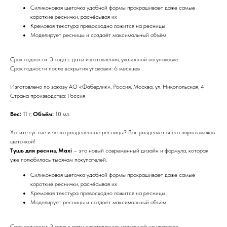
Силиконовая щеточка удобной формы прокрашивает даже самые
короткие реснички, расчёсывая их
Кремовая текстура превосходно ложится на ресницы
Моделирует ресницы и создаёт максимальный объём
Срок годности: 3 года с даты изготовления, указанной на упаковке
Срок годности после вскрытия упаковки: 6 месяцев
Изготовлено по заказу АО «Фаберлик», Россия, Москва, ул. Никопольская, 4
Страна производства: Россия
Вес:
11 г,
Объём:
10 мл.
Хотите густые и четко разделенные ресницы? Вас разделяет всего пара взмахов
щеточкой!
Тушь для ресниц Maxi
– это новый современный дизайн и формула, которая
уже полюбилась тысячам покупателей.
Силиконовая щеточка удобной формы прокрашивает даже самые
короткие реснички, расчёсывая их
Кремовая текстура превосходно ложится на ресницы
Моделирует ресницы и создаёт максимальный объём
Срок годности: 3 года с даты изготовления, указанной на упаковке