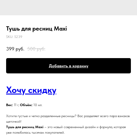
Тушь для ресниц Maxi
SKU:
5239
399
руб.
500
руб.
Добавить в корзину
Хочу скидку
Вес:
11 г,
Объём:
10 мл.
Хотите густые и четко разделенные ресницы? Вас разделяет всего пара взмахов
щеточкой!
Тушь для ресниц Maxi
– это новый современный дизайн и формула, которая
уже полюбилась тысячам покупателей.