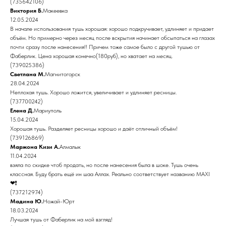
(735642106)
Виктория Б.
Макеевка
12.05.2024
В начале использования тушь хорошая: хорошо подкручивает, удлиняет и придает
объём. Но примерно через месяц после вскрытия начинает обсыпаться на глазах
почти сразу после нанесения!! Причем тоже самое было с другой тушью от
Фаберлик. Цена хорошая конечно(180руб), но хватает на месяц.
(739025386)
Светлана М.
Магнитогорск
28.04.2024
Неплохая тушь. Хорошо ложится, увеличивает и удлиняет ресницы.
(737700242)
Елена Д.
Мариуполь
15.04.2024
Хорошая тушь. Разделяет ресницы хорошо и даёт отличный объём!
(739126869)
Маржона Кизи А.
Алмалык
11.04.2024
взяла по скидке чтоб продать, но после нанесения была в шоке. Тушь очень
классная. Буду брать ещё ин шаа Аллах. Реально соответствует названию MAXI
❤❗
(737212974)
Мадина Ю.
Ножай-Юрт
18.03.2024
Лучшая тушь от Фаберлик на мой взгляд!