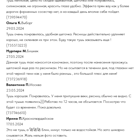
Тушь неплохая, цена по скидке адекватная, щеточка мне понравилась,
силиконовая, не огромная, красить глаза удобно. Эффекта прям вау как у более
дорогих фирменных сосестер нет, а на каждый день вполне себе пойдет.
(739594470)
Ольга К.
Выборг
29.05.2024
Тушь очень понравилась, удобная щеточка. Ресницы действительно удлиняет
хорошо, не склеивая их при этом. Буду такую тушь заказывать еще !
(735513223)
Нурпери М.
Бишкек
27.05.2024
Данная тушь maxi наносится комочками, поэтому после нанесения прохожусь
щеточкой еще раз по ресничкам. Но не осыпается в течении дня, под глазами нет
этой черной тени как у меня было ранишь , это большой плюс для меня!
(737236918)
Валентина П.
Москва
23.05.2024
Тушь хорошая. Понравилась. У меня припухшие веки, ресниц обычно не видно. С
этой тушью появились)))Работаю по 12 часов, не обсыпается. Посмотрю что
будет со временем. Пока довольна.
(737746610)
Ирина П.
Красногвардейское
17.05.2024
Это не тушь, а 🚀🚀🚀 Блин, минус только не водостойкая. Но зато шикарно
смывается. Жаль нельзя фото оставить.