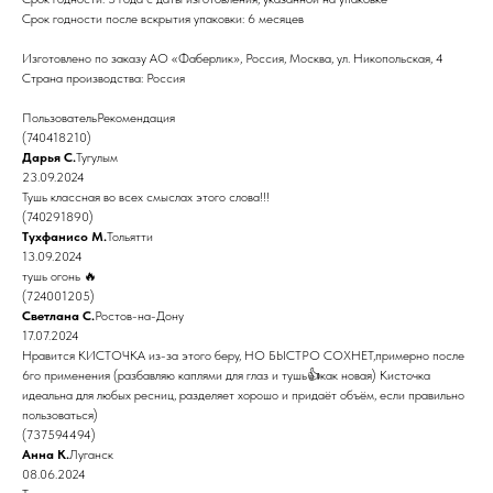
Срок годности после вскрытия упаковки: 6 месяцев
Изготовлено по заказу АО «Фаберлик», Россия, Москва, ул. Никопольская, 4
Страна производства: Россия
ПользовательРекомендация
(740418210)
Дарья С.
Тугулым
23.09.2024
Тушь классная во всех смыслах этого слова!!!
(740291890)
Тухфанисо М.
Тольятти
13.09.2024
тушь огонь 🔥
(724001205)
Светлана С.
Ростов-на-Дону
17.07.2024
Нравится КИСТОЧКА из-за этого беру, НО БЫСТРО СОХНЕТ,примерно после
6го применения (разбавляю каплями для глаз и тушь👍как новая) Кисточка
идеальна для любых ресниц, разделяет хорошо и придаёт объём, если правильно
пользоваться)
(737594494)
Анна К.
Луганск
08.06.2024