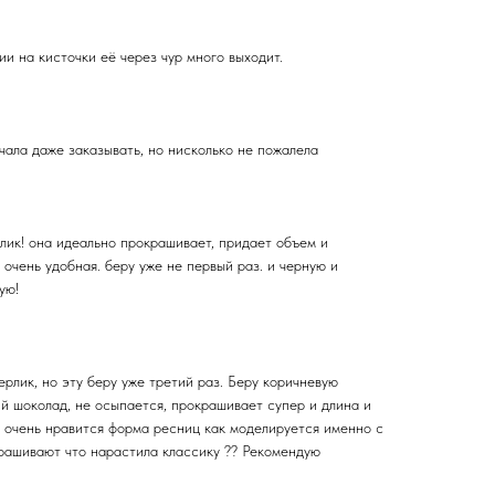
ии на кисточки её через чур много выходит.
чала даже заказывать, но нисколько не пожалела
лик! она идеально прокрашивает, придает объем и
 очень удобная. беру уже не первый раз. и черную и
ую!
рлик, но эту беру уже третий раз. Беру коричневую
й шоколад, не осыпается, прокрашивает супер и длина и
 очень нравится форма ресниц как моделируется именно с
рашивают что нарастила классику ?? Рекомендую