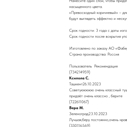
Нанесите один слой, чтобы придат
насыщенного цвета.
«Превосходный коричневый» – для
будут выглядеть эффектно и неску
Срок годности: 3 года с даты изг
Срок годности после вскрытия упа
Изготовлено по заказу АО «Фаберл
Страна производства: Россия
Пользователь Рекомендация
(734214959)
Ксилола С.
Ташкент26.10.2023
Советуююююю очень классный тушь
придаёт очень классно , берите
(722611067)
Вера М.
Зеленоград23.10.2023
Лучшая,беру постоянно,очень нрав
(330116569)