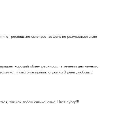
линяет ресницы,не склеивает,за день не размазывается,не
, придает хороший объем ресницам , в течении дня немного
заметно , к кисточке привыкла уже на 3 день , любовь с
ться, так как люблю силиконовые. Цвет супер!!!