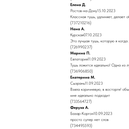
Елена Д.
Ростов-на-Дону15.10.2023
Классная тушь, удлиняет, делает 
(737210216)
Нана А.
Курская07.10.2023
Это лучшая тушь, которую я когда 
(726990237)
Марина П.
Евпатория11.09.2023
Тушь ложится идеально! Одна из л
(736906850)
Екатерина М.
Сызрань11.09.2023
Взяла коричневую, в восторге! объ
мне идеально подходит
(733564727)
Феруза А.
Базар-Коргон10.09.2023
просто супер нет слов
(734495593)