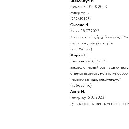
Шаъмигул Н.
Сомониён01.08.2023
супер тушь
(732619193)
Оксана Ч.
Киров28.07.2023
Классная тушь,буду брать еще! Уд
сыплется ,шикарная тушь
(735966322)
Мария Т.
Сыктывкар23.07.2023
заказала первый раз ,тушь супер 
отпечатывается , но это не особо 
первого взгляда, рекомендую?
(736632176)
Анна Н.
Темиртау16.07.2023
Тушь классная. кисть мне не нрави