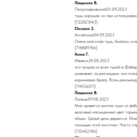
Людмила В.
Петропавловский05.09.2023
тушь хорошая, но при использован
(722821043)
Оксана З.
Алтайское04.09.2023
Очень классная тушь, боялась сна
(714889766)
Анна Г.
Ижевск24.08.2023
это лучшая из всех тушей в Фабер
ухаживает за ресницами. кисточка
коричневую брала. Всем рекоменд
(714156071)
Людмила В.
Липецк09.08.2023
Мне нравятся многие туши из фабе
красивый насыщенный цвет горьки
объем. Целый день держится. Мне
помощью этой кисточки. Часто сп
(735452186)