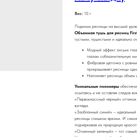
Вес:
10 г
Подними ресницы на высший уров
Объемная тушь для ресниц Firs
густыми, пушистыми и идеально о
Модный эффект лисьих глаз:
глазам соблазнительную м
Фибровая щеточка с ровны
прокрашивает ресницы одн
Наполняет ресницы объем и
Уникальные полимеры
обеспечи
осыпаясь и не оставляя следов вок
«Первоклассный чёрный» оттенок 
взгляда.
«Заоблачный синий» – идеальный в
ресницы слишком яркими. И самое 
подчеркивая их природную красоту
«Отменный зеленый» – тот самый о