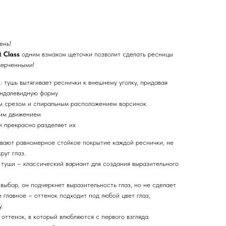
ень!
t Class
одним взмахом щеточки позволит сделать ресницы
черченными!
 тушь вытягивает реснички к внешнему уголку, придавая
индалевидную форму
м срезом и спиральным расположением ворсинок
им движением
 прекрасно разделяет их
вают равномерное стойкое покрытие каждой реснички, не
руг глаз.
туши – классический вариант для создания выразительного
ыбор, он подчеркнет выразительность глаз, но не сделает
главное – оттенок подходит под любой цвет глаз,
.
ттенок, в который влюбляются с первого взгляда.