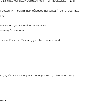
ь взгляду манящей загадочности или несколько – для
 создания практичных образов на каждый день, ресницы
чно.
отовления, указанной на упаковке
ковки: 6 месяцев
ик», Россия, Москва, ул. Никопольская, 4
 , даёт эффект наращенных ресниц , Объём и длину
ится.