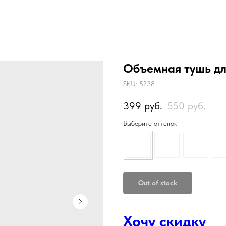
Объемная тушь для 
SKU:
5238
399
руб.
550
руб.
Выберите оттенок
Out of stock
Хочу скидку