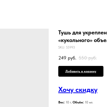
Тушь для укрепле
«кукольного» объем
SKU:
55993
249
руб.
550
руб.
Добавить в корзину
Хочу скидку
Вес:
10 г,
Объём:
10 мл.