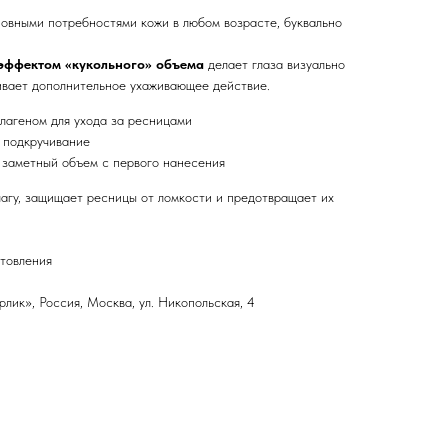
сновными потребностями кожи в любом возрасте, буквально
.
 эффектом «кукольного» объема
делает глаза визуально
ивает дополнительное ухаживающее действие.
лагеном для ухода за ресницами
 подкручивание
 заметный объем с первого нанесения
агу, защищает ресницы от ломкости и предотвращает их
отовления
ик», Россия, Москва, ул. Никопольская, 4