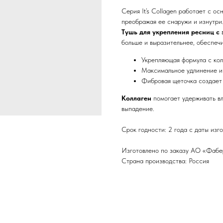
Серия It’s Collagen работает с о
преображая ее снаружи и изнутри
Тушь для укрепления ресниц с
больше и выразительнее, обеспеч
Укрепляющая формула с кол
Максимальное удлинение и
Фибровая щеточка создает
Коллаген
помогает удерживать вл
выпадение.
Срок годности: 2 года с даты изг
Изготовлено по заказу АО «Фаберл
Страна производства: Россия