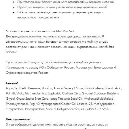
Притягательный эффект кошачьего взгляда одним взмахом щеточки
Пушистый веерный объем, разделение и выразительный изгиб
Гибкая силиконовая щеточка идеально разделяет ресницы и
прокрашивает каждую из них
Макияж с эффектом кошачьих глаз Mur Mur Noir
Для трендового макияжа глаз нужны всего два средства: палетка с 9
универсальными оттенками придаст взгляду загадочную глубину, а тушь
распахнет ресницы и поможет создать манящий, выразительный изгиб. Это
любовь!
Срок годности: 3 года с даты изготовления, указанной на упаковке
Изготовлено по заказу АО «Фаберлик», Россия, Москва, ул. Никопольская, 4
Страна производства: Россия
Состав:
Aqua, Synthetic Beeswax, Paraffin, Acacia Senegal Gum, Polyisobutene, Stearic Acid,
Palmitic Acid, Triethanolamine, Euphorbia Cerifera Cera, Glyceryl Stearate, Butylene
Glycol, Oryza Sativa Bran Cera, Isatis Tinctoria Seed Oil, Hydroxyethylcellulose,
Phenoxyethanol, Peg-40 Hydrogenated Castor Oil, Laureth-21, Methylparaben,
Ethylparaben, Propylparaben, Sodium Dehydroacetate, CI 77499, CI 77266.
Как применять:
Зигзагообразными движениями нанесите тушь на ресницы, двигаясь от