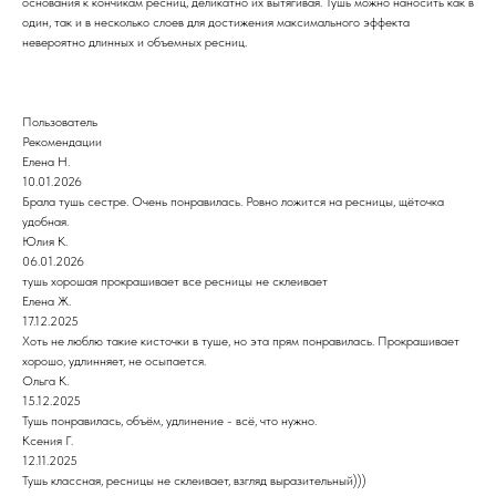
основания к кончикам ресниц, деликатно их вытягивая. Тушь можно наносить как в
один, так и в несколько слоев для достижения максимального эффекта
невероятно длинных и объемных ресниц.
Пользователь
Рекомендации
Елена Н.
10.01.2026
Брала тушь сестре. Очень понравилась. Ровно ложится на ресницы, щёточка
удобная.
Юлия К.
06.01.2026
тушь хорошая прокрашивает все ресницы не склеивает
Елена Ж.
17.12.2025
Хоть не люблю такие кисточки в туше, но эта прям понравилась. Прокрашивает
хорошо, удлинняет, не осыпается.
Ольга К.
15.12.2025
Тушь понравилась, объём, удлинение - всё, что нужно.
Ксения Г.
12.11.2025
Тушь классная, ресницы не склеивает, взгляд выразительный)))