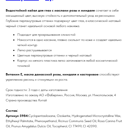
Водостойкий кайал для глаз с маслами розы и миндаля
сочетает в себе
насыщенный цвет, высокую стойкость и дополнительный уход за ресницами.
Глубокие перламутровые оттенки подчеркнут цвет глаз, а классический матовый
черный станет идеальной основой любого макияжа.
Подходит для прокрашивания слизистой
Наносится в одно касание, плавно скользит по коже и создает идеально
четкий контур
Легко растушевывается
Цветные перламутровые оттенки и черный матовый
Корпус из мягкого пластика легко затачивается любой косметической
точилкой
Витамин E, масла дамасской розы, миндаля и касторовое
способствуют
укреплению ресниц и стимуляции их роста.
Срок годности: 3 года с даты изготовления
Изготовлено по заказу АО «Фаберлик», Россия, Москва, ул. Никопольская, 4
Страна производства: Китай
Состав:
Артикул 5984:
Cyclopentasiloxane, Ozokerite, Hydrogenated Microcrystalline Wax,
Ethylhexyl Palmitate, Phenoxyethanol, Ricinus Communis Seed Oil, Rosa Canina Fruit
Oil, Prunus Amygdalus Dulcis Oil, Tocopherol, CI 77499, CI 42090.