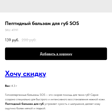
Пептидный бальзам для губ SOS
SKU:
41191
139
руб.
200
руб.
Добавить в корзину
Хочу скидку
Вес:
4.3 г
Гипоаллергенные бальзамы SOS – это скорая помощь для твоих губ! Серия
создана специально для быстрого и интенсивного восстановления нежной кожи.
Пептидный бальзам для губ
устраняет сухость и шелушения, делает кожу
ощутимо более мягкой и гладкой.