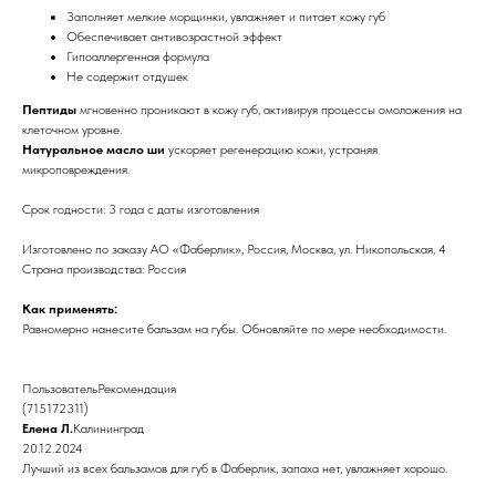
Заполняет мелкие морщинки, увлажняет и питает кожу губ
Обеспечивает антивозрастной эффект
Гипоаллергенная формула
Не содержит отдушек
Пептиды
мгновенно проникают в кожу губ, активируя процессы омоложения на
клеточном уровне.
Натуральное масло ши
ускоряет регенерацию кожи, устраняя
микроповреждения.
Срок годности: 3 года с даты изготовления
Изготовлено по заказу АО «Фаберлик», Россия, Москва, ул. Никопольская, 4
Страна производства: Россия
Как применять:
Равномерно нанесите бальзам на губы. Обновляйте по мере необходимости.
ПользовательРекомендация
(715172311)
Елена Л.
Калининград
20.12.2024
Лучший из всех бальзамов для губ в Фаберлик, запаха нет, увлажняет хорошо.