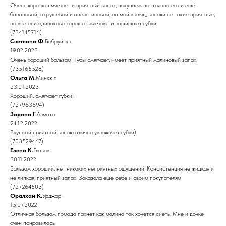
Очень хорошо смягчает и приятный запах, покупаем постоянно его и ещё
банановый, а грушевый и апельсиновый, на мой взгляд, запахи не такие приятные,
но все они одинаково хорошо смягчают и защищают губки!
(734145716)
Светлана Ф.
Бобруйск г.
19.02.2023
Очень хороший бальзам! Губы смягчает, имеет приятный малиновый запах.
(735165528)
Ольга М.
Минск г.
23.01.2023
Хороший, смягчает губки!
(727963694)
Зарина Г.
Алматы
24.12.2022
Вкусный приятный запах,отлично увлажняет губки)
(703529467)
Елена К.
Глазов
30.11.2022
Бальзам хороший, нет никаких неприятных ощущений. Консистенция не жидкая и
не липкая, приятный запах. Заказала еще себе и своим покупателям
(727264503)
Оралхан К.
Урджар
15.07.2022
Отличная бользам помада пахнет как малина так хочется сиеть. Мне и дочке
очен понравилась