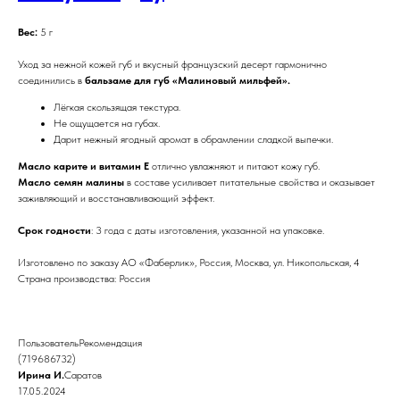
Вес:
5 г
Уход за нежной кожей губ и вкусный французский десерт гармонично
соединились в
бальзаме для губ «Малиновый мильфей».
Лёгкая скользящая текстура.
Не ощущается на губах.
Дарит нежный ягодный аромат в обрамлении сладкой выпечки.
Масло карите и витамин Е
отлично увлажняют и питают кожу губ.
Масло семян малины
в составе усиливает питательные свойства и оказывает
заживляющий и восстанавливающий эффект.
Срок годности
: 3 года с даты изготовления, указанной на упаковке.
Изготовлено по заказу АО «Фаберлик», Россия, Москва, ул. Никопольская, 4
Страна производства: Россия
ПользовательРекомендация
(719686732)
Ирина И.
Саратов
17.05.2024