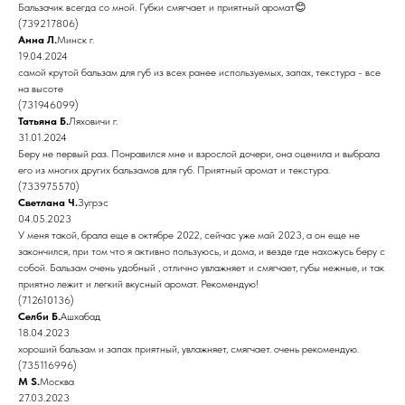
Бальзачик всегда со мной. Губки смягчает и приятный аромат😊
(739217806)
Анна Л.
Минск г.
19.04.2024
самой крутой бальзам для губ из всех ранее используемых, запах, текстура - все
на высоте
(731946099)
Татьяна Б.
Ляховичи г.
31.01.2024
Беру не первый раз. Понравился мне и взрослой дочери, она оценила и выбрала
его из многих других бальзамов для губ. Приятный аромат и текстура.
(733975570)
Светлана Ч.
Зугрэс
04.05.2023
У меня такой, брала еще в октябре 2022, сейчас уже май 2023, а он еще не
закончился, при том что я активно пользуюсь, и дома, и везде где нахожусь беру с
собой. Бальзам очень удобный , отлично увлажняет и смягчает, губы нежные, и так
приятно лежит и легкий вкусный аромат. Рекомендую!
(712610136)
Селби Б.
Ашхабад
18.04.2023
хороший бальзам и запах приятный, увлажняет, смягчает. очень рекомендую.
(735116996)
M S.
Москва
27.03.2023