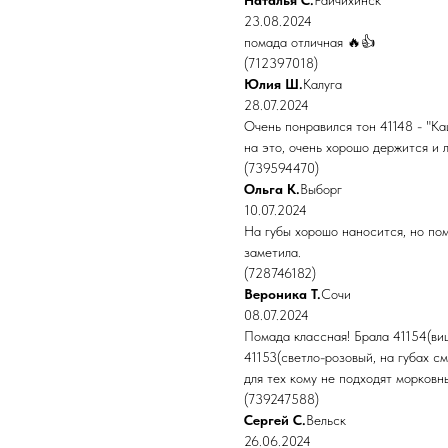
Наталья С.
Райчихинск
23.08.2024
помада отличная 🔥👍
(712397018)
Юлия Ш.
Калуга
28.07.2024
Очень понравился тон 41148 - "Ка
на это, очень хорошо держится и 
(739594470)
Ольга К.
Выборг
10.07.2024
На губы хорошо наносится, но пом
заметила.
(728746182)
Вероника Т.
Сочи
08.07.2024
Помада классная! Брала 41154(виш
41153(светло-розовый, на губах с
для тех кому не подходят морковны
(739247588)
Сергей С.
Вельск
26.06.2024