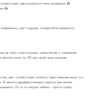
оответствует цвет,смотрится очень натурально 👍
дую 👍
 понравилось, цвет подошёл, помада легла прекрасно,
ая, не течет, ложится ровно, очень лёгкая. к сожалению,
и хватило минут на 10). для своей цены хорошая.
тная, цвет соответствует каталогу. Единственный минус это
в. И немного дешёвая упаковка, надписи уже начали
ьзовалась. Но то что внутри тюбика – просто супер.