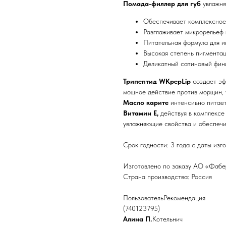
Помада-филлер для губ
увлажня
Обеспечивает комплексное
Разглаживает микрорельеф 
Питательная формула для и
Высокая степень пигментац
Деликатный сатиновый фин
Трипептид WKpepLip
создает эф
мощное действие против морщин, у
Масло карите
интенсивно питает
Витамин Е,
действуя в комплексе
увлажняющие свойства и обеспеч
Срок годности: 3 года с даты изг
Изготовлено по заказу АО «Фаберл
Страна производства: Россия
ПользовательРекомендация
(740123795)
Алина П.
Котельнич