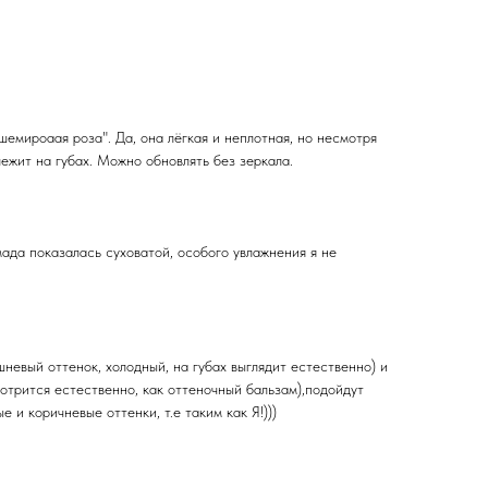
шемироаая роза". Да, она лёгкая и неплотная, но несмотря
лежит на губах. Можно обновлять без зеркала.
ада показалась суховатой, особого увлажнения я не
невый оттенок, холодный, на губах выглядит естественно) и
мотрится естественно, как оттеночный бальзам),подойдут
е и коричневые оттенки, т.е таким как Я!)))