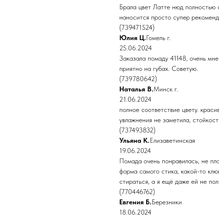
Брала цвет Латте нюд полностью с
наносится просто супер рекомен
(739471524)
Юлия Ц.
Гомель г.
25.06.2024
Заказала помаду 41148, очень мне
приятно на губах. Советую.
(739780642)
Наталья В.
Минск г.
21.06.2024
полное соответствие цвету. красив
увлажнения не заметила, стойкост
(737493832)
Ульяна К.
Елизаветинская
19.06.2024
Помада очень понравилась, не пло
форма самого стика, какой-то клю
стираться, а я ещё даже ей не пол
(770446762)
Евгения Б.
Березники
18.06.2024