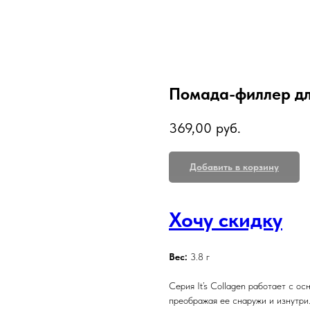
Помада-филлер для 
369,00
руб.
Добавить в корзину
Хочу скидку
Вес:
3.8 г
Серия It’s Collagen работает с о
преображая ее снаружи и изнутри