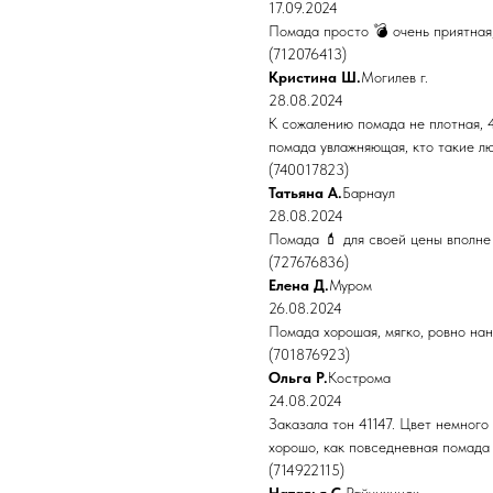
17.09.2024
Помада просто 💣 очень приятная
(712076413)
Кристина Ш.
Могилев г.
28.08.2024
К сожалению помада не плотная, 4
помада увлажняющая, кто такие люб
(740017823)
Татьяна А.
Барнаул
28.08.2024
Помада 💄 для своей цены вполне 
(727676836)
Елена Д.
Муром
26.08.2024
Помада хорошая, мягко, ровно нан
(701876923)
Ольга Р.
Кострома
24.08.2024
Заказала тон 41147. Цвет немного 
хорошо, как повседневная помада 
(714922115)