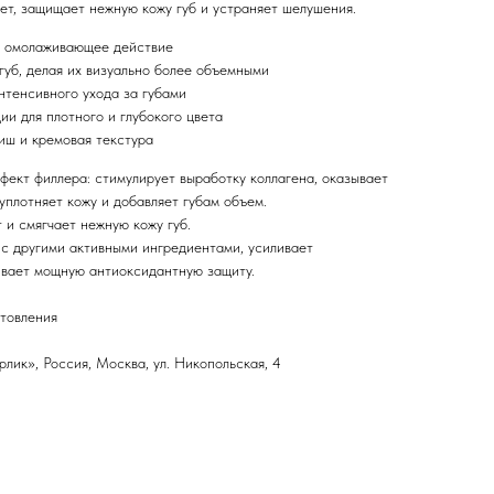
ет, защищает нежную кожу губ и устраняет шелушения.
 омолаживающее действие
губ, делая их визуально более объемными
нтенсивного ухода за губами
ии для плотного и глубокого цвета
иш и кремовая текстура
фект филлера: стимулирует выработку коллагена, оказывает
плотняет кожу и добавляет губам объем.
 и смягчает нежную кожу губ.
 с другими активными ингредиентами, усиливает
ивает мощную антиоксидантную защиту.
отовления
ик», Россия, Москва, ул. Никопольская, 4