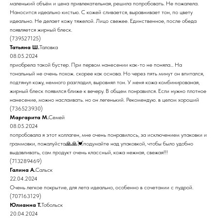
маленький объëм и цена привлекательная, решила попробовать. Не пожалела.
Наносится идеально кистью. С кожей сливается, выравнивает тон, по цвету
идеально. Не делает кожу тяжелой. Лицо свежее. Единственное, после обеда
появляется жирный блеск.
(739527125)
Татьяна Ш.
Таловка
08.05.2024
приобрела такой бустер. При первом нанесении как-то не поняла... На
тональный не очень похож. скорее как основа. Но через пять минут он впитался,
подтянул кожу, немного разгладил, выровнял тон. У меня кожа комбинированая,
жирный блеск появился ближе к вечеру. В общем понравился. Если нужно плотное
нанесение, можно наслаивать. но он легенький. Рекомендую. в целом хороший
(736523930)
Маргарита М.
Семей
08.05.2024
попробовала я этот коллаген, мне очень понравилось, за исключением упаковки и
граммовки, пожалуйста🙏🙏💓подумайте над упаковкой, чтобы было удобно
выдавливать, сам продукт очень классный, кожа нежная, свежая!!!
(713289469)
Галина А.
Сальск
22.04.2024
Очень легкое покрытие, для лета идеально, особенно в сочетании с пудрой.
(707163129)
Юлианна Т.
Тобольск
20.04.2024