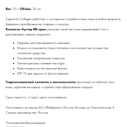
Вес:
35 г,
Объём:
30 мл.
Серия It’s Collagen работает с основными потребностями кожи в любом возрасте,
буквально преображая ее снаружи и изнутри.
Коллаген-бустер BB-крем
улучшает качество кожи, выравнивает тон и
разглаживает мелкие морщинки.
Идеален для повседневного макияжа
Можно использовать самостоятельно или в качестве основы под
тональное средство
Тончайшее натуральное покрытие
Легкая кремово-гелевая текстура
Максимально естественный финиш
SPF 15 для защиты от фотостарения
Гидролизованный коллаген и аминокислоты
проникают в глубокие слои
кожи, укрепляя ее каркас и препятствуя образованию морщин.
Срок годности: 3 года с даты изготовления
Изготовлено по заказу АО «Фаберлик», Россия, Москва, ул. Никопольская, 4
Страна производства: Россия
ПользовательРекомендация