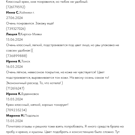
Классный крем, мне понравился, но тюбик не удобный.
(726179592)
Инна С.
Хойники г.
27.06.2024
Очень понравился. Закажу ещё!
(739327026)
Люция Т.
Киргиз-Мияки
15.06.2024
Очень классный, легкий, подстраивается под цвет лица, но увы упаковка не
совсем удобная ((
(736899888)
Ирина К.
Томск
16.05.2024
Очень лёгкое, невесомое покрытие, на коже не чувствуется! Цвет
подстраивается, выравнивается тон кожи. На весну-осень самое то!
Экономичный расход. То, что хотела! )
(712616247)
Ирина К.
Буденновск
15.05.2024
Крем классный, мягкий, хорошо тонирует!
(709235234)
Марина Н.
Подольск
15.05.2024
Почитала отзывы и решила тоже взять попробовать. Я много средств брала на
пробу и крема, и кушоны. Цвет подобрать и консистенцию было сложно. Тут