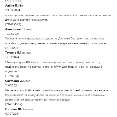
(737177355)
Алёна П.
Уфа
23.09.2024
крем хороший, на коже не заметен. но к сожалению светлый оттенок не подходит
для сильно светлой кожи. желтит.
(711415572)
Анастасия Г.
Топки
19.08.2024
Хороший легкий крем, на лето идеально. Для кожи без значительных изъянов
подойдет. Делает кожу ровнее, оставаясь визуально незаметным. Возьму еще.
(2112661)
Татьяна Б.
Барнаул
19.07.2024
Отличный крем ВВ. Для лето очень хорошо подходит, на зиму другой буду
подбирать. Верните светлый оттенок 6790. Для бледной кожи он идеально
подходит.
(1520754)
Светлана О.
Орёл
11.07.2024
Вероятно, подойдёт людям с сухой или нормальной кожей. У меня кожа жирная,
блеск появляется сразу после нанесения. Блеск очень сильный. В остальном
претензий нет, аромат приятный, ложится хорошо.
(714784507)
Наталья Ф.
Павлово
03.07.2024