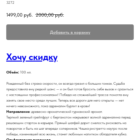
3272
1499,00
руб.
2000,00
руб.
Добавить в корзину
Хочу скидку
Объём:
100 мл.
Рожденный без страха скорости, он всегда грезил о больших гонках. Судьба
предоставила ему редкий шанс — и он был готов бросить себе вызов и сразиться
с настоящими профессионалами! Победа на сложнейшей трассе помогла ему
занять свое место среди лучших. Теперь все дороги для него открыты — нет
ничего невозможного, пока адреналин бурлит в крови!
Направление
: древесно-ароматический гурманский аромат.
Терпкий зеленый грейпфрут с бергамотом накрывают волной адреналина перед
решающим стартом в карьере. Пряный шалфей дарит смелость рисковать на
поворотах и быть на шаг впереди соперников. Чашка ристретто наутро после
победы, изменившей всю жизнь, станет любимым напитком обладателя кубка.
Ольфакторная пирамида