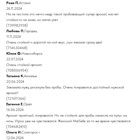
Роза П.
Астана
26.11.2024
На пв тестила это нечто кедр такой пробивающий супер аромат, насчёт
стойкости не знаю, но запах улёт
(739982938)
Любовь П.
Городец
11.11.2024
Очень стойкий и дорогой на мой вкус ,сын заказал сразу два!
(714630468)
Юлия Ф.
Новосибирск
22.07.2024
Очень стойкий аромат.
(708006954)
Татьяна К.
Алмалык
20.06.2024
Заказала мужу, рискнула без пробы. Очень понравился, достойный мужской
аромат!
(721611366)
Евгения Е.
Орёл
16.06.2024
Аромат приятный, понравился. Но не стойкий: для пробы нанесла на пульс на
ночь. Утром уже не чувствовался. Женский MarSelle за то же время чувствовался.
(704682410)
Ольга И.
Солигорск г.
12.06.2024