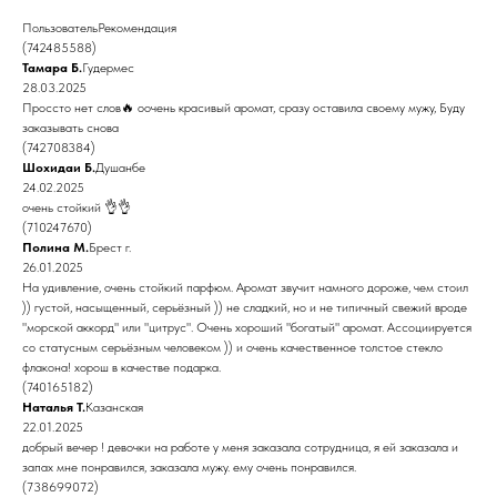
ПользовательРекомендация
(742485588)
Тамара Б.
Гудермес
28.03.2025
Проссто нет слов🔥 оочень красивый аромат, сразу оставила своему мужу, Буду
заказывать снова
(742708384)
Шохидаи Б.
Душанбе
24.02.2025
очень стойкий 👌👌
(710247670)
Полина М.
Брест г.
26.01.2025
На удивление, очень стойкий парфюм. Аромат звучит намного дороже, чем стоил
)) густой, насыщенный, серьёзный )) не сладкий, но и не типичный свежий вроде
"морской аккорд" или "цитрус". Очень хороший "богатый" аромат. Ассоциируется
со статусным серьёзным человеком )) и очень качественное толстое стекло
флакона! хорош в качестве подарка.
(740165182)
Наталья Т.
Казанская
22.01.2025
добрый вечер ! девочки на работе у меня заказала сотрудница, я ей заказала и
запах мне понравился, заказала мужу. ему очень понравился.
(738699072)