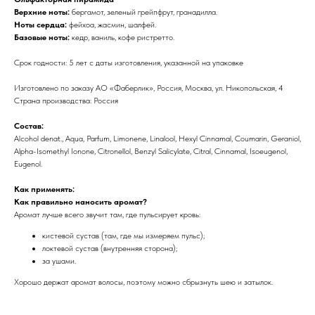
Верхние ноты:
бергамот, зеленый грейпфрут, гранадилла.
Ноты сердца:
фейхоа, жасмин, шалфей.
Базовые ноты:
кедр, ваниль, кофе ристретто.
Срок годности: 5 лет с даты изготовления, указанной на упаковке
Изготовлено по заказу АО «Фаберлик», Россия, Москва, ул. Никопольская, 4
Страна производства: Россия
Состав:
Alcohol denat., Aqua, Parfum, Limonene, Linalool, Hexyl Cinnamal, Coumarin, Geraniol,
Alpha-Isomethyl Ionone, Citronellol, Benzyl Salicylate, Citral, Cinnamal, Isoeugenol,
Eugenol.
Как применять:
Как правильно наносить аромат?
Аромат лучше всего звучит там, где пульсирует кровь:
кистевой сустав (там, где мы измеряем пульс);
локтевой сустав (внутренняя сторона);
за ушами.
Хорошо держат аромат волосы, поэтому можно сбрызнуть шею и затылок.