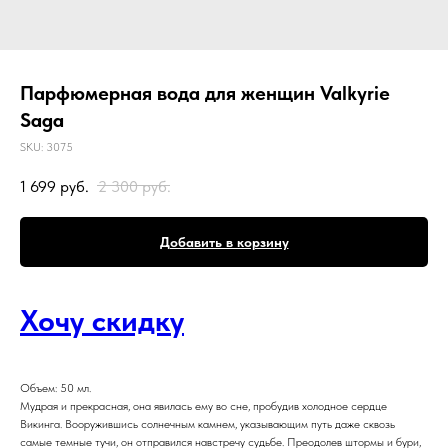
Парфюмерная вода для женщин Valkyrie
Saga
SKU:
3075
1 699
руб.
2 300
руб.
Добавить в корзину
Хочу скидку
Объем: 50 мл.
Мудрая и прекрасная, она явилась ему во сне, пробудив холодное сердце
Викинга. Вооружившись солнечным камнем, указывающим путь даже сквозь
самые темные тучи, он отправился навстречу судьбе. Преодолев штормы и бури,