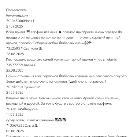
Пользователь
Рекомендации
740045000Надя Г.
21.09.2025
Всем привет 👋 парфюм для меня 🔥 советую приобрести очень советую 👍
правда его я не слышу но мои коллеги говорят что очень хороший приятный
аромат...спасибо Фаберлик.люблю Фаберлик очень.🤗🌹
735260371Светлана Ш.
28.08.2025
Как показало время это самый комплиментарный аромат у нас в Faberlic
739772724Алена С.
25.08.2025
Самый стойкий из всех парфюмов Фаберлик которые мне доводилось покупать.
Запах действительно очень напоминает Тудей, очень понравился!
740518594Рукмина М.
21.08.2025
Впервые пишу отзыв. Девочки много слов не надо. Аромат очень приятный,
роскошный и дорогой. Вы точно будете в восторге от этого парфюма.
743740745Фируза А.
14.08.2025
супер запах . советую девчонки 🥰🥰🥰
743569535Ольга Д.
06.08.2025
Соглашусь с тем, что данная водичка похожа на один из ароматов Avon. Аромат