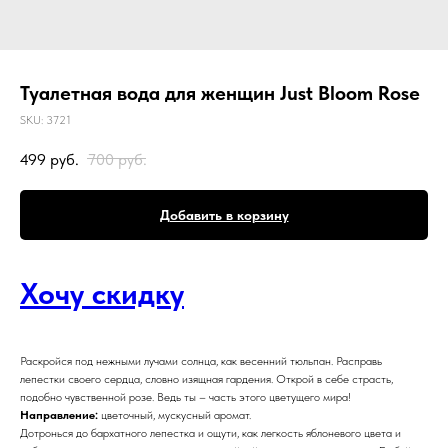
Туалетная вода для женщин Just Bloom Rose
SKU:
3721
499
руб.
700
руб.
Добавить в корзину
Хочу скидку
Раскройся под нежными лучами солнца, как весенний тюльпан. Расправь
лепестки своего сердца, словно изящная гардения. Открой в себе страсть,
подобно чувственной розе. Ведь ты – часть этого цветущего мира!
Направление:
цветочный, мускусный аромат.
Дотронься до бархатного лепестка и ощути, как легкость яблоневого цвета и