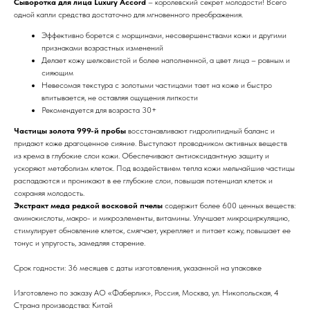
Сыворотка для лица Luxury Accord
– королевский секрет молодости! Всего
одной капли средства достаточно для мгновенного преображения.
Эффективно борется с морщинами, несовершенствами кожи и другими
признаками возрастных изменений
Делает кожу шелковистой и более наполненной, а цвет лица – ровным и
сияющим
Невесомая текстура с золотыми частицами тает на коже и быстро
впитывается, не оставляя ощущения липкости
Рекомендуется для возраста 30+
Частицы золота 999-й пробы
восстанавливают гидролипидный баланс и
придают коже драгоценное сияние. Выступают проводником активных веществ
из крема в глубокие слои кожи. Обеспечивают антиоксидантную защиту и
ускоряют метаболизм клеток. Под воздействием тепла кожи мельчайшие частицы
распадаются и проникают в ее глубокие слои, повышая потенциал клеток и
сохраняя молодость.
Экстракт меда редкой восковой пчелы
содержит более 600 ценных веществ:
аминокислоты, макро- и микроэлементы, витамины. Улучшает микроциркуляцию,
стимулирует обновление клеток, смягчает, укрепляет и питает кожу, повышает ее
тонус и упругость, замедляя старение.
Срок годности: 36 месяцев с даты изготовления, указанной на упаковке
Изготовлено по заказу АО «Фаберлик», Россия, Москва, ул. Никопольская, 4
Страна производства: Китай