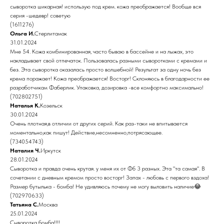
сыворотка шикарная! использую под крем. кожа преображается! Вообще вся
серия -шедевр! советую
(1611276)
Ольга И.
Стерлитамак
31.01.2024
Мне 54. Кожа комбинированная, часто бываю в бассейне и на лыжах, это
накладывает свой отпечаток. Пользовалась разными сыворотками с кремами и
без. Эта сыворотка оказалась просто волшебной! Результат за одну ночь без
крема поражает! Кожа преображается! Восторг! Склоняюсь в благодарности ее
разработчикам Фаберлик. Упаковка, дозировка -все комфортно максимально!
(702802751)
Наталья К.
Козельск
30.01.2024
Очень плотная,в отличии от других серий. Как раз-таки не впитывается
моментально,как пишут! Действие,несомненно,потрясающее.
(734054743)
Наталия Ч.
Иркутск
28.01.2024
Сыворотка и правда очень крутая. у меня их от Фб 3 разных. Эта "та самая". В
сочетании с дневным кремом просто восторг! Запах - любовь с первого вздоха!
Размер бутылька - бомба! Не удивляюсь почему не могу выловить наличие😂
(702970633)
Татьяна С.
Москва
25.01.2024
Сыворотка бомба!!!!