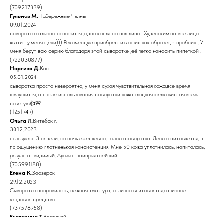
(709217339)
Гульназ М.
Набережные Челны
09.01.2024
сыворотка отлично наносится ,одна капля на пол лица . Худеньким на все лицо
хватит ,у меня щёки))) Рекомендую приобрести в офис как образец - пробник . У
меня берут всю серию благодаря этой сыворотке ,её легко наносить пипеткой .
(722030877)
Наргиза Д.
Кант
05.01.2024
сыворотка просто невероятно, у меня сухая чувствительная кожа,все время
шелушится, а после использования сыворотки кожа гладкая шелковистая всем
советую👍🌸
(1251747)
Ольга Л.
Витебск г.
30.12.2023
пользуюсь 3 недели, на ночь ежедневно, только сыворотка. Легко впитывается, а
по ощущению плотненькая консистенция. Мне 50 кожа уплотнилась, напиталась,
результат видимый. Аромат наиприятнейший.
(705991188)
Елена К.
Заозерск
29.12.2023
Сыворотка понравилась, нежная текстура, отлично впитывается,отличное
уходовое средство.
(737578958)
Екатерина Т.
Волжский