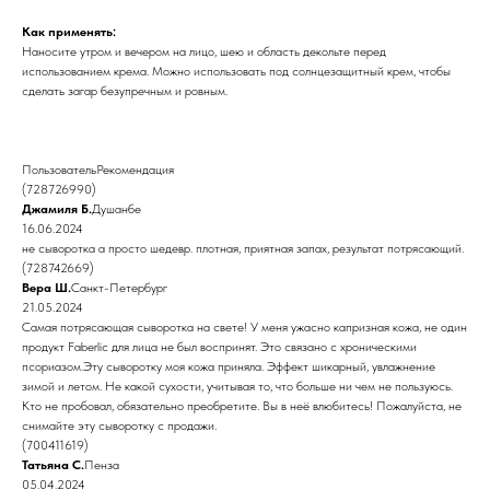
Как применять:
Наносите утром и вечером на лицо, шею и область декольте перед
использованием крема. Можно использовать под солнцезащитный крем, чтобы
сделать загар безупречным и ровным.
ПользовательРекомендация
(728726990)
Джамиля Б.
Душанбе
16.06.2024
не сыворотка а просто шедевр. плотная, приятная запах, результат потрясающий.
(728742669)
Вера Ш.
Санкт-Петербург
21.05.2024
Самая потрясающая сыворотка на свете! У меня ужасно капризная кожа, не один
продукт Faberlic для лица не был воспринят. Это связано с хроническими
псориазом.Эту сыворотку моя кожа приняла. Эффект шикарный, увлажнение
зимой и летом. Не какой сухости, учитывая то, что больше ни чем не пользуюсь.
Кто не пробовал, обязательно преобретите. Вы в неё влюбитесь! Пожалуйста, не
снимайте эту сыворотку с продажи.
(700411619)
Татьяна С.
Пенза
05.04.2024