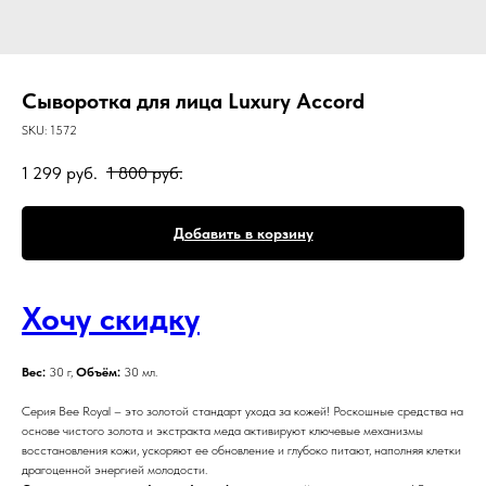
Сыворотка для лица Luxury Accord
SKU:
1572
1 299
руб.
1 800
руб.
Добавить в корзину
Хочу скидку
Вес:
30 г,
Объём:
30 мл.
Серия Bee Royal – это золотой стандарт ухода за кожей! Роскошные средства на
основе чистого золота и экстракта меда активируют ключевые механизмы
восстановления кожи, ускоряют ее обновление и глубоко питают, наполняя клетки
драгоценной энергией молодости.