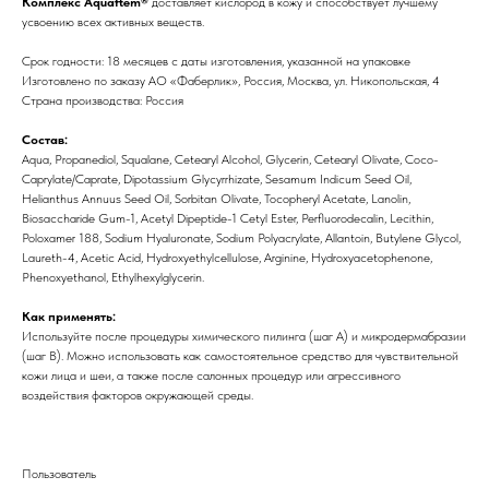
Комплекс Aquaftem®
доставляет кислород в кожу и способствует лучшему
усвоению всех активных веществ.
Срок годности: 18 месяцев с даты изготовления, указанной на упаковке
Изготовлено по заказу АО «Фаберлик», Россия, Москва, ул. Никопольская, 4
Страна производства: Россия
Состав:
Aqua, Propanediol, Squalane, Cetearyl Alcohol, Glycerin, Cetearyl Olivate, Coco-
Caprylate/Caprate, Dipotassium Glycyrrhizate, Sesamum Indicum Seed Oil,
Helianthus Annuus Seed Oil, Sorbitan Olivate, Tocopheryl Acetate, Lanolin,
Biosaccharide Gum-1, Acetyl Dipeptide-1 Cetyl Ester, Perfluorodecalin, Lecithin,
Poloxamer 188, Sodium Hyaluronate, Sodium Polyacrylate, Allantoin, Butylene Glycol,
Laureth-4, Acetic Acid, Hydroxyethylcellulose, Arginine, Hydroxyacetophenone,
Phenoxyethanol, Ethylhexylglycerin.
Как применять:
Используйте после процедуры химического пилинга (шаг А) и микродермабразии
(шаг В). Можно использовать как самостоятельное средство для чувствительной
кожи лица и шеи, а также после салонных процедур или агрессивного
воздействия факторов окружающей среды.
Пользователь