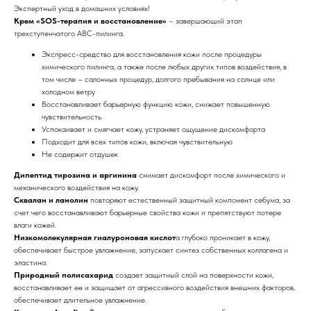
Экспертный уход в домашних условиях!
Крем «SOS-терапия и восстановление»
– завершающий этап
трехступенчатого ABC-пилинга.
Экспресс-средство для восстановления кожи после процедуры
химического пилинга, а также после любых других типов воздействия, в
том числе – салонных процедур, долгого пребывания на солнце или
холодном ветру
Восстанавливает барьерную функцию кожи, снижает повышенную
чувствительность
Успокаивает и смягчает кожу, устраняет ощущение дискомфорта
Подходит для всех типов кожи, включая чувствительную
Не содержит отдушек
Дипептид тирозина и аргинина
снимает дискомфорт после химического и
механического воздействия на кожу.
Сквалан и ланолин
повторяют естественный защитный компонент себума, за
счет чего восстанавливают барьерные свойства кожи и препятствуют потере
влаги кожей.
Низкомолекулярная гиалуроновая кислот
а глубоко проникает в кожу,
обеспечивает быстрое увлажнение, запускает синтез собственных коллагена и
эластина.
Природный полисахарид
создает защитный слой на поверхности кожи,
восстанавливает ее и защищает от агрессивного воздействия внешних факторов,
обеспечивает длительное увлажнение.