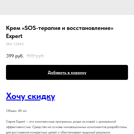
Крем «SOS-терапия и восстановление»
Expert
SKU:
12043
399
руб.
900
руб.
Добавить в корзину
Хочу скидку
Объем: 40 мл.
Серия Expert – это комплексные программы ухода за кожей с доказанной
эффективностью. Средства на основе инновационных компонентов разработаны
для достижения конкретных целей и обеспечивают видимый результат.