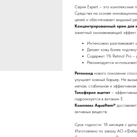
Серия Expert – это комплексные 
Средства на основе инновационн
целей и обеспечивают видимый рез
Концентрированный крем для 
заметный омолаживающий эффект.
Интенсивно разглаживает м
Делает кожу более подтяну
Содержит 1% Retinol Pro –
Рекомендуется использоват
Ретиноид
нового поколения спосо
улучшает кожный барьер. Не вызы
мягкая, стабильная и эффективная
Токоферил ацетат
– эффективный
гидролизуется в витамин Е.
Комплекс Aquaftem®
доставляет
активных веществ.
Срок годности: 18 месяцев с даты
Изготовлено по заказу АО «Фаберл