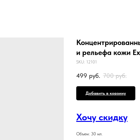
Концентрированны
и рельефа кожи Ex
SKU:
12101
499
руб.
700
руб.
Добавить в корзину
Хочу скидку
Объем: 30 мл.