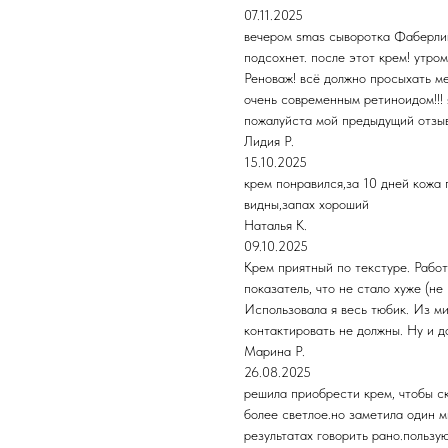
07.11.2025
вечером smas сыворотка Фаберлик
подсохнет. после этот крем! утро
Реноваж! всё должно просыхать ме
очень современным ретиноидом!!! 
пожалуйста мой предыдущий отзыв
Лидия Р.
15.10.2025
крем понравился,за 10 дней кожа
видны,запах хороший
Наталья К.
09.10.2025
Крем приятный по текстуре. Рабо
показатель, что не стало хуже (не
Использовала я весь тюбик. Из ми
контактировать не должны. Ну и д
Марина Р.
26.08.2025
решила приобрести крем, чтобы с
более светлое.но заметила один м
результатах говорить рано.пользу