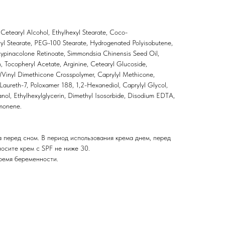
 Cetearyl Alcohol, Ethylhexyl Stearate, Coco-
ryl Stearate, PEG-100 Stearate, Hydrogenated Polyisobutene,
xypinacolone Retinoate, Simmondsia Chinensis Seed Oil,
n, Tocopheryl Acetate, Arginine, Cetearyl Glucoside,
/Vinyl Dimethicone Crosspolymer, Caprylyl Methicone,
 Laureth-7, Poloxamer 188, 1,2-Hexanediol, Caprylyl Glycol,
l, Ethylhexylglycerin, Dimethyl Isosorbide, Disodium EDTA,
imonene.
 перед сном. В период использования крема днем, перед
носите крем с SPF не ниже 30.
ремя беременности.