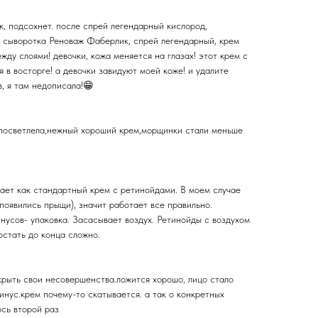
, подсохнет. после спрей легендарный кислород,
м сыворотка Реноваж Фаберлик, спрей легендарный, крем
жду слоями! девочки, кожа меняется на глазах! этот крем с
я в восторге! а девочки завидуют моей коже! и удалите
, я там недописала!😁
 посветлела,нежный хороший крем,морщинки стали меньше
тает как стандартный крем с ретинойдами. В моем случае
 появились прыщи), значит работает все правильно.
нусов- упаковка. Засасывает воздух. Ретинойды с воздухом
остать до конца сложно.
крыть свои несовершенства.ложится хорошо, лицо стало
инус.крем почему-то скатывается. а так о конкретных
юсь второй раз