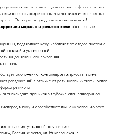
программы ухода за кожей с доказанной эффективностью.
ых компонентов разработаны для достижения конкретных
ультат. Экспертный уход в домашних условиях!
коррекции морщин и рельефа кожи
обеспечивает
орщины, подтягивает кожу, избавляет от следов постакне
той, гладкой и увлажненной
 ретиноида новейшего поколения
ь на ночь
бствует омоложению, контролирует жирность и акне,
вает раздражений в отличие от ретиноевой кислоты. Более
 форма ретинола.
 антиоксидант, проникая в глубокие слои эпидермиса,
 кислород в кожу и способствует лучшему усвоению всех
 изготовления, указанной на упаковке
ик», Россия, Москва, ул. Никопольская, 4