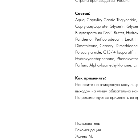
Страна производства: Россия
Состав:
Aqua, Caprylic/ Capric Triglyceride,
Caprylate/Caprate, Glycerin, Glyce
Butyrospermum Parkii Butter, Hydro
Panthenol, Perfluorodecalin, Lecithi
Dimethicone, Cetearyl Dimethicone
Polyacrylamide, C13-14 Isoparaffin,
Hydroxyacetophenone, Phenoxyethano
Parfum, Alpha-Isomethyl-Ionone, L
Как применять:
Наносите на очищенную кожу лица
выходом на улицу, обязательно на
Не рекомендуется применять во в
Пользователь
Рекомендации
Жанна М.