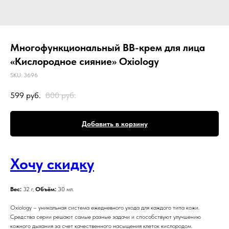
Многофункциональный BB-крем для лица
«Кислородное сияние» Oxiology
SKU:
3696
599
руб.
800
руб.
Добавить в корзину
Хочу скидку
Вес:
32 г,
Объём:
30 мл.
Oxiology – уникальная система ежедневного ухода для каждого типа кожи.
Средства серии решают самые разные задачи и способствуют улучшению
кожного дыхания за счет качественного насыщения клеток кислородом.