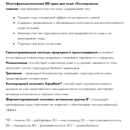
Многофункциональный BB-крем для лица «Кислородное
сияние»
подстраивается под тон кожи и выравнивает его.
Придает лицу мгновенный эффект естественного сияния
Содержит увлажняющие и обновляющие компоненты для дополнительного
ухода за кожей
Шелковистая текстура крема легко распределяется по коже и не
закупоривает поры
Подходит для всех типов кожи
Светоотражающие частицы природного происхождения
усиливают
естественное сияние кожи, визуально сглаживают неровности и морщинки.
Ниацинамид
способствует осветлению кожи и устраняет неровности тона,
запускает синтез структурных белков и церамидов.
Трегалоза
– природный биопротектор, сохраняет структуру клеток кожи,
предотвращает потерю влаги.
Кислородный комплекс Aquaftem®
способствует улучшению кожного
дыхания за счет качественного насыщения клеток кислородом, доставляет
активные компоненты в глубокие слои кожи.
Ферментированный комплекс витаминов группы B
* стимулирует
регенерацию кожи, наполняет ее энергией и обеспечивает антиоксидантный
эффект.
*B1 – тиамин, B2 – рибофлавин, B3 – никотинамид, B5 – пантотеновая кислота,
B6 – пиридоксин, B9 – фолиевая кислота, B12 – цианкобаламин.