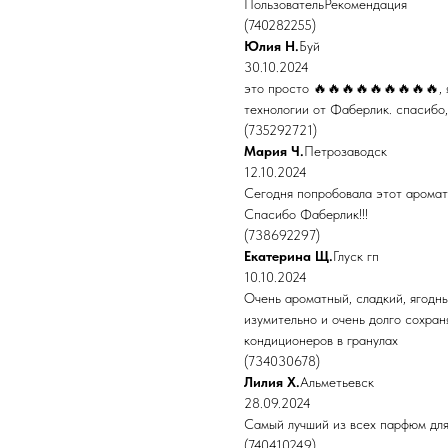
ПользовательРекомендация
(740282255)
Юлия Н.
Буй
30.10.2024
это просто 🔥🔥🔥🔥🔥🔥🔥🔥🔥, я
технологии от Фаберлик. спасибо
(735292721)
Мария Ч.
Петрозаводск
12.10.2024
Сегодня попробовала этот аромат 
Спасибо Фаберлик!!!
(738692297)
Екатерина Щ.
Глуск гп
10.10.2024
Очень ароматный, сладкий, ягодн
изумительно и очень долго сохран
кондиционеров в гранулах
(734030678)
Лилия Х.
Альметьевск
28.09.2024
Самый лучший из всех парфюм для
(740410249)