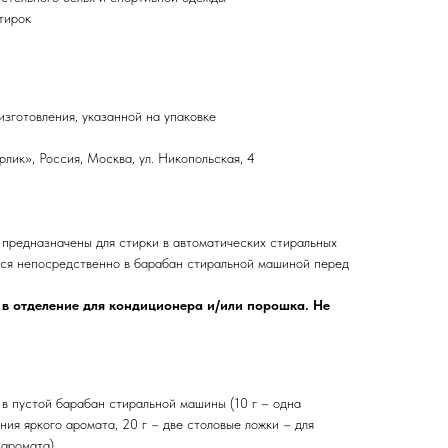
тирок
изготовления, указанной на упаковке
ик», Россия, Москва, ул. Никопольская, 4
предназначены для стирки в автоматических стиральных
ся непосредственно в барабан стиральной машиной перед
 в отделение для кондиционера и/или порошка. Не
в пустой барабан стиральной машины (10 г – одна
ния яркого аромата, 20 г – две столовые ложки – для
аромата).