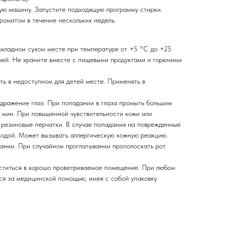
ую машину. Запустите подходящую программу стирки.
оматом в течение нескольких недель.
охладном сухом месте при температуре от +5 °С до +25
учей. Не храните вместе с пищевыми продуктами и горючими
ить в недоступном для детей месте. Применять в
дражение глаз. При попадании в глаза промыть большим
0 мин. При повышенной чувствительности кожи или
 резиновые перчатки. В случае попадания на поврежденные
водой. Может вызывать аллергическую кожную реакцию.
ании. При случайном проглатывании прополоскать рот
ститься в хорошо проветриваемое помещение. При любом
ся за медицинской помощью, имея с собой упаковку