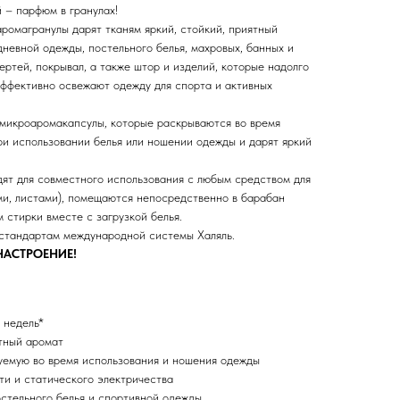
 – парфюм в гранулах!
ромагранулы дарят тканям яркий, стойкий, приятный
невной одежды, постельного белья, махровых, банных и
ертей, покрывал, а также штор и изделий, которые надолго
Эффективно освежают одежду для спорта и активных
микроаромакапсулы, которые раскрываются во время
ри использовании белья или ношении одежды и дарят яркий
т для совместного использования с любым средством для
ами, листами), помещаются непосредственно в барабан
стирки вместе с загрузкой белья.
стандартам международной системы Халяль.
НАСТРОЕНИЕ!
 недель*
ятный аромат
уемую во время использования и ношения одежды
ти и статического электричества
стельного белья и спортивной одежды