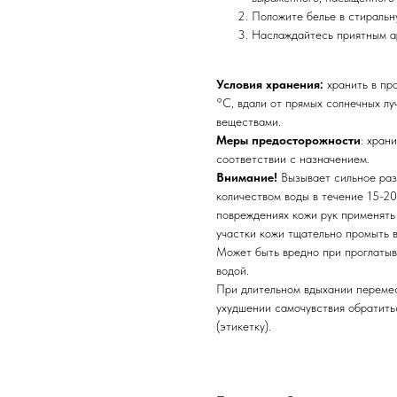
Положите белье в стиральн
Наслаждайтесь приятным ар
Условия хранения:
хранить в пр
°С, вдали от прямых солнечных л
веществами.
Меры предосторожности
: хран
соответствии с назначением.
Внимание!
Вызывает сильное раз
количеством воды в течение 15-2
повреждениях кожи рук применять
участки кожи тщательно промыть 
Может быть вредно при проглатыв
водой.
При длительном вдыхании переме
ухудшении самочувствия обратить
(этикетку).