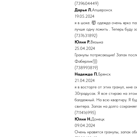
(739604449)
Дарья Л.
Апшеронск
19.05.2024
я в шоке. 🤯 одежда очень ярко па
лучше одну ложить . Теперь буду з
(737631892)
Юлия Р.
Вязьма
25.04.2024
Гранулы потрясающие! Запах после
Фаберлик!)))
(738993819)
Надежда П.
Брянск
21.04.2024
я в восторге от этих гранул, мне
30градусах. Я все стираю на этом
балдежный. На всю квартиру. Я бу
свитера. Запах на долго сохраняет
(711416995)
Юлия Н.
Донецк
09.04.2024
Очень нравятся гранулы, запах об