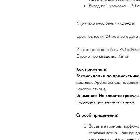
Выгодно: 1 упаковка = 20 с
*При хранении белья и одежды.
Срок годности: 24 месяца с даты 
Изготовлено по заказу АО «Фаберл
Страна производства: Китай
Как применять:
Рекомендации по применению:
машинах. Аромагранулы насыпают
началом стирки.
Внимание! Не кладите гранулы
подходит для ручной стирки.
Способ применения:
Засыпьте гранулы парфюма 
столовая ложка – для прида
выраженного, насыщенного 