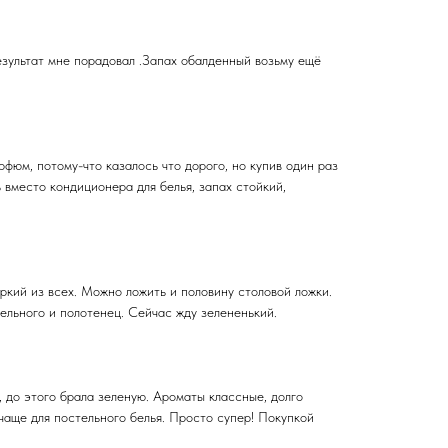
езультат мне порадовал .Запах обалденный возьму ещё
рфюм, потому-что казалось что дорого, но купив один раз
ь вместо кондиционера для белья, запах стойкий,
ркий из всех. Можно ложить и половину столовой ложки.
ельного и полотенец. Сейчас жду зелененький.
, до этого брала зеленую. Ароматы классные, долго
чаще для постельного белья. Просто супер! Покупкой