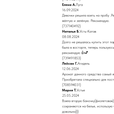
Елена А.
Луга
16.09.2024
Девочки решила взять на пробу .Р
жёлтую и зелёную. Рекомендую.
(737140492)
Наталья Б.
Усть-Катав
08.08.2024
Долго не решалась купить этот па
была в восторге, теперь пользуюс
рекомендую 👍💕
(739491853)
Лейсан Г.
Агидель
12.06.2024
Аромат данного средства самый я
Приобретала специально для пост
(708594031)
Мария Т.
Устье
25.05.2024
Взяла вторую баночку(фиолетовая)
сохраняются на белье, использую 
довольна)))