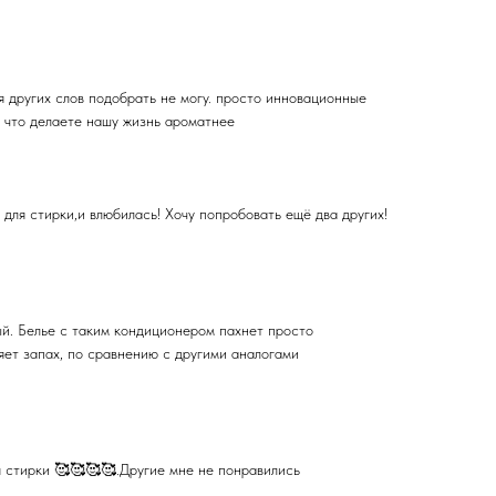
 других слов подобрать не могу. просто инновационные
, что делаете нашу жизнь ароматнее
для стирки,и влюбилась! Хочу попробовать ещё два других!
ый. Белье с таким кондиционером пахнет просто
яет запах, по сравнению с другими аналогами
 стирки 🥰🥰🥰🥰.Другие мне не понравились