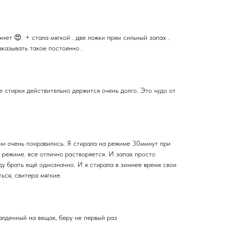
хнет 😍. + стала мягкой . две ложки прям сильный запах .
аказывать такое постоянно .
 стирки действительно держится очень долго. Это чудо от
 они очень понравились. Я стирала на режиме 30ммнут при
 режиме. все отлично растворяется. И запах просто
ду брать ещё однозначно. И я стирала в зимнее время свои
ься, свитера мягкие.
алденный на вещах, беру не первый раз