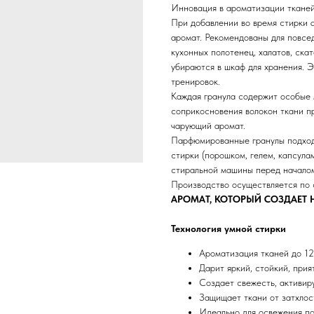
Инновация в ароматизации тканей
При добавлении во время стирки а
аромат. Рекомендованы для повсед
кухонных полотенец, халатов, скат
убираются в шкаф для хранения. 
тренировок.
Каждая гранула содержит особые 
соприкосновения волокон ткани п
чарующий аромат.
Парфюмированные гранулы подходя
стирки (порошком, гелем, капсул
стиральной машины перед началом 
Производство осуществляется по 
АРОМАТ, КОТОРЫЙ СОЗДАЕТ 
Технология умной стирки
Ароматизация тканей до 12
Дарит яркий, стойкий, при
Создает свежесть, активир
Защищает ткани от затхлос
Идеально для освежения по