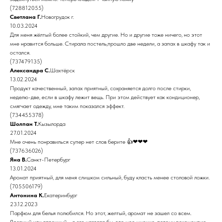
(728812055)
Светлана Г.
Новогрудок г.
10.03.2024
Для меня жёлтый более стойкий, чем другие. Но и другие тоже ничего, но этот
мне нравится больше. Стирала постель,прошло две недели, а запах в шкафу так и
остался.
(737479135)
Александра С.
Шахтёрск
13.02.2024
Продукт качественный, запах приятный, сохраняется долго после стирки,
неделю-две, если в шкафу лежит вещь. При этом действует как кондиционер,
смягчает одежду, мне таким показался эффект.
(734455378)
Шолпан Т.
Кызылорда
27.01.2024
Мне очень понравилься супер нет слов берите 👍❤❤❤
(737636026)
Яна В.
Санкт-Петербург
13.01.2024
Аромат приятный, для меня слишком сильный, буду класть менее столовой ложки.
(705506179)
Антонина К.
Екатеринбург
23.12.2023
Парфюм для белья полюбился. Но этот, желтый, аромат не зашел со всем.
Ядерный или ядренный - я его назвала бы, это мое мнение, потому рекомендую