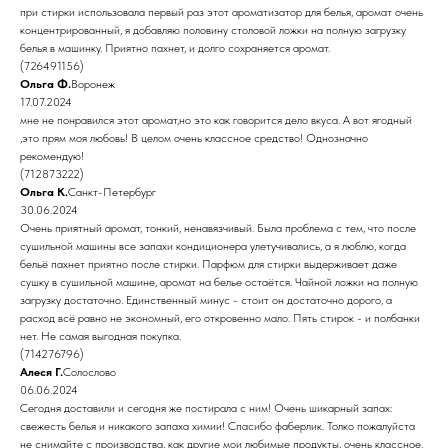
при стирки использовала первый раз этот ароматизатор для белья, аромат очень
концентрированный, я добавляю половину столовой ложки на полную загрузку
белья в машинку. Приятно пахнет, и долго сохраняется аромат.
(726491156)
Ольга Ф.
Воронеж
17.07.2024
мне не понравился этот аромат,но это как говорится дело вкуса. А вот ягодный
,это прям моя любовь! В целом очень классное средство! Однозначно
рекомендую!
(712873222)
Ольга К.
Санкт-Петербург
30.06.2024
Очень приятный аромат, тонкий, ненавязчивый. Была проблема с тем, что после
сушильной машины все запахи кондиционера улетучивались, а я люблю, когда
бельё пахнет приятно после стирки. Парфюм для стирки выдерживает даже
сушку в сушильной машине, аромат на белье остаётся. Чайной ложки на полную
загрузку достаточно. Единственный минус - стоит он достаточно дорого, а
расход всё равно не экономный, его откровенно мало. Пять стирок - и полбанки
нет. Не самая выгодная покупка.
(714276796)
Алеся Г.
Солослово
06.06.2024
Сегодня доставили и сегодня же постирала с ним! Очень шикарный запах:
свежесть белья и никакого запаха химии! Спасибо фаберлик. Толко пожалуйста
не снимайте с производства, как другие мои любимые продукты, очень классное.