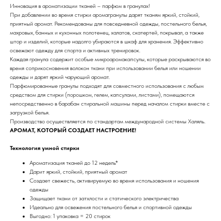
Инновация в ароматизации тканей – парфюм в гранулах!
При добавлении во время стирки аромагранулы дарят тканям яркий, стойкий,
приятный аромат. Рекомендованы для повседневной одежды, постельного белья,
махровых, банных и кухонных полотенец, халатов, скатертей, покрывал, а также
штор и изделий, которые надолго убираются в шкаф для хранения. Эффективно
освежают одежду для спорта и активных тренировок.
Каждая гранула содержит особые микроаромакапсулы, которые раскрываются во
время соприкосновения волокон ткани при использовании белья или ношении
одежды и дарят яркий чарующий аромат.
Парфюмированные гранулы подходят для совместного использования с любым
средством для стирки (порошком, гелем, капсулами, листами), помещаются
непосредственно в барабан стиральной машины перед началом стирки вместе с
загрузкой белья.
Производство осуществляется по стандартам международной системы Халяль.
АРОМАТ, КОТОРЫЙ СОЗДАЕТ НАСТРОЕНИЕ!
Технология умной стирки
Ароматизация тканей до 12 недель*
Дарит яркий, стойкий, приятный аромат
Создает свежесть, активируемую во время использования и ношения
одежды
Защищает ткани от затхлости и статического электричества
Идеально для освежения постельного белья и спортивной одежды
Выгодно: 1 упаковка = 20 стирок