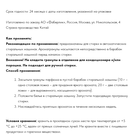
Срок годности: 24 месяца с даты изготовления, указанной на упаковке
Изготовлено по заказу АО «Фаберлик», Россия, Москва, ул. Никопольская, 4
Страна производства: Китай
Как применять:
Рекомендации по применению:
предназначены для стирки в автоматических
стиральных машинах. Аромагранулы насыпаются непосредственно в барабан
стиральной машиной перед началом стирки.
Внимание! Не кладите гранулы в отделение для кондиционера и/или
порошка. Не подходит для ручной стирки.
Способ применения:
Засыпьте гранулы парфюма в пустой барабан стиральной машины (10 г –
одна столовая ложка – для придания яркого аромата, 20 г – две столовые
ложки – для выраженного, насыщенного аромата).
Положите белье в стиральную машину. Запустите подходящую программу
стирки.
Наслаждайтесь приятным ароматом в течение нескольких недель.
Условия хранения:
хранить в прохладном сухом месте при температуре от +5
°С до +25 °С, вдали от прямых солнечных лучей. Не храните вместе с пищевыми
продуктами и горючими веществами.