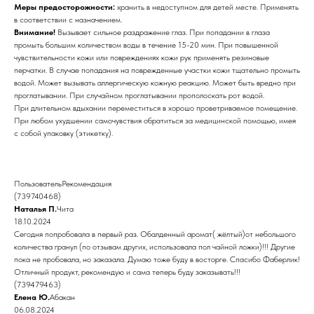
Меры предосторожности:
хранить в недоступном для детей месте. Применять
в соответствии с назначением.
Внимание!
Вызывает сильное раздражение глаз. При попадании в глаза
промыть большим количеством воды в течение 15-20 мин. При повышенной
чувствительности кожи или повреждениях кожи рук применять резиновые
перчатки. В случае попадания на поврежденные участки кожи тщательно промыть
водой. Может вызывать аллергическую кожную реакцию. Может быть вредно при
проглатывании. При случайном проглатывании прополоскать рот водой.
При длительном вдыхании переместиться в хорошо проветриваемое помещение.
При любом ухудшении самочувствия обратиться за медицинской помощью, имея
с собой упаковку (этикетку).
ПользовательРекомендация
(739740468)
Наталья П.
Чита
18.10.2024
Сегодня попробовала в первый раз. Обалденный аромат( жëлтый)от небольшого
количества гранул (по отзывам других, использовала пол чайной ложки)!!! Другие
пока не пробовала, но заказала. Думаю тоже буду в восторге. Спасибо Фаберлик!
Отличный продукт, рекомендую и сама теперь буду заказывать!!!
(739479463)
Елена Ю.
Абакан
06.08.2024