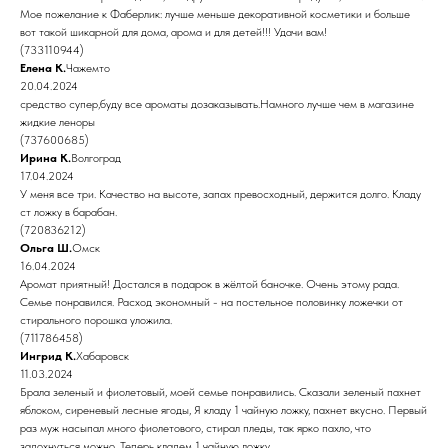
Мое пожелание к Фаберлик: лучше меньше декоративной косметики и больше
вот такой шикарной для дома, арома и для детей!!! Удачи вам!
(733110944)
Елена К.
Чажемто
20.04.2024
средство супер,буду все ароматы дозаказывать.Намного лучше чем в магазине
жидкие леноры
(737600685)
Ирина К.
Волгоград
17.04.2024
У меня все три. Качество на высоте, запах превосходный, держится долго. Кладу
ст ложку в барабан.
(720836212)
Ольга Ш.
Омск
16.04.2024
Аромат приятный! Достался в подарок в жёлтой баночке. Очень этому рада.
Семье понравился. Расход экономный - на постельное половинку ложечки от
стирального порошка уложила.
(711786458)
Ингрид К.
Хабаровск
11.03.2024
Брала зеленый и фиолетовый, моей семье понравились. Сказали зеленый пахнет
яблоком, сиреневый лесные ягоды, Я кладу 1 чайную ложку, пахнет вкусно. Первый
раз муж насыпал много фиолетового, стирал пледы, так ярко пахло, что
задохнуться можно. Теперь кладем 1 чайную ложку