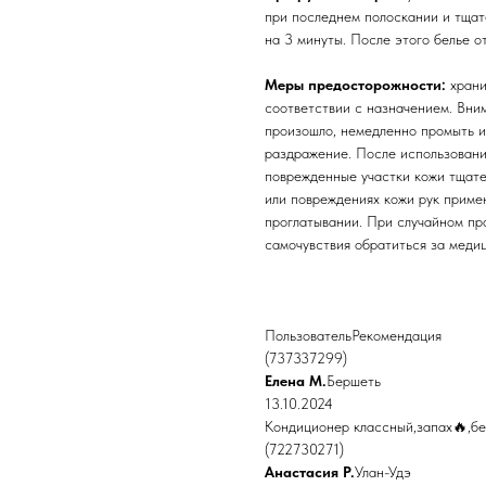
при последнем полоскании и тщат
на 3 минуты. После этого белье о
Меры предосторожности:
храни
соответствии с назначением. Вним
произошло, немедленно промыть и
раздражение. После использовани
поврежденные участки кожи тщате
или повреждениях кожи рук приме
проглатывании. При случайном пр
самочувствия обратиться за медиц
ПользовательРекомендация
(737337299)
Елена М.
Бершеть
13.10.2024
Кондиционер классный,запах🔥,бе
(722730271)
Анастасия Р.
Улан-Удэ