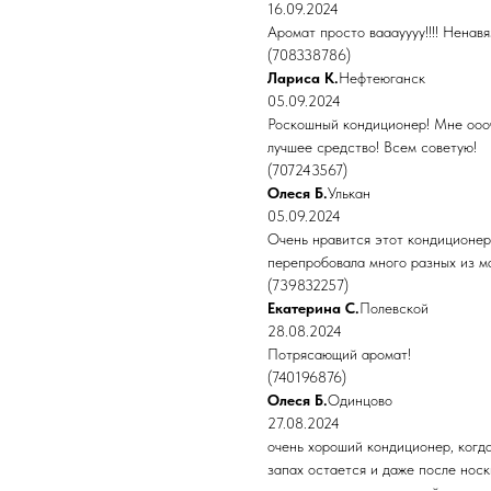
16.09.2024
Аромат просто вааауууу!!!! Ненавя
(708338786)
Лариса К.
Нефтеюганск
05.09.2024
Роскошный кондиционер! Мне оооче
лучшее средство! Всем советую!
(707243567)
Олеся Б.
Улькан
05.09.2024
Очень нравится этот кондиционер,
перепробовала много разных из ма
(739832257)
Екатерина С.
Полевской
28.08.2024
Потрясающий аромат!
(740196876)
Олеся Б.
Одинцово
27.08.2024
очень хороший кондиционер, когда
запах остается и даже после носк