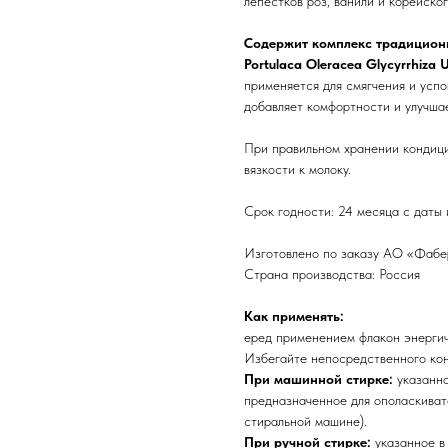
лепестков роз, ванили и корейско
Содержит комплекс традиционн
Portulaca Oleracea Glycyrrhiza 
применяется для смягчения и усп
добавляет комфортности и улучша
При правильном хранении кондиц
вязкости к молоку.
Срок годности: 24 месяца с даты 
Изготовлено по заказу АО «Фаберл
Страна производства: Россия
Как применять:
еред применением флакон энергичн
Избегайте непосредственного кон
При машинной стирке:
указанно
предназначенное для ополаскиват
стиральной машине).
При ручной стирке:
указанное в 