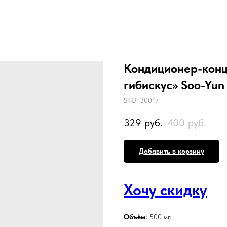
Кондиционер-конц
гибискус» Soo-Yun
SKU:
30017
329
руб.
400
руб.
Добавить в корзину
Хочу скидку
Объём:
500 мл.