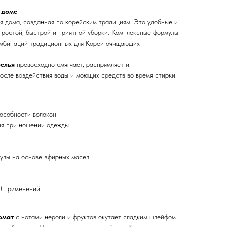
 доме
ля дома, созданная по корейским традициям. Это удобные и
простой, быстрой и приятной уборки. Комплексные формулы
омбинаций традиционных для Кореи очищающих
елья
превосходно смягчает, распрямляет и
осле воздействия воды и моющих средств во время стирки.
особности волокон
я при ношении одежды
улы на основе эфирных масел
30 применений
омат
с нотами нероли и фруктов окутает сладким шлейфом