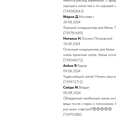
пенится расход маленький, с прод
хорошего качества и по хорошей ц
(739083043)
Мария Д.
Могилев г.
24.08.2024
Хороший кондиционер для белья. П
(739781689)
Наталья Н.
Лосино-Петровский
18.08.2024
Отличный кондиционер для белья.
очень приятный запах. Белье посл
(739544572)
Алёна В.
Киров
09.08.2024
Чудеснейший запах! Ничего вкусне
(739973712)
Сайда М.
Вахдат
08.08.2024
Обалденный необычный запах кита
вещи после стирки и полоскания.
раз всем советую!!!😚😚😚😚😚
(714791085)