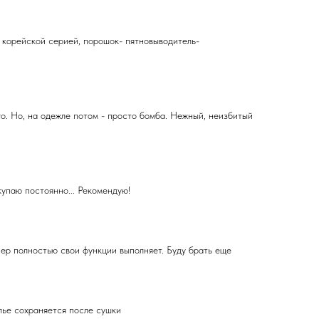
 корейской серией, порошок- пятновыводитель-
го. Но, на одежле потом - просто бомба. Нежный, неизбитый
упаю постоянно... Рекомендую!
ер полностью свои функции выполняет. Буду брать еще
лье сохраняется после сушки