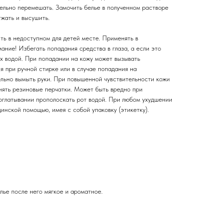
ельно перемешать. Замочить белье в полученном растворе
тжать и высушить.
ть в недоступном для детей месте. Применять в
ание! Избегать попадания средства в глаза, а если это
х водой. При попадании на кожу может вызывать
я при ручной стирке или в случае попадания на
льно вымыть руки. При повышенной чувствительности кожи
нять резиновые перчатки. Может быть вредно при
оглатывании прополоскать рот водой. При любом ухудшении
инской помощью, имея с собой упаковку (этикетку).
лье после него мягкое и ароматное.