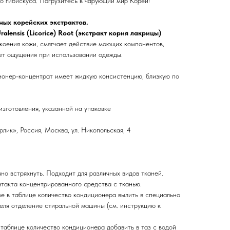
го гибискуса. Погрузитесь в чарующий мир Кореи!
ых корейских экстрактов.
Uralensis (Licorice) Root (экстракт корня лакрицы)
окоения кожи, смягчает действие моющих компонентов,
ет ощущения при использовании одежды.
ионер-концентрат имеет жидкую консистенцию, близкую по
изготовления, указанной на упаковке
ик», Россия, Москва, ул. Никопольская, 4
о встряхнуть. Подходит для различных видов тканей.
такта концентрированного средства с тканью.
е в таблице количество кондиционера вылить в специально
еля отделение стиральной машины (см. инструкцию к
таблице количество кондиционера добавить в таз с водой