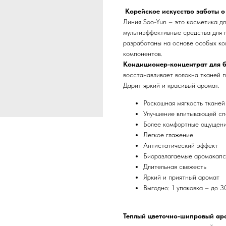
Корейское искусство заботы о
Линия Soo-Yun – это косметика д
мультиэффективные средства для 
разработаны на основе особых к
компонентов.
Кондиционер-концентрат для б
восстанавливает волокна тканей п
Дарит яркий и красивый аромат.
Роскошная мягкость тканей
Улучшение впитывающей сп
Более комфортные ощущени
Легкое глажение
Антистатический эффект
Биоразлагаемые аромакапс
Длительная свежесть
Яркий и приятный аромат
Выгодно: 1 упаковка – до 
Теплый цветочно-шипровый ар