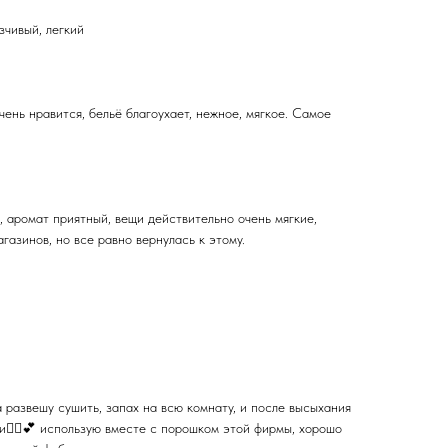
зчивый, легкий
нь нравится, бельё благоухает, нежное, мягкое. Самое
 аромат приятный, вещи действительно очень мягкие,
газинов, но все равно вернулась к этому.
 развешу сушить, запах на всю комнату, и после высыхания
и🙂‍↕️💕 использую вместе с порошком этой фирмы, хорошо