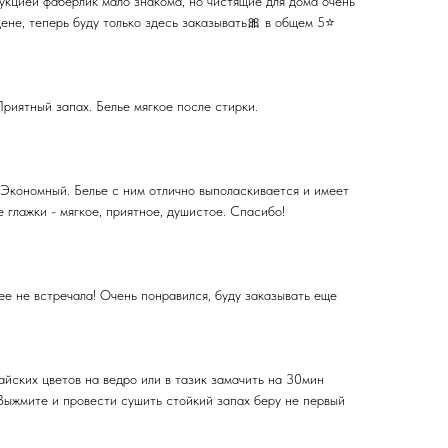
укцией фаберлик мало знакома, но чистящие для дома очень
ене, теперь буду только здесь заказывать🎀 в общем 5⭐️
риятный запах. Белье мягкое после стирки.
 Экономный. Белье с ним отлично выполаскивается и имеет
е глажки - мягкое, приятное, душистое. Спасибо!
е не встречала! Очень понравился, буду заказывать еще
йских цветов на ведро или в тазик замачить на 30мин
 Выжмите и провести сушить стойкий запах беру не первый