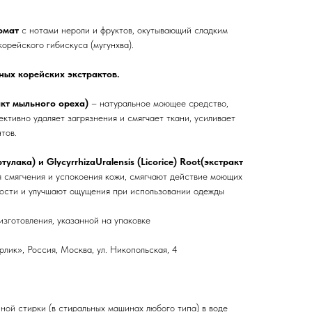
омат
с нотами нероли и фруктов, окутывающий сладким
корейского гибискуса (мугунхва).
ых корейских экстрактов.
ракт мыльного ореха)
– натуральное моющее средство,
ктивно удаляет загрязнения и смягчает ткани, усиливает
тов.
улака) и GlycyrrhizaUralensis (Licorice) Root(экстракт
 смягчения и успокоения кожи, смягчают действие моющих
ости и улучшают ощущения при использовании одежды
изготовления, указанной на упаковке
ик», Россия, Москва, ул. Никопольская, 4
ной стирки (в стиральных машинах любого типа) в воде