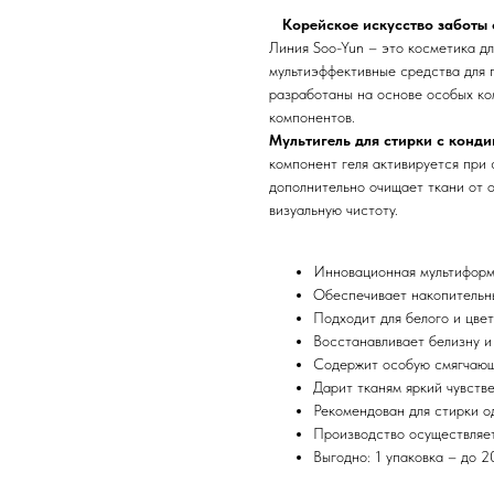
Корейское искусство заботы 
Линия Soo-Yun – это косметика д
мультиэффективные средства для 
разработаны на основе особых к
компонентов.
Мультигель для стирки с конд
компонент геля активируется при
дополнительно очищает ткани от о
визуальную чистоту.
Инновационная мультиформу
Обеспечивает накопительн
Подходит для белого и цве
Восстанавливает белизну и
Содержит особую смягчающу
Дарит тканям яркий чувств
Рекомендован для стирки 
Производство осуществляе
Выгодно: 1 упаковка – до 2