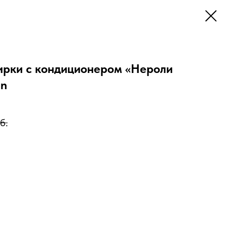
тирки с кондиционером «Нероли
un
б.