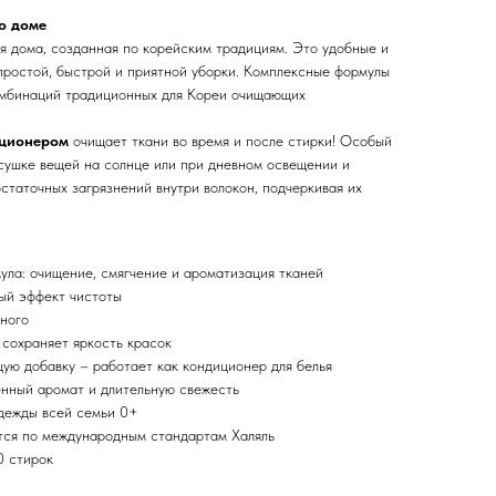
о доме
ля дома, созданная по корейским традициям. Это удобные и
простой, быстрой и приятной уборки. Комплексные формулы
омбинаций традиционных для Кореи очищающих
иционером
очищает ткани во время и после стирки! Особый
 сушке вещей на солнце или при дневном освещении и
статочных загрязнений внутри волокон, подчеркивая их
ла: очищение, смягчение и ароматизация тканей
ый эффект чистоты
тного
 сохраняет яркость красок
ю добавку – работает как кондиционер для белья
енный аромат и длительную свежесть
одежды всей семьи 0+
тся по международным стандартам Халяль
0 стирок