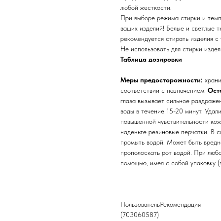
любой жесткости.
При выборе режима стирки и темп
ваших изделий! Белые и светлые т
рекомендуется стирать изделия с 
Не использовать для стирки издел
Таблица дозировки
Меры предосторожности:
храни
соответствии с назначением.
Ост
глаза вызывает сильное раздраже
воды в течение 15-20 минут. Удал
повышенной чувствительности кож
наденьте резиновые перчатки. В 
промыть водой. Может быть вредн
прополоскать рот водой. При люб
помощью, имея с собой упаковку (э
ПользовательРекомендация
(703060587)