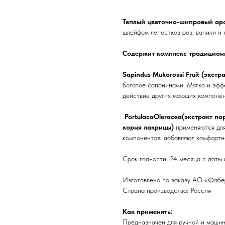
Теплый цветочно-шипровый ар
шлейфом лепестков роз, ванили и 
Содержит комплекс традиционн
Sapindus Mukorossi Fruit (экст
богатое сапонинами. Мягко и эффе
действие других моющих компонен
PortulacaOleracea(экстракт порт
корня лакрицы)
применяются для
компонентов, добавляют комфортн
Срок годности: 24 месяца с даты 
Изготовлено по заказу АО «Фаберл
Страна производства: Россия
Как применять:
Предназначен для ручной и машин