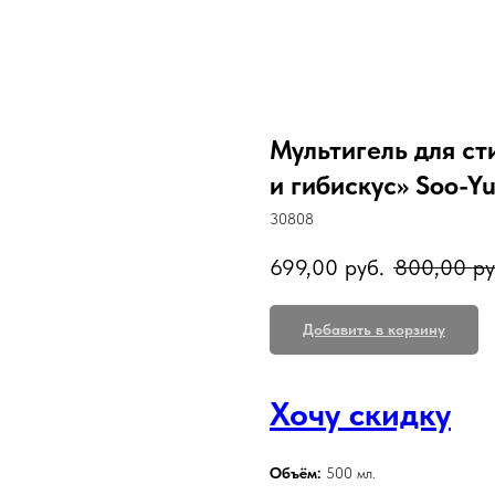
Мультигель для с
и гибискус» Soo-Y
30808
699,00
руб.
800,00
ру
Добавить в корзину
Хочу скидку
Объём:
500 мл.