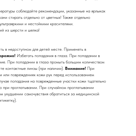
ературы соблюдайте рекомендации, указанные на ярлыках
кани стирать отдельно от цветных! Также отдельно
ультраяркими и нестойкими красителями.
ий из шерсти и шелка!
ть в недоступном для детей месте. Применять в
орожно!
Избегать попадания в глаза. При попадании в
ние. При попадании в глаза промыть большим количеством
ите контактные линзы (при наличии).
Внимание!
При
и или повреждениях кожи рук перед использованием
случае попадания на поврежденные участки кожи тщательно
о при проглатывании. При случайном проглатывании
ом ухудшении самочувствия обратиться за медицинской
тикетку).