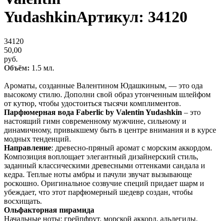
YudashkinАртикул: 34120
34120
50,00
руб.
Объём:
1.5 мл.
Ароматы, созданные Валентином Юдашкиным, — это ода
высокому стилю. Дополни свой образ утонченным шлейфом
от кутюр, чтобы удостоиться тысячи комплиментов.
Парфюмерная вода Faberlic by Valentin Yudashkin
– это
настоящий гимн современному мужчине, сильному и
динамичному, привыкшему быть в центре внимания и в курсе
модных тенденций.
Направление
: древесно-пряный аромат с морским аккордом.
Композиция воплощает элегантный дизайнерский стиль,
заданный классическими древесными оттенками сандала и
кедра. Теплые ноты амбры и пачули звучат вызывающе
роскошно. Оригинальное созвучие специй придает шарм и
убеждает, что этот парфюмерный шедевр создан, чтобы
восхищать.
Ольфакторная пирамида
Начальные ноты: грейпфрут, морской аккорд, альдегиды.