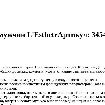
мужчин L'EstheteАртикул: 345
оре обаяния и шарма. Настоящий интеллектуал. Кто же он? Денд
рубашки до легких кожаных туфель, от кашне с витиеватым узо
.
ком и обаянием денди – туалетную воду «Faberlic L’Esthete».
berlic
всемирно известным французским парфюмером Тома 
ми нотами.
нот мандарина, итальянского лимона и юзу
. Утонченная игра
одчеркивают избирательный вкус владельца.
Озоновые ноты
в о
ра, амбры и белого мускуса
вносят последние штрихи в образ и