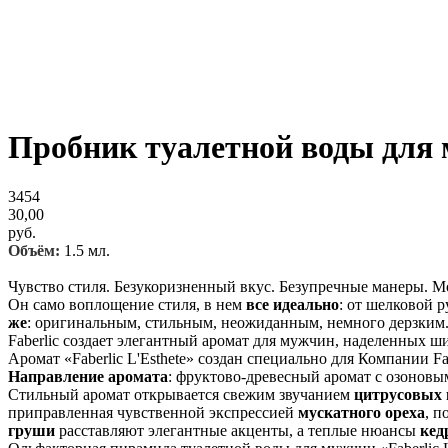
Пробник туалетной воды для 
3454
30,00
руб.
Объём:
1.5 мл.
Чувство стиля. Безукоризненный вкус. Безупречные манеры. М
Он само воплощение стиля, в нем
все идеально
: от шелковой 
же
: оригинальным, стильным, неожиданным, немного дерзким
Faberlic создает элегантный аромат для мужчин, наделенных ши
Аромат «Faberlic L'Esthete» создан специально для Компании Fa
Направление аромата
: фруктово-древесный аромат с озоновы
Стильный аромат открывается свежим звучанием
цитрусовых 
приправленная чувственной экспрессией
мускатного ореха
, п
груши
расставляют элегантные акценты, а теплые нюансы
кед