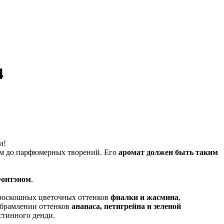
4
и!
ром до парфюмерных творений. Его
аромат должен быть таким
Фонтэном
.
 роскошных цветочных оттенков
фиалки и жасмина
,
брамлении оттенков
ананаса, петигрейна и зеленой
стинного денди.