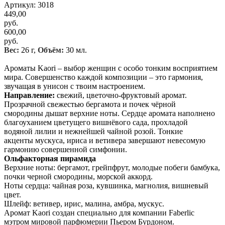
Артикул: 3018
449,00
руб.
600,00
руб.
Вес:
26 г,
Объём:
30 мл.
Ароматы Kaori – выбор женщин с особо тонким восприятием
мира. Совершенство каждой композиции – это гармония,
звучащая в унисон с твоим настроением.
Направление:
свежий, цветочно-фруктовый аромат.
Прозрачной свежестью бергамота и почек чёрной
смородины дышат верхние ноты. Сердце аромата наполнено
благоуханием цветущего вишнёвого сада, прохладой
водяной лилии и нежнейшей чайной розой. Тонкие
акценты мускуса, ириса и ветивера завершают невесомую
гармонию совершенной симфонии.
Ольфакторная пирамида
Верхние ноты: бергамот, грейпфрут, молодые побеги бамбука,
почки черной смородины, морской аккорд.
Ноты сердца: чайная роза, кувшинка, магнолия, вишневый
цвет.
Шлейф: ветивер, ирис, малина, амбра, мускус.
Аромат Kaori создан специально для компании Faberlic
мэтром мировой парфюмерии Пьером Бурдоном.