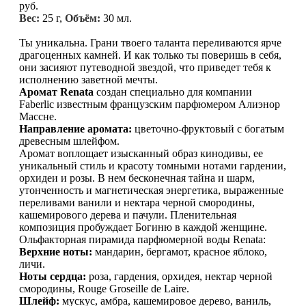
руб.
Вес:
25 г,
Объём:
30 мл.
Ты уникальна. Грани твоего таланта переливаются ярче
драгоценных камней. И как только ты поверишь в себя,
они засияют путеводной звездой, что приведет тебя к
исполнению заветной мечты.
Аромат Renata
создан специально для компании
Faberlic известным французским парфюмером Алиэнор
Массне.
Направление аромата:
цветочно-фруктовый с богатым
древесным шлейфом.
Аромат воплощает изысканный образ кинодивы, ее
уникальный стиль и красоту томными нотами гардении,
орхидеи и розы. В нем бесконечная тайна и шарм,
утонченность и магнетическая энергетика, выраженные
переливами ванили и нектара черной смородины,
кашемирового дерева и пачули. Пленительная
композиция пробуждает Богиню в каждой женщине.
Ольфакторная пирамида парфюмерной воды Renata:
Верхние ноты:
мандарин, бергамот, красное яблоко,
личи.
Ноты сердца:
роза, гардения, орхидея, нектар черной
смородины, Rouge Groseille de Laire.
Шлейф:
мускус, амбра, кашемировое дерево, ваниль,