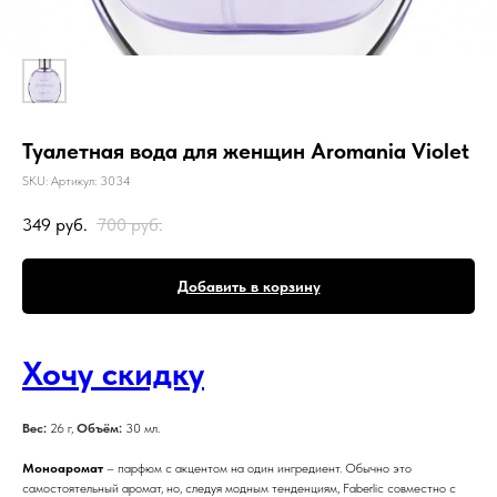
Туалетная вода для женщин Aromania Violet
SKU:
Артикул: 3034
349
руб.
700
руб.
Добавить в корзину
Хочу скидку
Вес:
26 г,
Объём:
30 мл.
Моноаромат
– парфюм с акцентом на один ингредиент. Обычно это
самостоятельный аромат, но, следуя модным тенденциям, Faberlic совместно с