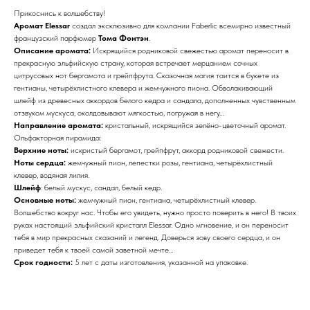
Прикоснись к волшебству!
Аромат Elessar
создал эксклюзивно для компании Faberlic всемирно известный
французский парфюмер
Тома Фонтэн
.
Описание аромата:
Искрящийся родниковой свежестью аромат переносит в
прекрасную эльфийскую страну, которая встречает мерцанием сочных
цитрусовых нот бергамота и грейпфрута. Сказочная магия таится в букете из
гентианы, четырёхлистного клевера и жемчужного пиона. Обволакивающий
шлейф из древесных аккордов белого кедра и сандала, дополненных чувственным
отзвуком мускуса, околдовывают мягкостью, погружая в негу…
Направление аромата:
кристальный, искрящийся зелёно-цветочный аромат.
Ольфакторная пирамида:
Верхние ноты:
искристый бергамот, грейпфрут, аккорд родниковой свежести.
Ноты сердца:
жемчужный пион, лепестки розы, гентиана, четырёхлистный
клевер, водяная лилия.
Шлейф
: белый мускус, сандал, белый кедр.
Основные ноты:
жемчужный пион, гентиана, четырёхлистный клевер.
Волшебство вокруг нас. Чтобы его увидеть, нужно просто поверить в него! В твоих
руках настоящий эльфийский кристалл Elessar. Одно мгновение, и он переносит
тебя в мир прекрасных сказаний и легенд. Доверься зову своего сердца, и он
приведет тебя к твоей самой заветной мечте…
Срок годности:
5 лет с даты изготовления, указанной на упаковке.