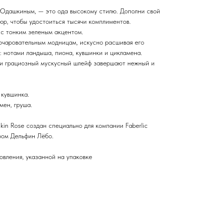
Юдашкиным, — это ода высокому стилю. Дополни свой
юр, чтобы удостоиться тысячи комплиментов.
с тонким зеленым акцентом.
очаровательным модницам, искусно расшивая его
 нотами ландыша, пиона, кувшинки и цикламена.
 и грациозный мускусный шлейф завершают нежный и
 кувшинка.
мен, груша.
hkin Rose создан специально для компании Faberlic
ом Дельфин Лёбо.
товления, указанной на упаковке