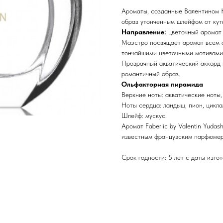
Ароматы, созданные Валентином 
образ утонченным шлейфом от кут
Направление:
цветочный аромат 
Маэстро посвящает аромат всем 
тончайшими цветочными мотивами:
Прозрачный акватический аккорд
романтичный образ.
Ольфакторная пирамида
Верхние ноты: акватические ноты,
Ноты сердца: ландыш, пион, цикла
Шлейф: мускус.
Аромат Faberlic by Valentin Yudas
известным французским парфюмер
Срок годности: 5 лет с даты изго