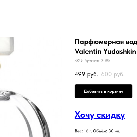
Парфюмерная вода
Valentin Yudashkin
SKU:
Артикул: 3085
499
руб.
600
руб.
Добавить в корзину
Хочу скидку
Вес:
16 г,
Объём:
30 мл.