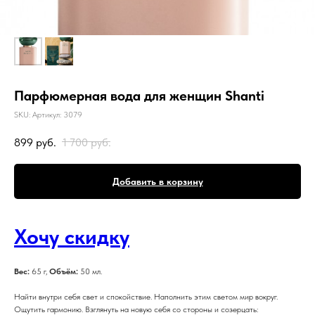
Парфюмерная вода для женщин Shanti
SKU:
Артикул: 3079
899
руб.
1 700
руб.
Добавить в корзину
Хочу скидку
Вес:
65 г,
Объём:
50 мл.
Найти внутри себя свет и спокойствие. Наполнить этим светом мир вокруг.
Ощутить гармонию. Взглянуть на новую себя со стороны и созерцать: