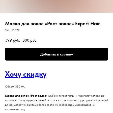
Маска для волос «Рост волос» Expert Hair
SKU:
10379
399
руб.
800
руб.
Добавить в корзину
Хочу скидку
Объем: 350 мл.
Маска для волос «Рост волос»
глубоко питает пряди и укрепляет волосяные
луковицы. Стимулирует активный рост и восстанавливает структуру волос по всей
длине. Делает их ощутимо более крепкими и здоровыми, возвращает им
жизненную силу.