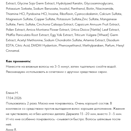
Extract, Glycine Soja Germ Extract, Hydrolyzed Keratin, Glycosaminoglycans,
Potassium Sorbate, Sodium Benzoate, Inositol, Panthenol, Biotin, Niacinamide,
Thiamine HCl, Pyridoxine HCl, Inosine, Riboflavin, Cyanocobalamin, Calcium Sulfate,
Magnesium Sulfate, Copper Sulfate, Potassium Sulfate,Zinc Sulfate, Manganese
Sulfate, Ferric Sulfate, Cinchona Calisaya Extract, Capsicum Annuum Fruit Extract,
Pollen Extract, Arnica Montana Flower Extract, Urtica Dioica (Nettle) Leaf Extract,
Pfaffia Paniculata Root Extract, Egg Yolk Extract, Triticum Vulgare (Wheat) Germ
Extract, Acetyl Methionine, Sodium Chondroitin Sulfate, Artemia Extract, Disodium
EDTA, Citric Acid, DMDM Hydantoin, Phenoxyethanol, Methylparaben, Parfum, Hexyl
Cinnamal.
Как применять:
Нанесите на влажные волосы на 3-5 минут, затем тщательно смойте водой.
Рекомендуем использовать в сочетании с другими средствами серии.
Елена Н.
17.04.2026
Пользовалась 2 раза. Маска мне понравилась. Очень хороший состав. В
комплексе со средствами против выпадения волос хорошее дополнение. Жжения
не чувствовала, но я без шапочки делала. Держала 15 -20 мин, вместо 3 -5 мин.
И что мне особенно понравилось -смывается быстро. Волосы шёлковые после
неё.
Анна Я.