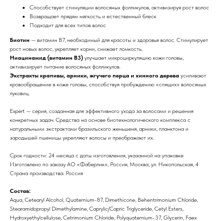
Способствует стимуляции волосяных фолликулов, активизируя рост волос
Возвращает прядям мягкость и естественный блеск
Подходит для всех типов волос
Биотин
— витамин В7, необходимый для красоты и здоровья волос. Стимулирует
рост новых волос, укрепляет корни, снижает ломкость.
Ниацинамид (витамин B3)
улучшает микроциркуляцию кожи головы,
активизирует питание волосяных фолликулов.
Экстракты крапивы, арники, жгучего перца и хинного дерева
усиливают
кровообращение в коже головы, способствуя пробуждению «спящих» волосяных
луковиц.
Expert — серия, созданная для эффективного ухода за волосами и решения
конкретных задач. Средства на основе биотехнологического комплекса с
натуральными экстрактами бразильского женьшеня, арники, планктона и
зародышей пшеницы укрепляют волосы и преображают их.
Срок годности: 24 месяца с даты изготовления, указанной на упаковке
Изготовлено по заказу АО «Фаберлик», Россия, Москва, ул. Никопольская, 4
Страна производства: Россия
Состав:
Aqua, Cetearyl Alcohol, Quaternium-87, Dimethicone, Behentrimonium Chloride,
Stearamidopropyl Dimethylamine, Caprylic/Capric Triglyceride, Cetyl Esters,
Hydroxyethylcellulose, Cetrimonium Chloride, Polyquaternium-37, Glycerin, Faex